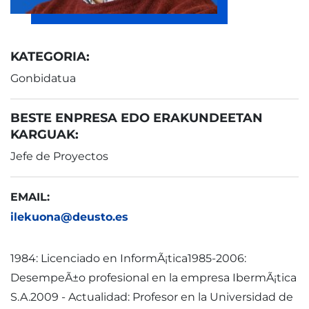
KATEGORIA:
Gonbidatua
BESTE ENPRESA EDO ERAKUNDEETAN
KARGUAK:
Jefe de Proyectos
EMAIL:
ilekuona@deusto.es
1984: Licenciado en InformÃ¡tica1985-2006:
DesempeÃ±o profesional en la empresa IbermÃ¡tica
S.A.2009 - Actualidad: Profesor en la Universidad de