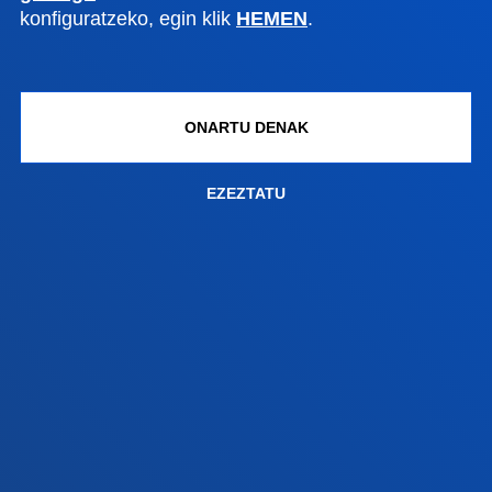
Jarri gurekin harremanetan
konfiguratzeko, egin klik
HEMEN
.
Madrilgo egoitza
Ezagutu egoitza
+34 915 77 61 89
ONARTU DENAK
Jarri gurekin harremanetan
EZEZTATU
Jarri gurekin harremanetan
Iradokizunen ontzia
Pribatutasun-politikak eta lege-oharra
Kanal etikoa
Mapa
© 2025 - Eskubide guztiak erreserbatuta