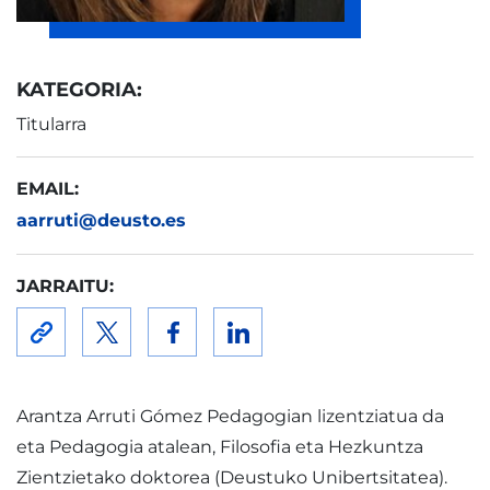
KATEGORIA:
Titularra
EMAIL:
aarruti@deusto.es
JARRAITU:
Arantza Arruti Gómez Pedagogian lizentziatua da
eta Pedagogia atalean, Filosofia eta Hezkuntza
Zientzietako doktorea (Deustuko Unibertsitatea).