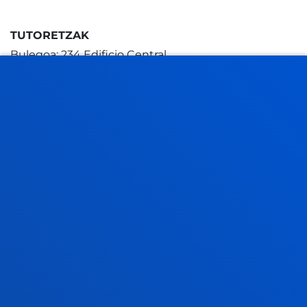
TUTORETZAK
Bulegoa: 234 Edificio Central
Tutoretzak : Solicitar cita previamente.
+
ASTEAZKENA
9:00 - 11:00
FAKULTATEAK
11:00 - 13:30
INFORMAZIO PRAKTIKOA
Bulegoa: 234-D
ZER BERRI
Bulegoa: 234-D