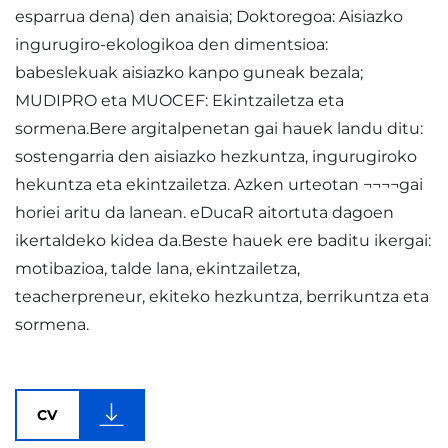
esparrua dena) den anaisia; Doktoregoa: Aisiazko
ingurugiro-ekologikoa den dimentsioa:
babeslekuak aisiazko kanpo guneak bezala;
MUDIPRO eta MUOCEF: Ekintzailetza eta
sormena.Bere argitalpenetan gai hauek landu ditu:
sostengarria den aisiazko hezkuntza, ingurugiroko
hekuntza eta ekintzailetza. Azken urteotan ¬¬¬¬gai
horiei aritu da lanean. eDucaR aitortuta dagoen
ikertaldeko kidea da.Beste hauek ere baditu ikergai:
motibazioa, talde lana, ekintzailetza,
teacherpreneur, ekiteko hezkuntza, berrikuntza eta
sormena.
CV