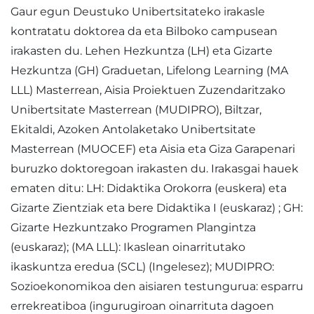
Gaur egun Deustuko Unibertsitateko irakasle
kontratatu doktorea da eta Bilboko campusean
irakasten du. Lehen Hezkuntza (LH) eta Gizarte
Hezkuntza (GH) Graduetan, Lifelong Learning (MA
LLL) Masterrean, Aisia Proiektuen Zuzendaritzako
Unibertsitate Masterrean (MUDIPRO), Biltzar,
Ekitaldi, Azoken Antolaketako Unibertsitate
Masterrean (MUOCEF) eta Aisia eta Giza Garapenari
buruzko doktoregoan irakasten du. Irakasgai hauek
ematen ditu: LH: Didaktika Orokorra (euskera) eta
Gizarte Zientziak eta bere Didaktika I (euskaraz) ; GH:
Gizarte Hezkuntzako Programen Plangintza
(euskaraz); (MA LLL): Ikaslean oinarritutako
ikaskuntza eredua (SCL) (Ingelesez); MUDIPRO:
Sozioekonomikoa den aisiaren testungurua: esparru
errekreatiboa (ingurugiroan oinarrituta dagoen