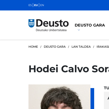
ES
EU
EN
DEUSTO GARA
HOME
DEUSTO GARA
LAN TALDEA
IRAKAS
Hodei Calvo Sor
T