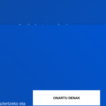
Gestioak eta tramiteak
Graduko onarpena
Graduondoko onarpena
Doktoregoko onarpena
Baldintza ekonomikoak
Bekak eta laguntzak
Gestio akademikoak
Madrilgo egoitza
ONARTU DENAK
aztertzeko eta