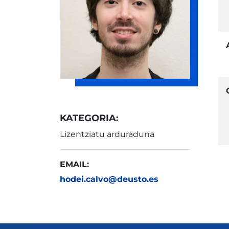
KATEGORIA:
Lizentziatu arduraduna
EMAIL:
hodei.calvo@deusto.es