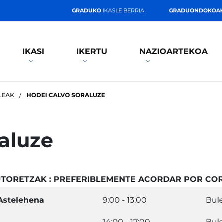
GRADUKO
IKASLE BERRIA
GRADUONDOKOA
IKASI
IKERTU
NAZIOARTEKOA
LEAK
HODEI CALVO SORALUZE
aluze
UTORETZAK : PREFERIBLEMENTE ACORDAR POR CO
Astelehena
9:00 - 13:00
Bul
14:00 - 17:00
Bul