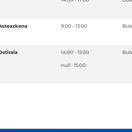
Asteazkena
9:00 - 13:00
Bul
Ostirala
14:00 - 15:00
Bul
null - 15:00