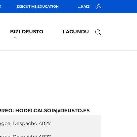
K
EXECUTIVE EDUCATION
...NAIZ
BIZI DEUSTO
LAGUNDU
RREO: HODEI.CALSOR@DEUSTO.ES
egoa: Despacho A027
egoa: Despacho A027