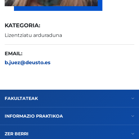
KATEGORIA:
Lizentziatu arduraduna
EMAIL:
b.juez@deusto.es
FAKULTATEAK
INFORMAZIO PRAKTIKOA
ZER BERRI