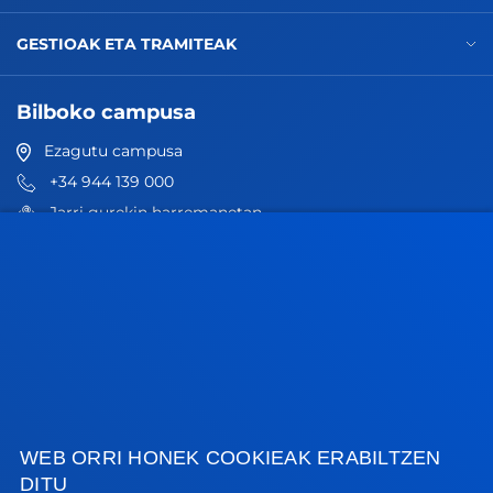
GESTIOAK ETA TRAMITEAK
Bilboko campusa
Ezagutu campusa
+34 944 139 000
Jarri gurekin harremanetan
Donostiako campusa
Ezagutu campusa
+34 943 326 600
Jarri gurekin harremanetan
Gasteizko egoitza
Ezagutu egoitza
WEB ORRI HONEK COOKIEAK ERABILTZEN
DITU
+34 945 010 114