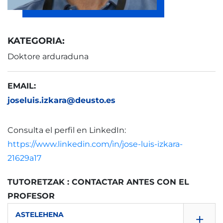
KATEGORIA:
Doktore arduraduna
EMAIL:
joseluis.izkara@deusto.es
Consulta el perfil en LinkedIn:
https://www.linkedin.com/in/jose-luis-izkara-
21629a17
TUTORETZAK : CONTACTAR ANTES CON EL
PROFESOR
+
ASTELEHENA