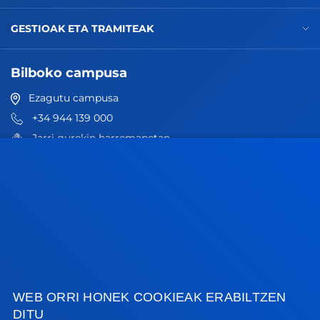
GESTIOAK ETA TRAMITEAK
Bilboko campusa
Ezagutu campusa
+34 944 139 000
Jarri gurekin harremanetan
Donostiako campusa
Ezagutu campusa
+34 943 326 600
Jarri gurekin harremanetan
Gasteizko egoitza
Ezagutu egoitza
WEB ORRI HONEK COOKIEAK ERABILTZEN
DITU
+34 945 010 114