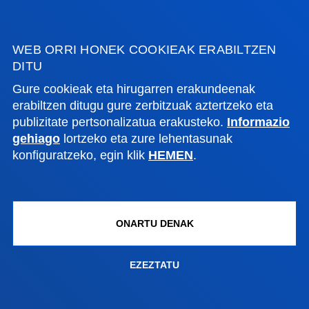
Bilboko campusa
Ezagutu campusa
+34 944 139 000
WEB ORRI HONEK COOKIEAK ERABILTZEN
DITU
Jarri gurekin harremanetan
Gure cookieak eta hirugarren erakundeenak
Donostiako campusa
erabiltzen ditugu gure zerbitzuak aztertzeko eta
publizitate pertsonalizatua erakusteko.
Informazio
Ezagutu campusa
gehiago
lortzeko eta zure lehentasunak
+34 943 326 600
konfiguratzeko, egin klik
HEMEN
.
Jarri gurekin harremanetan
Gasteizko egoitza
Ezagutu egoitza
ONARTU DENAK
+34 945 010 114
Jarri gurekin harremanetan
EZEZTATU
Madrilgo egoitza