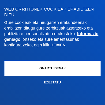
Ezagutu campusa
WEB ORRI HONEK COOKIEAK ERABILTZEN
+34 943 326 600
DITU
Jarri gurekin harremanetan
Gure cookieak eta hirugarren erakundeenak
erabiltzen ditugu gure zerbitzuak aztertzeko eta
Gasteizko egoitza
publizitate pertsonalizatua erakusteko.
Informazio
gehiago
lortzeko eta zure lehentasunak
Ezagutu egoitza
konfiguratzeko, egin klik
HEMEN
.
+34 945 010 114
Jarri gurekin harremanetan
Madrilgo egoitza
ONARTU DENAK
Ezagutu egoitza
+34 915 77 61 89
EZEZTATU
Jarri gurekin harremanetan