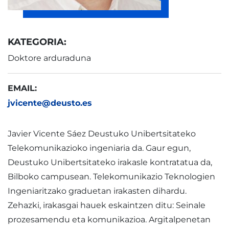
KATEGORIA:
Doktore arduraduna
EMAIL:
jvicente@deusto.es
Javier Vicente Sáez Deustuko Unibertsitateko
Telekomunikazioko ingeniaria da. Gaur egun,
Deustuko Unibertsitateko irakasle kontratatua da,
Bilboko campusean. Telekomunikazio Teknologien
Ingeniaritzako graduetan irakasten dihardu.
Zehazki, irakasgai hauek eskaintzen ditu: Seinale
prozesamendu eta komunikazioa. Argitalpenetan