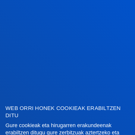
FAKULTATEAK
Bulegoa: Despacho 337
INFORMAZIO PRAKTIKOA
Bulegoa: Despacho 337
Bulegoa: Despacho 337
ZER BERRI
GESTIOAK ETA TRAMITEAK
Bilboko campusa
Ezagutu campusa
+34 944 139 000
Jarri gurekin harremanetan
WEB ORRI HONEK COOKIEAK ERABILTZEN
DITU
Donostiako campusa
Gure cookieak eta hirugarren erakundeenak
Ezagutu campusa
erabiltzen ditugu gure zerbitzuak aztertzeko eta