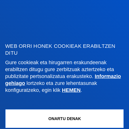
Bilboko campusa
Ezagutu campusa
+34 944 139 000
Jarri gurekin harremanetan
Donostiako campusa
WEB ORRI HONEK COOKIEAK ERABILTZEN
Ezagutu campusa
DITU
+34 943 326 600
Gure cookieak eta hirugarren erakundeenak
Jarri gurekin harremanetan
erabiltzen ditugu gure zerbitzuak aztertzeko eta
publizitate pertsonalizatua erakusteko.
Informazio
Gasteizko egoitza
gehiago
lortzeko eta zure lehentasunak
konfiguratzeko, egin klik
HEMEN
.
Ezagutu egoitza
+34 945 010 114
Jarri gurekin harremanetan
ONARTU DENAK
Madrilgo egoitza