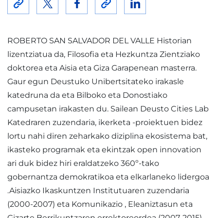
ROBERTO SAN SALVADOR DEL VALLE Historian
lizentziatua da, Filosofia eta Hezkuntza Zientziako
doktorea eta Aisia eta Giza Garapenean masterra.
Gaur egun Deustuko Unibertsitateko irakasle
katedruna da eta Bilboko eta Donostiako
campusetan irakasten du. Sailean Deusto Cities Lab
Katedraren zuzendaria, ikerketa -proiektuen bidez
lortu nahi diren zeharkako diziplina ekosistema bat,
ikasteko programak eta ekintzak open innovation
ari duk bidez hiri eraldatzeko 360º-tako
gobernantza demokratikoa eta elkarlaneko lidergoa
.Aisiazko Ikaskuntzen Institutuaren zuzendaria
(2000-2007) eta Komunikazio , Eleaniztasun eta
Gizarte Berrikuntzaren errektoreordea (2007-2015)