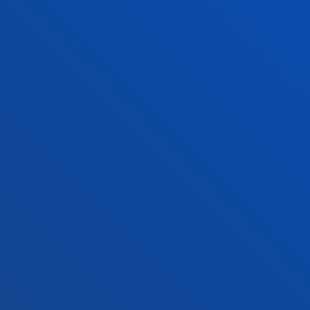
Ezagutu egoitza
+34 945 010 114
Jarri gurekin harremanetan
Madrilgo egoitza
Ezagutu egoitza
+34 915 77 61 89
Jarri gurekin harremanetan
Jarri gurekin harremanetan
Iradokizunen ontzia
Pribatutasun-politikak eta lege-oharra
Kanal etikoa
Mapa