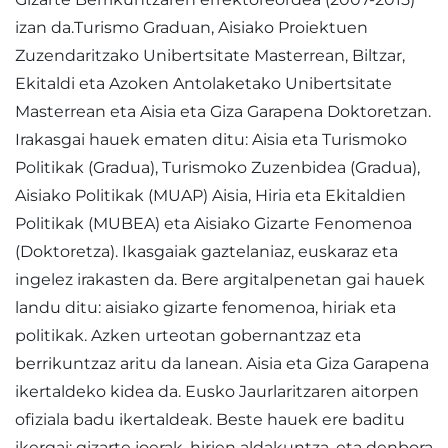
izan da.Turismo Graduan, Aisiako Proiektuen
Zuzendaritzako Unibertsitate Masterrean, Biltzar,
Ekitaldi eta Azoken Antolaketako Unibertsitate
Masterrean eta Aisia eta Giza Garapena Doktoretzan.
Irakasgai hauek ematen ditu: Aisia eta Turismoko
Politikak (Gradua), Turismoko Zuzenbidea (Gradua),
Aisiako Politikak (MUAP) Aisia, Hiria eta Ekitaldien
Politikak (MUBEA) eta Aisiako Gizarte Fenomenoa
(Doktoretza). Ikasgaiak gaztelaniaz, euskaraz eta
ingelez irakasten da. Bere argitalpenetan gai hauek
landu ditu: aisiako gizarte fenomenoa, hiriak eta
politikak. Azken urteotan gobernantzaz eta
berrikuntzaz aritu da lanean. Aisia eta Giza Garapena
ikertaldeko kidea da. Eusko Jaurlaritzaren aitorpen
ofiziala badu ikertaldeak. Beste hauek ere baditu
ikergai: gizarte joerak, hirien aldakuntza, eta denbora