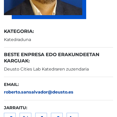
KATEGORIA:
Katedraduna
BESTE ENPRESA EDO ERAKUNDEETAN
KARGUAK:
Deusto Cities Lab Katedraren zuzendaria
EMAIL:
roberto.sansalvador@deusto.es
JARRAITU: