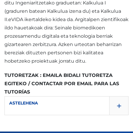
ditu Ingeniaritzetako graduetan: Kalkulua I
(graduren batean Kalkulua izena du) eta Kalkulua
II.eVIDA ikertaldeko kidea da. Argitalpen zientifikoak
ildo hauetakoak dira: Seinale biomedikoen
prozesamendu digitala eta teknologia berriak
gizartearen zerbitzura. Azken urteotan beharrizan
bereziak dituzten pertsonen bizi kalitatea
hobetzeko proiektuak jorratu ditu.
TUTORETZAK : EMAILA BIDALI TUTORETZA
EGITEKO / CONTACTAR POR EMAIL PARA LAS
TUTORÍAS
+
ASTELEHENA
10:00 - 13:00