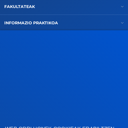
FAKULTATEAK
INFORMAZIO PRAKTIKOA
Bulegoa: 523-D
ZER BERRI
GESTIOAK ETA TRAMITEAK
Bilboko campusa
Ezagutu campusa
+34 944 139 000
Jarri gurekin harremanetan
Donostiako campusa
Ezagutu campusa