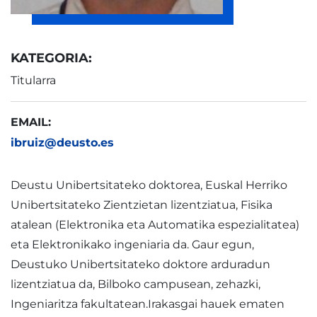
KATEGORIA:
Titularra
EMAIL:
ibruiz@deusto.es
Deustu Unibertsitateko doktorea, Euskal Herriko
Unibertsitateko Zientzietan lizentziatua, Fisika
atalean (Elektronika eta Automatika espezialitatea)
eta Elektronikako ingeniaria da. Gaur egun,
Deustuko Unibertsitateko doktore arduradun
lizentziatua da, Bilboko campusean, zehazki,
Ingeniaritza fakultatean.Irakasgai hauek ematen