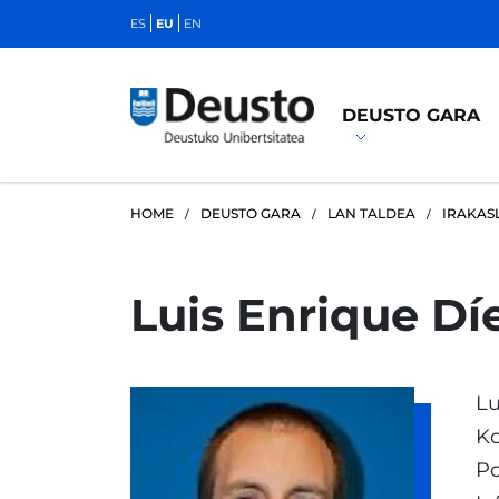
ES
EU
EN
DEUSTO GARA
HOME
DEUSTO GARA
LAN TALDEA
IRAKAS
Luis Enrique Dí
Lu
Ko
Po