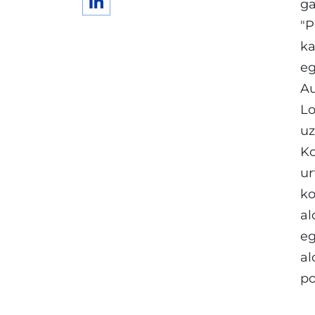
ga
"P
ka
eg
Au
Lo
uz
Ko
ur
ko
al
eg
al
po