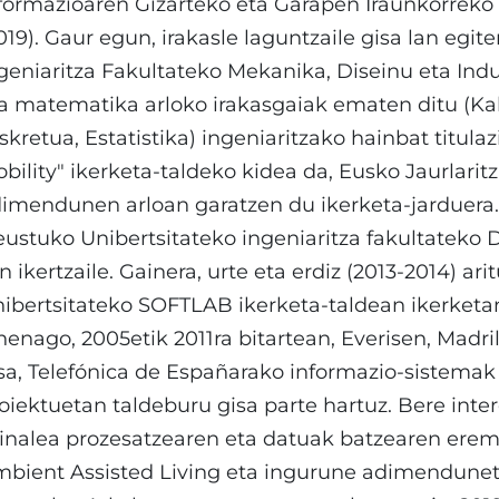
formazioaren Gizarteko eta Garapen Iraunkorreko
019). Gaur egun, irakasle laguntzaile gisa lan egi
geniaritza Fakultateko Mekanika, Diseinu eta Indu
a matematika arloko irakasgaiak ematen ditu (Ka
skretua, Estatistika) ingeniaritzako hainbat titula
bility" ikerketa-taldeko kidea da, Eusko Jaurlaritz
imendunen arloan garatzen du ikerketa-jarduera.
ustuko Unibertsitateko ingeniaritza fakultateko D
n ikertzaile. Gainera, urte eta erdiz (2013-2014) ari
ibertsitateko SOFTLAB ikerketa-taldean ikerketan 
henago, 2005etik 2011ra bitartean, Everisen, Madri
sa, Telefónica de Españarako informazio-sistema
oiektuetan taldeburu gisa parte hartuz. Bere inter
inalea prozesatzearen eta datuak batzearen eremu
bient Assisted Living eta ingurune adimenduneta