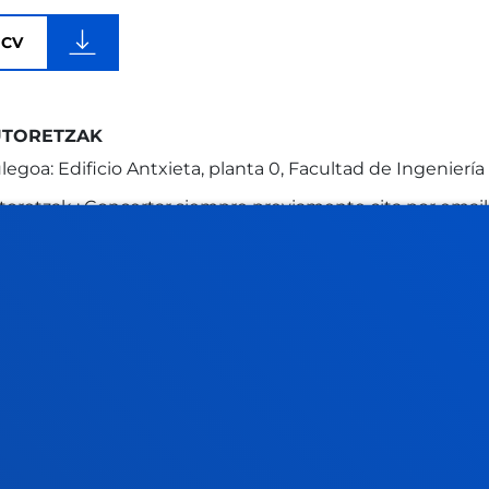
CV
UTORETZAK
legoa: Edificio Antxieta, planta 0, Facultad de Ingeniería
toretzak : Concertar siempre previamente cita por email
Osteguna
8:00 - 10:00
Buleg
Ostirala
12:00 - 13:00
Buleg