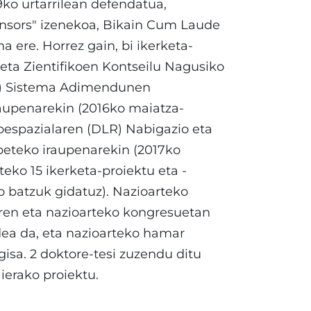
9ko urtarrilean defendatua,
ensors" izenekoa, Bikain Cum Laude
a ere. Horrez gain, bi ikerketa-
eta Zientifikoen Kontseilu Nagusiko
M) Sistema Adimendunen
iraupenarekin (2016ko maiatza-
oespazialaren (DLR) Nabigazio eta
beteko iraupenarekin (2017ko
teko 15 ikerketa-proiektu eta -
o batzuk gidatuz). Nazioarteko
uren eta nazioarteko kongresuetan
ea da, eta nazioarteko hamar
 gisa. 2 doktore-tesi zuzendu ditu
erako proiektu.