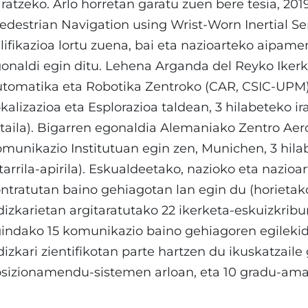
ratzeko. Arlo horretan garatu zuen bere tesia, 201
edestrian Navigation using Wrist-Worn Inertial S
lifikazioa lortu zuena, bai eta nazioarteko aipamen
onaldi egin ditu. Lehena Arganda del Reyko Ikerk
tomatika eta Robotika Zentroko (CAR, CSIC-UP
kalizazioa eta Esplorazioa taldean, 3 hilabeteko 
taila). Bigarren egonaldia Alemaniako Zentro Aer
munikazio Institutuan egin zen, Munichen, 3 hila
tarrila-apirila). Eskualdeetako, nazioko eta nazioar
ntratutan baino gehiagotan lan egin du (horietak
dizkarietan argitaratutako 22 ikerketa-eskuizkrib
indako 15 komunikazio baino gehiagoren egilekid
dizkari zientifikotan parte hartzen du ikuskatzaile
sizionamendu-sistemen arloan, eta 10 gradu-amai