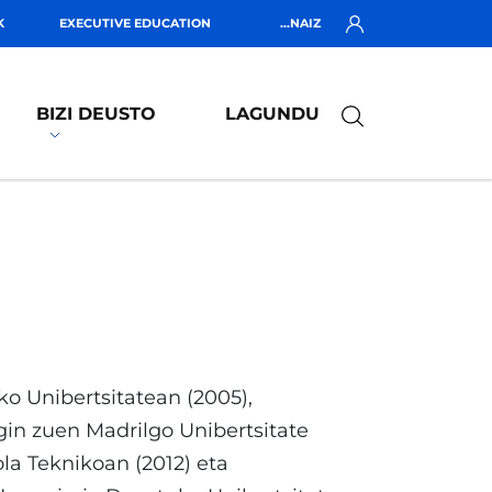
K
EXECUTIVE EDUCATION
...NAIZ
BIZI DEUSTO
LAGUNDU
o Unibertsitatean (2005),
in zuen Madrilgo Unibertsitate
la Teknikoan (2012) eta