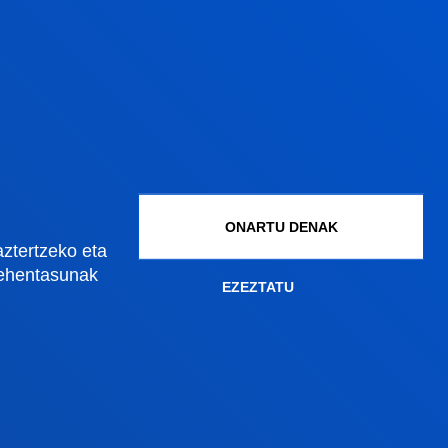
Gestioak eta tramiteak
Graduko onarpena
Graduondoko onarpena
Doktoregoko onarpena
ONARTU DENAK
Baldintza ekonomikoak
aztertzeko eta
Bekak eta laguntzak
lehentasunak
EZEZTATU
Gestio akademikoak
Madrilgo egoitza