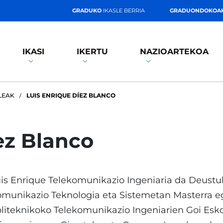
GRADUKO
IKASLE BERRIA
GRADUONDOKOA
IKASI
IKERTU
NAZIOARTEKOA
LEAK
LUIS ENRIQUE DÍEZ BLANCO
ez Blanco
is Enrique Telekomunikazio Ingeniaria da Deustuk
munikazio Teknologia eta Sistemetan Masterra eg
liteknikoko Telekomunikazio Ingeniarien Goi Esko