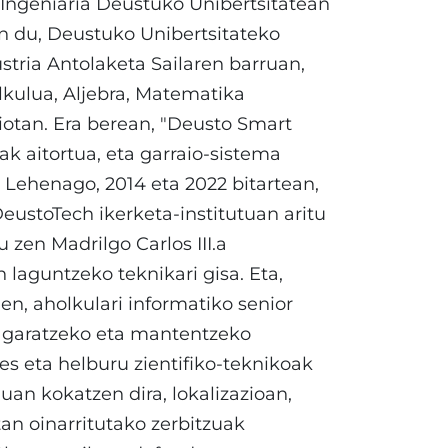
 Ingeniaria Deustuko Unibertsitatean
ten du, Deustuko Unibertsitateko
stria Antolaketa Sailaren barruan,
lkulua, Aljebra, Matematika
ziotan. Era berean, "Deusto Smart
ak aitortua, eta garraio-sistema
 Lehenago, 2014 eta 2022 bitartean,
eustoTech ikerketa-institutuan aritu
tu zen Madrilgo Carlos III.a
laguntzeko teknikari gisa. Eta,
len, aholkulari informatiko senior
k garatzeko eta mantentzeko
es eta helburu zientifiko-teknikoak
an kokatzen dira, lokalizazioan,
n oinarritutako zerbitzuak