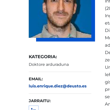
In
(2
In
et
Di
Mo
ad
De
KATEGORIA:
ze
Doktore arduraduna
Un
le
EMAIL:
gi
luis.enrique.diez@deusto.es
pr
se
JARRAITU:
Am