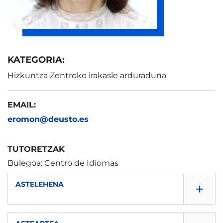
KATEGORIA:
Hizkuntza Zentroko irakasle arduraduna
EMAIL:
eromon@deusto.es
TUTORETZAK
Bulegoa: Centro de Idiomas
+
ASTELEHENA