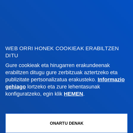
Bilboko campusa
Ezagutu campusa
+34 944 139 000
Jarri gurekin harremanetan
Donostiako campusa
WEB ORRI HONEK COOKIEAK ERABILTZEN
Ezagutu campusa
DITU
+34 943 326 600
Gure cookieak eta hirugarren erakundeenak
Jarri gurekin harremanetan
erabiltzen ditugu gure zerbitzuak aztertzeko eta
publizitate pertsonalizatua erakusteko.
Informazio
Gasteizko egoitza
gehiago
lortzeko eta zure lehentasunak
konfiguratzeko, egin klik
HEMEN
.
Ezagutu egoitza
+34 945 010 114
Jarri gurekin harremanetan
ONARTU DENAK
Madrilgo egoitza