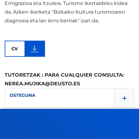
Emigrazioa eta Itzulera. Turismo ikertaldeko kidea
da. Azken ikerketa "Bizkaiko Kultura turismoaren
diagnosia eta lan lerro berriak" izan da.
CV
TUTORETZAK : PARA CUALQUIER CONSULTA:
NEREA.MUJIKA@DEUSTO.ES
+
OSTEGUNA
10.00 - 12.00
FAKULTATEAK