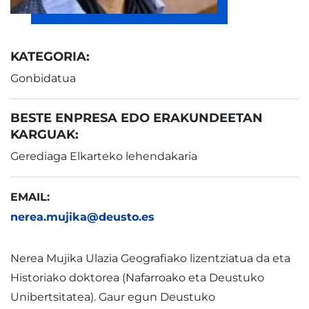
KATEGORIA:
Gonbidatua
BESTE ENPRESA EDO ERAKUNDEETAN
KARGUAK:
Gerediaga Elkarteko lehendakaria
EMAIL:
nerea.mujika@deusto.es
Nerea Mujika Ulazia Geografiako lizentziatua da eta
Historiako doktorea (Nafarroako eta Deustuko
Unibertsitatea). Gaur egun Deustuko