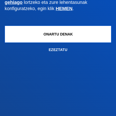
gehiago
lortzeko eta zure lehentasunak
konfiguratzeko, egin klik
HEMEN
.
Gasteizko egoitza
Ezagutu egoitza
+34 945 010 114
ONARTU DENAK
Jarri gurekin harremanetan
Madrilgo egoitza
EZEZTATU
Ezagutu egoitza
+34 915 77 61 89
Jarri gurekin harremanetan
Jarri gurekin harremanetan
Iradokizunen ontzia