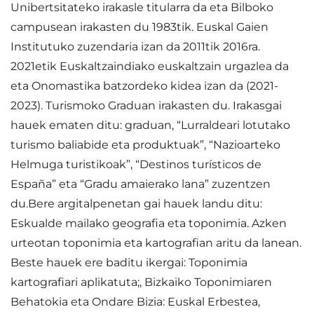
Unibertsitateko irakasle titularra da eta Bilboko
campusean irakasten du 1983tik. Euskal Gaien
Institutuko zuzendaria izan da 2011tik 2016ra.
2021etik Euskaltzaindiako euskaltzain urgazlea da
eta Onomastika batzordeko kidea izan da (2021-
2023). Turismoko Graduan irakasten du. Irakasgai
hauek ematen ditu: graduan, “Lurraldeari lotutako
turismo baliabide eta produktuak”, “Nazioarteko
Helmuga turistikoak”, “Destinos turísticos de
España” eta “Gradu amaierako lana” zuzentzen
du.Bere argitalpenetan gai hauek landu ditu:
Eskualde mailako geografia eta toponimia. Azken
urteotan toponimia eta kartografian aritu da lanean.
Beste hauek ere baditu ikergai: Toponimia
kartografiari aplikatuta;, Bizkaiko Toponimiaren
Behatokia eta Ondare Bizia: Euskal Erbestea,