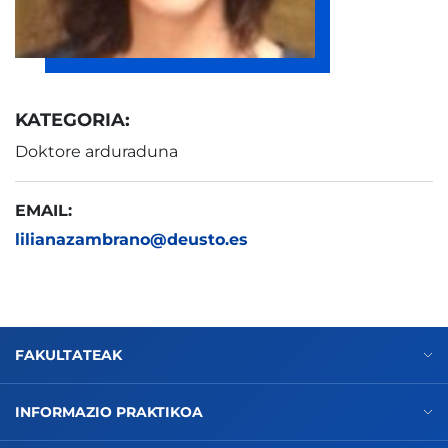
KATEGORIA:
Doktore arduraduna
EMAIL:
lilianazambrano@deusto.es
FAKULTATEAK
INFORMAZIO PRAKTIKOA