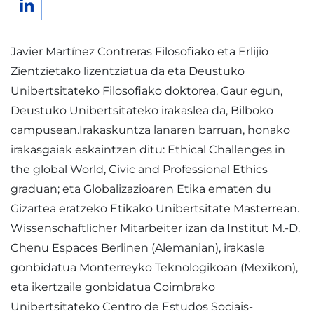
Javier Martínez Contreras Filosofiako eta Erlijio
Zientzietako lizentziatua da eta Deustuko
Unibertsitateko Filosofiako doktorea. Gaur egun,
Deustuko Unibertsitateko irakaslea da, Bilboko
campusean.Irakaskuntza lanaren barruan, honako
irakasgaiak eskaintzen ditu: Ethical Challenges in
the global World, Civic and Professional Ethics
graduan; eta Globalizazioaren Etika ematen du
Gizartea eratzeko Etikako Unibertsitate Masterrean.
Wissenschaftlicher Mitarbeiter izan da Institut M.-D.
Chenu Espaces Berlinen (Alemanian), irakasle
gonbidatua Monterreyko Teknologikoan (Mexikon),
eta ikertzaile gonbidatua Coimbrako
Unibertsitateko Centro de Estudos Sociais-