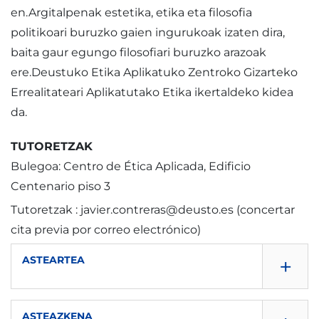
en.Argitalpenak estetika, etika eta filosofia
politikoari buruzko gaien ingurukoak izaten dira,
baita gaur egungo filosofiari buruzko arazoak
ere.Deustuko Etika Aplikatuko Zentroko Gizarteko
Errealitateari Aplikatutako Etika ikertaldeko kidea
da.
TUTORETZAK
Bulegoa: Centro de Ética Aplicada, Edificio
Centenario piso 3
Tutoretzak : javier.contreras@deusto.es (concertar
cita previa por correo electrónico)
+
ASTEARTEA
ASTEAZKENA