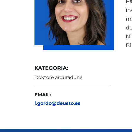
Ps
in
me
de
Ni
Bi
KATEGORIA:
Doktore arduraduna
EMAIL:
l.gordo@deusto.es