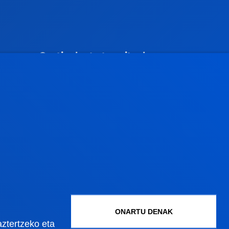
Gestioak eta tramiteak
Graduko onarpena
Graduondoko onarpena
Doktoregoko onarpena
Baldintza ekonomikoak
Bekak eta laguntzak
Gestio akademikoak
Madrilgo egoitza
ONARTU DENAK
aztertzeko eta