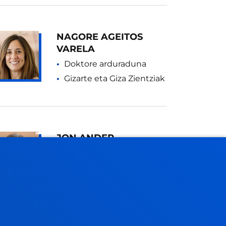
NAGORE AGEITOS
VARELA
Doktore arduraduna
Gizarte eta Giza Zientziak
JON ANDER
AGIRREGOIKOA IZA
Gonbidatua