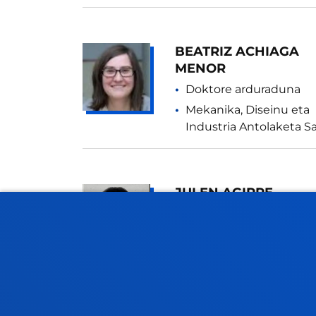
BEATRIZ ACHIAGA
MENOR
Doktore arduraduna
Mekanika, Diseinu eta
Industria Antolaketa Sa
JULEN AGIRRE
CASTILLERO
Gonbidatua