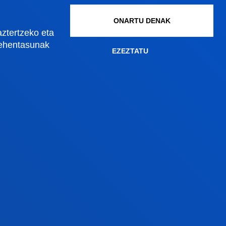
ONARTU DENAK
aztertzeko eta
lehentasunak
Gestioak eta tramiteak
EZEZTATU
Graduko onarpena
Graduondoko onarpena
Doktoregoko onarpena
Baldintza ekonomikoak
Bekak eta laguntzak
Gestio akademikoak
Madrilgo egoitza
Ezagutu egoitza