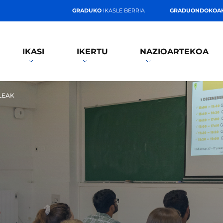
GRADUKO
IKASLE BERRIA
GRADUONDOKOA
IKASI
IKERTU
NAZIOARTEKOA
LEAK