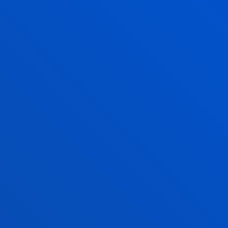
EVELYN DEL ROSARIO
AGUILERA PAZ
Elkartua
Mekanika, Diseinu eta
Industria Antolaketa Saila