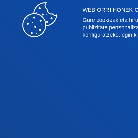
WEB ORRI HONEK C
Gure cookieak eta hiru
publizitate pertsonali
Fakultateak
Info
konfiguratzeko, egin k
Osasun Zientziak
Egute
Gizarte eta Giza Zientziak
Liburu
Zuzenbidea
Deust
Deusto Business School
Ikaste
Hezkuntza eta Kirola
Deust
Ingeniaritza
Uniber
Teologia
Argita
Bilboko campusa
Dono
Ezagutu campusa
Ez