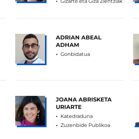
Gizarte eta Giza Zientziak
ADRIAN ABEAL
ADHAM
Gonbidatua
JOANA ABRISKETA
URIARTE
Katedraduna
Zuzenbide Publikoa