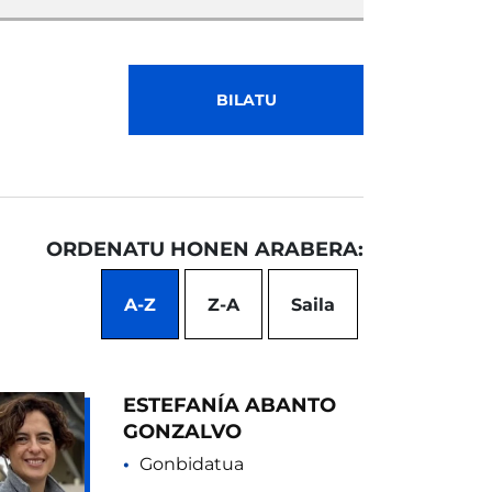
BILATU
ORDENATU HONEN ARABERA:
A-Z
Z-A
Saila
ESTEFANÍA ABANTO
GONZALVO
Gonbidatua