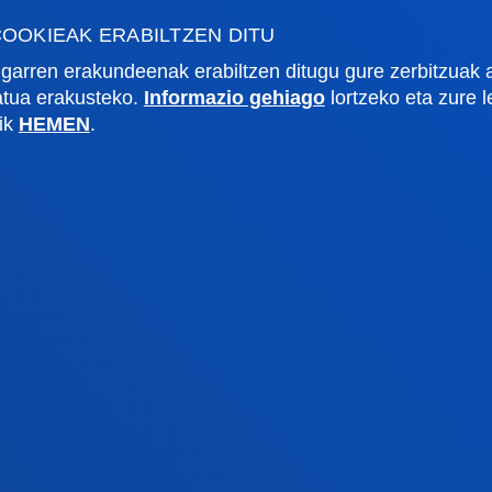
OOKIEAK ERABILTZEN DITU
garren erakundeenak erabiltzen ditugu gure zerbitzuak 
zatua erakusteko.
Informazio gehiago
lortzeko eta zure 
rmazio praktikoa
Zer berri
lik
HEMEN
.
gi akademikoa
Deusto Agenda
tegia
Berriak
o Campus
Sare sozialak
txe Nagusia
Deusto Aldizkaria
o Alumni
Blogak
tsitateko artxiboa
Prentsa kabinetea
lpenak
stiako campusa
Gasteizko egoitza
agutu campusa
Ezagutu egoitza