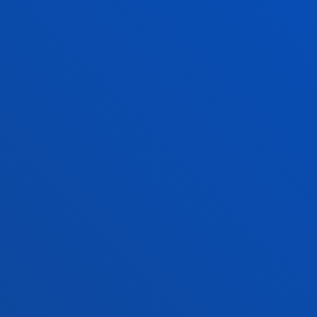
RICARDO AGUADO
MUÑOZ
Titularra
Finantzak eta Ekonom
AURRENEKOA
1
2