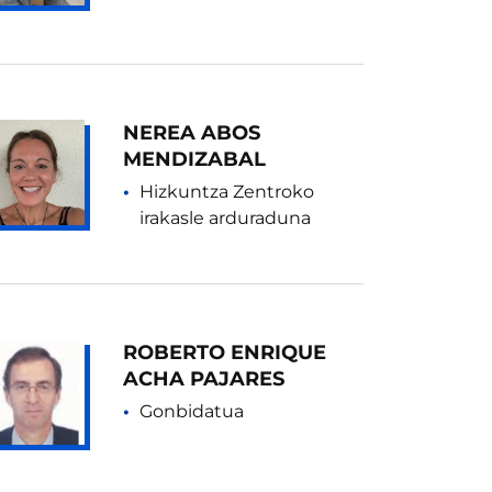
NEREA ABOS
MENDIZABAL
Hizkuntza Zentroko
irakasle arduraduna
ROBERTO ENRIQUE
ACHA PAJARES
Gonbidatua