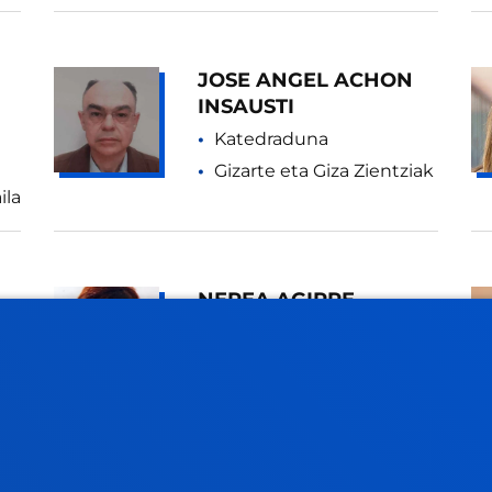
JOSE ANGEL ACHON
INSAUSTI
Katedraduna
Gizarte eta Giza Zientziak
ila
NEREA AGIRRE
GARMENDIA
Lizentziatu arduraduna
Erizaintza