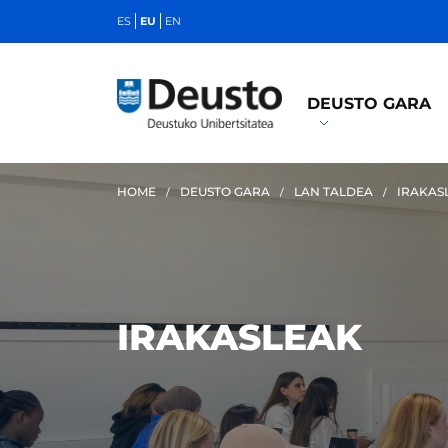
ES
EU
EN
DEUSTO GARA
HOME
DEUSTO GARA
LAN TALDEA
IRAKAS
IRAKASLEAK