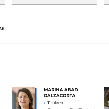
AK
MARINA ABAD
GALZACORTA
Titularra