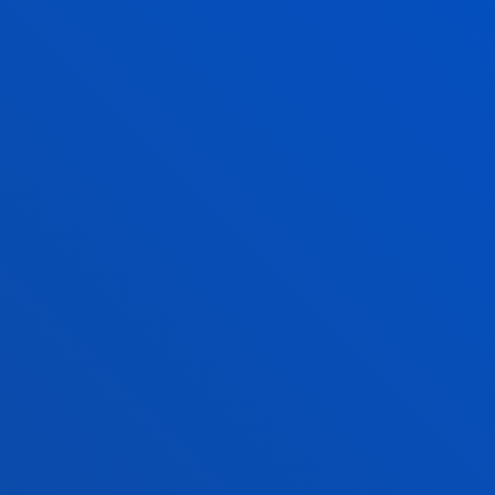
UNAI AGUILERA
IRAZABAL
Doktore arduraduna
ia
Informatika, Elektronika
eta Komunikazio
Teknologien Saila
3
...82
HURRENGOA