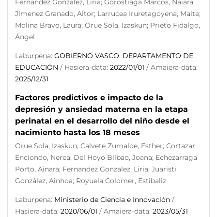
Fernandez Gonzalez, Liria; Gorostiaga Marcos, Naiara;
Jimenez Granado, Aitor; Larrucea Iruretagoyena, Maite;
Molina Bravo, Laura; Orue Sola, Izaskun; Prieto Fidalgo,
Ángel
Laburpena:
GOBIERNO VASCO. DEPARTAMENTO DE
EDUCACIÓN
/ Hasiera-data:
2022/01/01
/ Amaiera-data:
2025/12/31
Factores predictivos e impacto de la
depresión y ansiedad materna en la etapa
perinatal en el desarrollo del niño desde el
nacimiento hasta los 18 meses
Orue Sola, Izaskun; Calvete Zumalde, Esther; Cortazar
Enciondo, Nerea; Del Hoyo Bilbao, Joana; Echezarraga
Porto, Ainara; Fernandez Gonzalez, Liria; Juaristi
González, Ainhoa; Royuela Colomer, Estibaliz
Laburpena:
Ministerio de Ciencia e Innovación
/
Hasiera-data:
2020/06/01
/ Amaiera-data:
2023/05/31