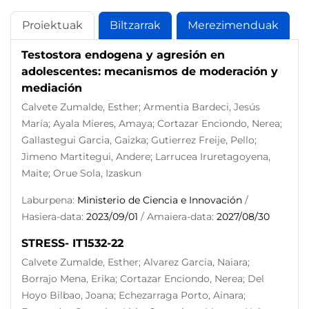
Proiektuak
Biltzarrak
Merezimenduak
Testostora endogena y agresión en
adolescentes: mecanismos de moderación y
mediación
Calvete Zumalde, Esther; Armentia Bardeci, Jesús
María; Ayala Mieres, Amaya; Cortazar Enciondo, Nerea;
Gallastegui Garcia, Gaizka; Gutierrez Freije, Pello;
Jimeno Martitegui, Andere; Larrucea Iruretagoyena,
Maite; Orue Sola, Izaskun
Laburpena:
Ministerio de Ciencia e Innovación
/
Hasiera-data:
2023/09/01
/ Amaiera-data:
2027/08/30
STRESS- IT1532-22
Calvete Zumalde, Esther; Alvarez Garcia, Naiara;
Borrajo Mena, Erika; Cortazar Enciondo, Nerea; Del
Hoyo Bilbao, Joana; Echezarraga Porto, Ainara;