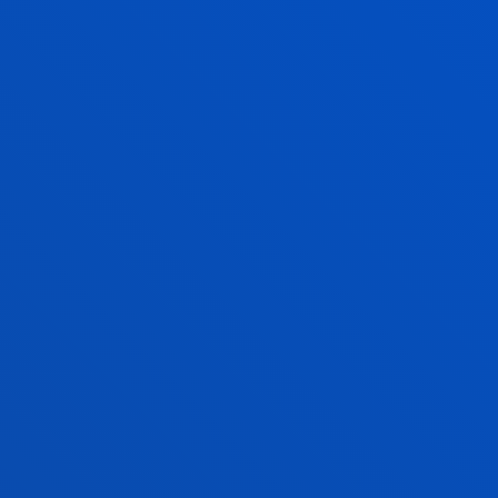
Calvete Zumalde, Esther; Orue Sola, Izaskun; Gamez
Guadix, Manuel
Hasiera-data:
2011/01/01
/ Amaiera-data:
2012/12/31
Ayudas para apoyar las actividades de
grupos de investigación del sistema
universitario vasco Equipo Vulnerabilidad
Cognitiva y Estrés. Reconocimiento como
equipo A, 2010-2015
Calvete Zumalde, Esther; Orue Sola, Izaskun;
Sampedro, Rafael; Padilla, Patricia; Hankin, Benjamin
Hasiera-data:
2010/05/01
/ Amaiera-data:
2015/12/31
DESARROLLO DE DEPRESIÓN EN
ADOLESCENTES: APORTACIONES DESDE
UNA PERSPECTIVA TRANSACCIONAL DE LA
VULNERABILIDAD COGNITIVA Y
DIFERENCIAS DE GÉNERO