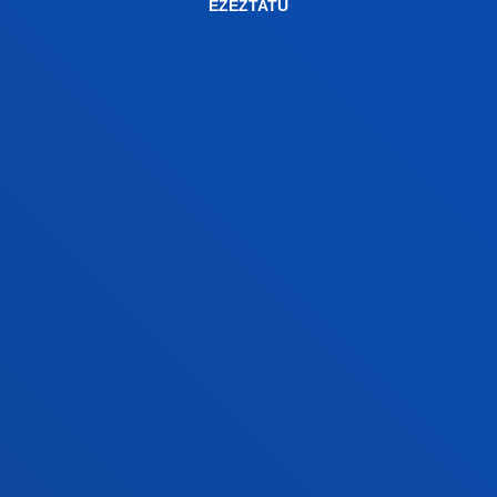
2007/10/01
/ Amaiera-data:
2010/09/30
EZEZTATU
Conducta violenta en adolescentes:
mediación cognitiva, factores contextuales
de riesgo y diferencias de género f
Calvete Zumalde, Esther; Estévez Gutiérrez, Ana; Orue
Sola, Izaskun; Villardón Gallego, Lourdes; Sampedro,
Rafael; Padilla, Patricia
Hasiera-data:
2007/01/01
/ Amaiera-data:
2010/12/31
FAKULTATEAK
INFORMAZIO PRAKTIKOA
ZER BERRI