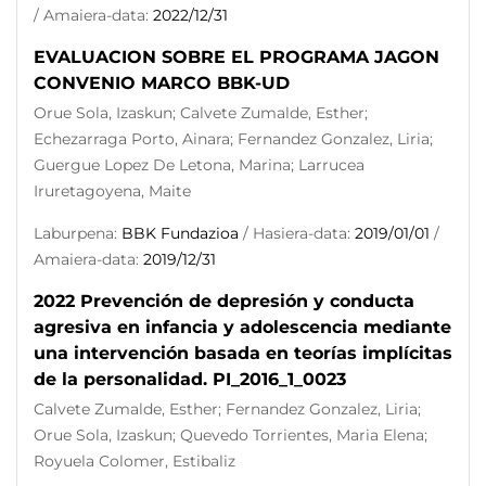
/ Amaiera-data:
2022/12/31
EVALUACION SOBRE EL PROGRAMA JAGON
CONVENIO MARCO BBK-UD
Orue Sola, Izaskun; Calvete Zumalde, Esther;
Echezarraga Porto, Ainara; Fernandez Gonzalez, Liria;
Guergue Lopez De Letona, Marina; Larrucea
Iruretagoyena, Maite
Laburpena:
BBK Fundazioa
/ Hasiera-data:
2019/01/01
/
Amaiera-data:
2019/12/31
2022 Prevención de depresión y conducta
agresiva en infancia y adolescencia mediante
una intervención basada en teorías implícitas
de la personalidad. PI_2016_1_0023
Calvete Zumalde, Esther; Fernandez Gonzalez, Liria;
Orue Sola, Izaskun; Quevedo Torrientes, Maria Elena;
Royuela Colomer, Estibaliz