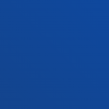
Jarri gurekin harremanetan
Madrilgo egoitza
Ezagutu egoitza
+34 915 77 61 89
Jarri gurekin harremanetan
Jarri gurekin harremanetan
Iradokizunen ontzia
Pribatutasun-politikak eta lege-oharra
Kanal etikoa
Mapa
© 2025 - Eskubide guztiak erreserbatuta