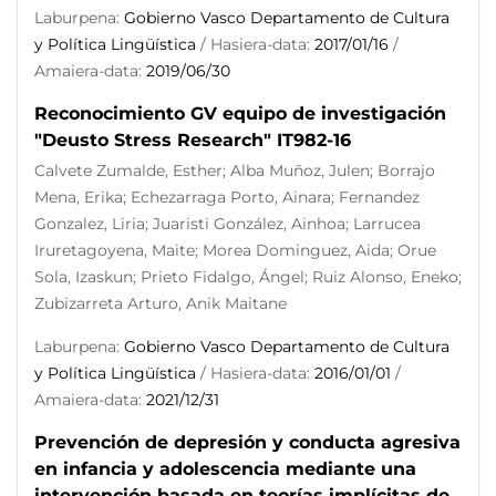
Laburpena:
Gobierno Vasco Departamento de Cultura
y Política Lingüística
/ Hasiera-data:
2017/01/16
/
Amaiera-data:
2019/06/30
Reconocimiento GV equipo de investigación
"Deusto Stress Research" IT982-16
Calvete Zumalde, Esther; Alba Muñoz, Julen; Borrajo
Mena, Erika; Echezarraga Porto, Ainara; Fernandez
Gonzalez, Liria; Juaristi González, Ainhoa; Larrucea
Iruretagoyena, Maite; Morea Dominguez, Aida; Orue
Sola, Izaskun; Prieto Fidalgo, Ángel; Ruiz Alonso, Eneko;
Zubizarreta Arturo, Anik Maitane
Laburpena:
Gobierno Vasco Departamento de Cultura
y Política Lingüística
/ Hasiera-data:
2016/01/01
/
Amaiera-data:
2021/12/31
Prevención de depresión y conducta agresiva
en infancia y adolescencia mediante una
intervención basada en teorías implícitas de