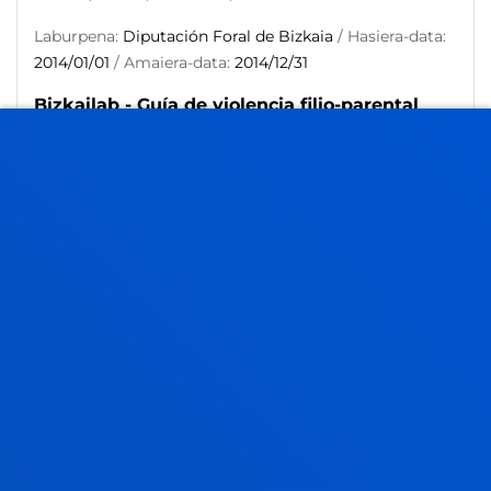
Laburpena:
Diputación Foral de Bizkaia
/ Hasiera-data:
2014/01/01
/ Amaiera-data:
2014/12/31
Bizkailab - Guía de violencia filio-parental
Calvete Zumalde, Esther; Orue Sola, Izaskun
Laburpena:
Diputación Foral de Bizkaia
/ Hasiera-data:
2014/01/01
/ Amaiera-data:
2014/12/31
Bizkailab - Percepción social de las parejas
del mismo sexo
Orue Sola, Izaskun; Calvete Zumalde, Esther; Gamez
Guadix, Manuel; Las Hayas Rodríguez, Carlota
Laburpena:
Diputación Foral de Bizkaia
/ Hasiera-data:
2014/01/01
/ Amaiera-data:
2014/12/31
Violencia filioparental: mecanismos
cognitivo-emocionales de adquisición de la