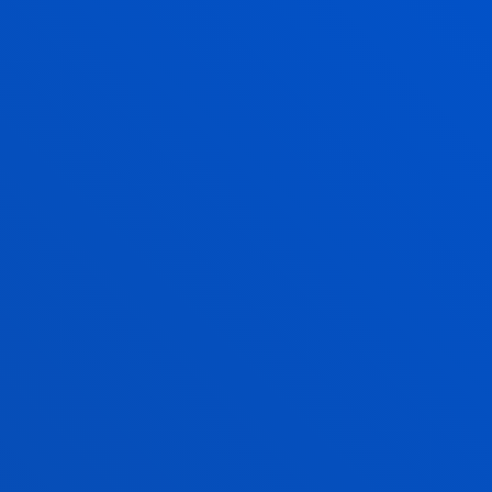
violencia.
Calvete Zumalde, Esther; Orue Sola, Izaskun;
Sampedro, Rafael; Bacigalupe Rojas, Gonzalo; Pereira,
Roberto
Hasiera-data:
2011/03/01
/ Amaiera-data:
2014/03/01
Desarrollo de depresión en adolescentes:
Contribuciones desde una prespectiva
transaccional de la vulnerabilidad cognitiva y
diferencias de género Ref.: PSI2010-15714
(Subprograma PSIC) Exp.económico: PIA
12010-1
Calvete Zumalde, Esther; Estévez Gutiérrez, Ana; Orue
Sola, Izaskun
Laburpena:
Ministerio de Ciencia e Innovación
/
Hasiera-data:
2011/01/01
/ Amaiera-data:
2014/12/31
BIZKAILAB HAURRAK - Violencia filioparental