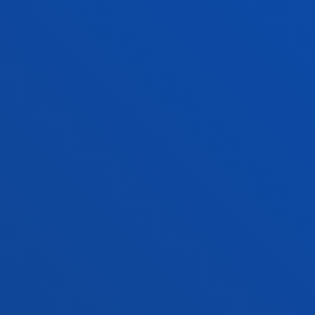
GESTIOAK ETA TRAMITEAK
Bilboko campusa
Ezagutu campusa
+34 944 139 000
Jarri gurekin harremanetan
Donostiako campusa
Ezagutu campusa
+34 943 326 600
Jarri gurekin harremanetan
Gasteizko egoitza
Ezagutu egoitza
+34 945 010 114