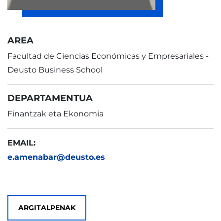
AREA
Facultad de Ciencias Económicas y Empresariales -
Deusto Business School
DEPARTAMENTUA
Finantzak eta Ekonomia
EMAIL:
e.amenabar@deusto.es
ARGITALPENAK