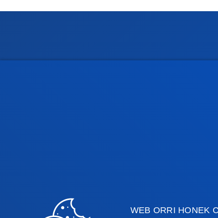
Fakultateak
Info
Osasun Zientziak
Egute
Gizarte eta Giza Zientziak
Liburu
Zuzenbidea
Deust
Deusto Business School
Ikaste
Hezkuntza eta Kirola
Deust
Ingeniaritza
Uniber
Teologia
Argita
WEB ORRI HONEK C
Bilboko campusa
Dono