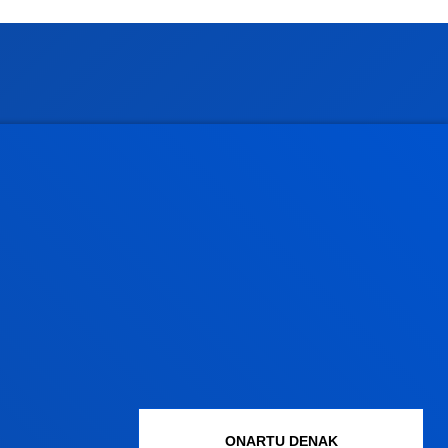
Gestioak eta tramiteak
Graduko onarpena
Graduondoko onarpena
Doktoregoko onarpena
Baldintza ekonomikoak
Bekak eta laguntzak
Gestio akademikoak
ONARTU DENAK
Madrilgo egoitza