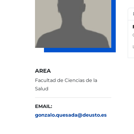
AREA
Facultad de Ciencias de la
Salud
EMAIL:
gonzalo.quesada@deusto.es