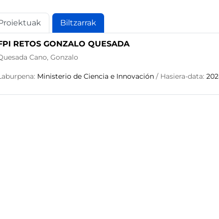
Proiektuak
Biltzarrak
FPI RETOS GONZALO QUESADA
Quesada Cano, Gonzalo
Laburpena:
Ministerio de Ciencia e Innovación
/ Hasiera-data:
202