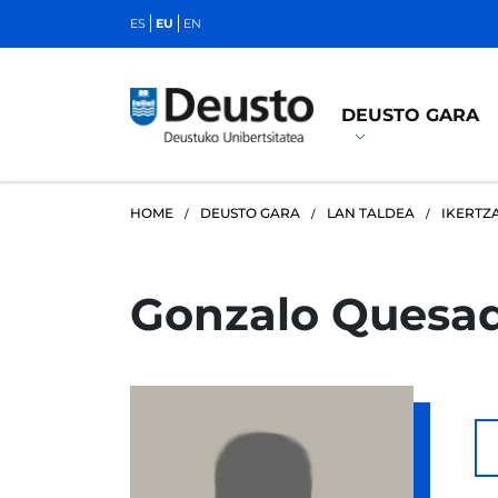
ES
EU
EN
DEUSTO GARA
HOME
DEUSTO GARA
LAN TALDEA
IKERTZ
Gonzalo Quesa