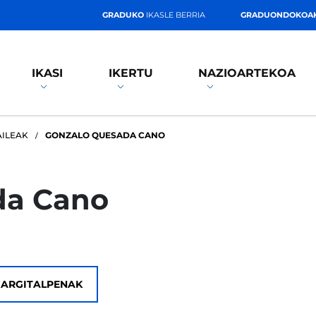
GRADUKO
IKASLE BERRIA
GRADUONDOKOA
IKASI
IKERTU
NAZIOARTEKOA
AILEAK
GONZALO QUESADA CANO
da Cano
ARGITALPENAK