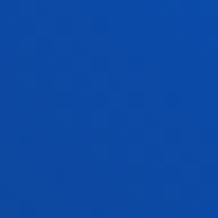
y accesible.
Madariaga Ortuzar, Aurora
Laburpena:
Tecnalia y Departamento de Turismo
/
Data:
2013/01/01
Gazte Izaera: uso y gestión de espacios para
la juventud en los municipios de Bizkaia.
Rubio Florido, Isabel; Lazcano Quintana, Idurre;
Madariaga Ortuzar, Aurora
Hasiera-data:
2012/02/01
/ Amaiera-data:
2014/02/28
Mejoras de uso y demandas de las TIC en el
ámbito Sociolaboral de las personas con
discapacidad.
Madariaga Ortuzar, Aurora; Lazcano Quintana, Idurre
Laburpena:
FUNDACIÓN VODAFONE ESPAÑA
/
Hasiera-data:
2012/01/01
/ Amaiera-data:
2013/12/31