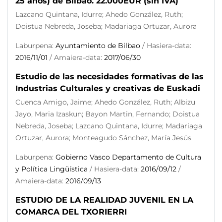
25 años) de Bilbao. 22.000EUR (sin IVA)
Lazcano Quintana, Idurre; Ahedo González, Ruth;
Doistua Nebreda, Joseba; Madariaga Ortuzar, Aurora
Laburpena:
Ayuntamiento de Bilbao
/ Hasiera-data:
2016/11/01
/ Amaiera-data:
2017/06/30
Estudio de las necesidades formativas de las
Industrias Culturales y creativas de Euskadi
Cuenca Amigo, Jaime; Ahedo González, Ruth; Albizu
Jayo, Maria Izaskun; Bayon Martin, Fernando; Doistua
Nebreda, Joseba; Lazcano Quintana, Idurre; Madariaga
Ortuzar, Aurora; Monteagudo Sánchez, María Jesús
Laburpena:
Gobierno Vasco Departamento de Cultura
y Política Lingüística
/ Hasiera-data:
2016/09/12
/
Amaiera-data:
2016/09/13
ESTUDIO DE LA REALIDAD JUVENIL EN LA
COMARCA DEL TXORIERRI