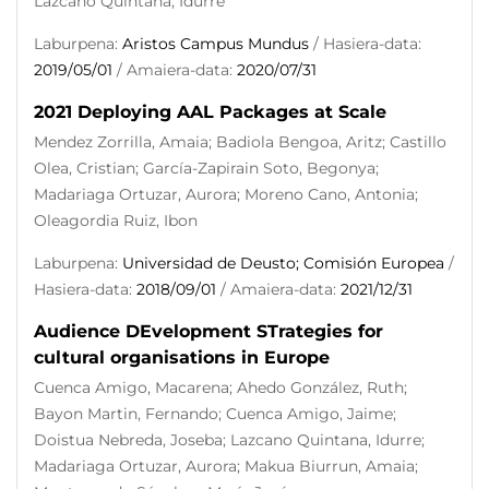
Lazcano Quintana, Idurre
Laburpena:
Aristos Campus Mundus
/ Hasiera-data:
2019/05/01
/ Amaiera-data:
2020/07/31
2021 Deploying AAL Packages at Scale
Mendez Zorrilla, Amaia; Badiola Bengoa, Aritz; Castillo
Olea, Cristian; García-Zapirain Soto, Begonya;
Madariaga Ortuzar, Aurora; Moreno Cano, Antonia;
Oleagordia Ruiz, Ibon
Laburpena:
Universidad de Deusto; Comisión Europea
/
Hasiera-data:
2018/09/01
/ Amaiera-data:
2021/12/31
Audience DEvelopment STrategies for
cultural organisations in Europe
Cuenca Amigo, Macarena; Ahedo González, Ruth;
Bayon Martin, Fernando; Cuenca Amigo, Jaime;
Doistua Nebreda, Joseba; Lazcano Quintana, Idurre;
Madariaga Ortuzar, Aurora; Makua Biurrun, Amaia;