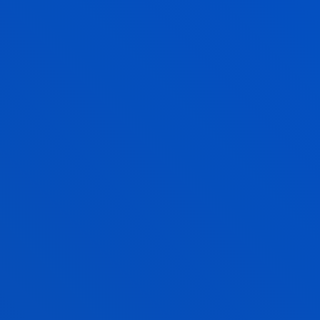
2014/01/01
/ Amaiera-data:
2014/12/31
Tiempo libre educativo en la infancia y
juventud en Bizkaia
Romero Da Cruz, Sheila; Madariaga Ortuzar, Aurora;
Lazcano Quintana, Idurre
Data:
2013/07/15
Fomentar el turismo accesible de los
profesionales del sector.
Madariaga Ortuzar, Aurora
Laburpena:
Ayuntamiento de Bilbao y Bilbao Turismo
/
Data:
2013/02/01
Juventud, Ocio y discapacidad en Bizkaia
Romero Da Cruz, Sheila; Madariaga Ortuzar, Aurora;
Lazcano Quintana, Idurre
Data:
2013/01/26