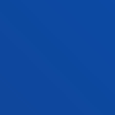
Programas de i-pad accesibles para niños con
Discapacidad.
Madariaga Ortuzar, Aurora; Lazcano Quintana, Idurre;
Baquero, Ana; García-Zapirain Soto, Begonya
Laburpena:
Diputación Foral de Bizkaia
/ Hasiera-data:
2012/01/01
/ Amaiera-data:
2012/12/31
Juventud, Ocio y Discapacidad
Ahedo González, Ruth; Madariaga Ortuzar, Aurora
Laburpena:
Diputación Foral de Bizkaia
/ Hasiera-data:
2012/01/01
/ Amaiera-data:
2012/12/31
Actualización del Estado del arte en
Discapacidad y TIC.
Madariaga Ortuzar, Aurora; Lazcano Quintana, Idurre
Laburpena:
FUNDACIÓN VODAFONE ESPAÑA
/