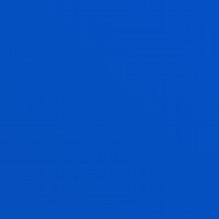
Madariaga Ortuzar, Aurora; Doistua Nebreda, Joseba;
Lazaro Fernandez, Yolanda; Lazcano Quintana, Idurre
Laburpena:
Diputación Foral de Bizkaia
/ Hasiera-data:
2014/01/01
/ Amaiera-data:
2014/12/31
TD - SHARK
García-Zapirain Soto, Begonya; Aresti Bartolome,
Nuria; Lazcano Quintana, Idurre; Madariaga Ortuzar,
Aurora; Mendez Zorrilla, Amaia
Laburpena:
Gobierno Vasco - Eusko Jaurlaritza
/
Hasiera-data:
2014/01/01
/ Amaiera-data:
2014/12/31
Bizkailab - eJolas
García-Zapirain Soto, Begonya; Lazcano Quintana,
Idurre; Madariaga Ortuzar, Aurora; Mendez Zorrilla,
Amaia; Oleagordia Ruiz, Ibon
Laburpena:
Diputación Foral de Bizkaia
/ Hasiera-data: