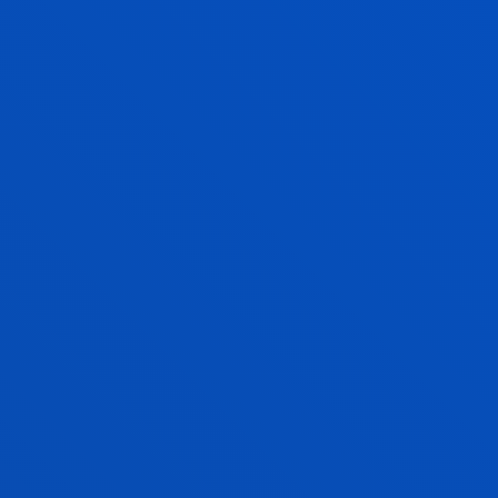
De los tiempos educativos a los tiempos
sociales: participación de los jóvenes en la
creación y gobernanza de sus espacios de
ocio como factor de desarrollo personal.
EDU2012-39080-C07-03
Ortega Nuere, Cristina; Aguilar Gutierrez, Eduardo;
Ahedo González, Ruth; Albizu Jayo, Maria Izaskun;
Bayon Martin, Fernando; Cuenca Amigo, Jaime;
Doistua Nebreda, Joseba; Landabidea Urresti, Xabier;
Lazaro Fernandez, Yolanda; Lazcano Quintana, Idurre;
Madariaga Ortuzar, Aurora; Makua Biurrun, Amaia;
Monteagudo Sánchez, María Jesús; Rubio Florido,
Isabel
Laburpena:
Ministerio de Economía y Competitividad
/
Hasiera-data:
2013/01/01
/ Amaiera-data:
2016/01/31
De los tiempos educativos a los tiempos