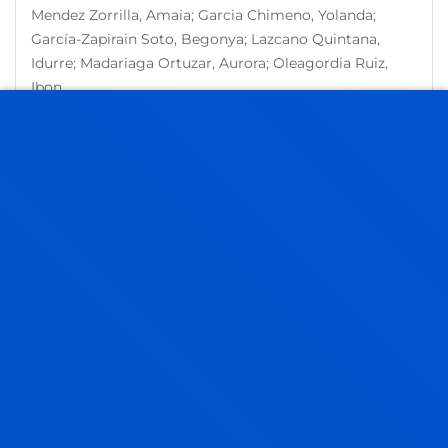
Mendez Zorrilla, Amaia; Garcia Chimeno, Yolanda;
García-Zapirain Soto, Begonya; Lazcano Quintana,
Idurre; Madariaga Ortuzar, Aurora; Oleagordia Ruiz,
Ibon
Laburpena:
Aspace-Bizkaia; Santa y Real Casa de la
Misericordia; Fundación Sindrome de Down;
Bilbomatica
/ Hasiera-data:
2014/04/01
/ Amaiera-data:
2014/12/31
SHARK
García-Zapirain Soto, Begonya; Lazcano Quintana,
Idurre; Madariaga Ortuzar, Aurora; Mendez Zorrilla,
Amaia; Oleagordia Ruiz, Ibon; Saenz De Urturi Breton,
Zelai
Laburpena:
Fekoor; Kernet
/ Hasiera-data:
2014/04/01
/
Amaiera-data:
2014/12/31
MYZAIN