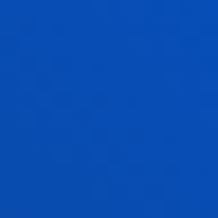
sociales: la construcción cotidiana de la
condición juvenil en una sociedad de redes.
Problemáticas específicas y alternativas
pedagógico-sociales.
Monteagudo Sánchez, María Jesús; Ortega Nuere,
Cristina; Cuenca Cabeza, Manuel; San Salvador Del
Valle Doistua, Roberto; Lazaro Fernandez, Yolanda;
Lazcano Quintana, Idurre; Rubio Florido, Isabel; Aguilar
Gutierrez, Eduardo; Ahedo González, Ruth; Madariaga
Ortuzar, Aurora; Doistua Nebreda, Joseba; Landabidea
Urresti, Xabier; Makua Biurrun, Amaia; Cuenca Amigo,
Jaime; Bayon Martin, Fernando; Viñals Blanco, Ana;
Calvo, June
Laburpena:
Ministerio de Economía y Competitividad;
Instituto de Estudios de Ocio. Universidad de Deusto
/
Hasiera-data:
2013/01/01
/ Amaiera-data:
2016/12/01
Diseño de una red de Ayuntamientos
comprometidos con la inclusión en ocio.