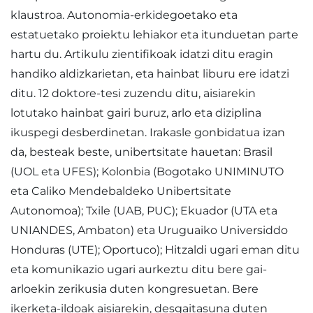
klaustroa. Autonomia-erkidegoetako eta
estatuetako proiektu lehiakor eta itunduetan parte
hartu du. Artikulu zientifikoak idatzi ditu eragin
handiko aldizkarietan, eta hainbat liburu ere idatzi
ditu. 12 doktore-tesi zuzendu ditu, aisiarekin
lotutako hainbat gairi buruz, arlo eta diziplina
ikuspegi desberdinetan. Irakasle gonbidatua izan
da, besteak beste, unibertsitate hauetan: Brasil
(UOL eta UFES); Kolonbia (Bogotako UNIMINUTO
eta Caliko Mendebaldeko Unibertsitate
Autonomoa); Txile (UAB, PUC); Ekuador (UTA eta
UNIANDES, Ambaton) eta Uruguaiko Universiddo
Honduras (UTE); Oportuco); Hitzaldi ugari eman ditu
eta komunikazio ugari aurkeztu ditu bere gai-
arloekin zerikusia duten kongresuetan. Bere
ikerketa-ildoak aisiarekin, desgaitasuna duten