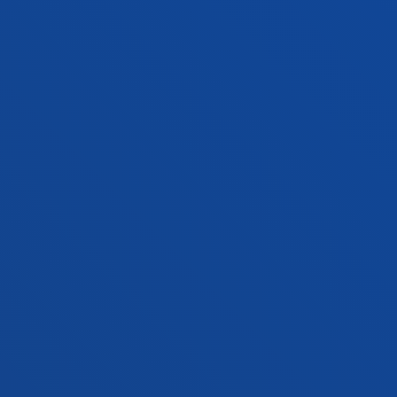
Madariaga Ortuzar, Aurora; Cuenca Cabeza, Manuel;
Bayon Martin, Fernando
Laburpena:
Ayuntamiento de Vitoria
/ Data:
2011/09/01
Estado de la cuestión en el estudio de usos y
tendencias de las TICs en personas con
discapacidad.Cátedra VODAFONE UD
Madariaga Ortuzar, Aurora; Fernández Ortea, Rogelio;
Baquero, Ana; Romero Da Cruz, Sheila
Data:
2011/09/01
Concepto de Ocio educativo infantil en
agentes de la oferta de ocio, Instituto
MICRPOLIX.
Madariaga Ortuzar, Aurora; Lazaro Fernandez, Yolanda;
Landabidea Urresti, Xabier; Lazkano Quintana, Idurre
Data:
2011/09/01