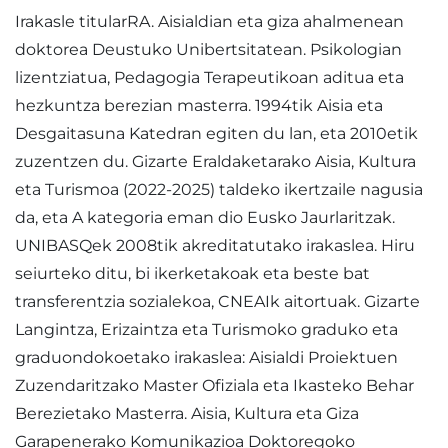
Irakasle titularRA. Aisialdian eta giza ahalmenean
doktorea Deustuko Unibertsitatean. Psikologian
lizentziatua, Pedagogia Terapeutikoan aditua eta
hezkuntza berezian masterra. 1994tik Aisia eta
Desgaitasuna Katedran egiten du lan, eta 2010etik
zuzentzen du. Gizarte Eraldaketarako Aisia, Kultura
eta Turismoa (2022-2025) taldeko ikertzaile nagusia
da, eta A kategoria eman dio Eusko Jaurlaritzak.
UNIBASQek 2008tik akreditatutako irakaslea. Hiru
seiurteko ditu, bi ikerketakoak eta beste bat
transferentzia sozialekoa, CNEAIk aitortuak. Gizarte
Langintza, Erizaintza eta Turismoko graduko eta
graduondokoetako irakaslea: Aisialdi Proiektuen
Zuzendaritzako Master Ofiziala eta Ikasteko Behar
Berezietako Masterra. Aisia, Kultura eta Giza
Garapenerako Komunikazioa Doktoregoko