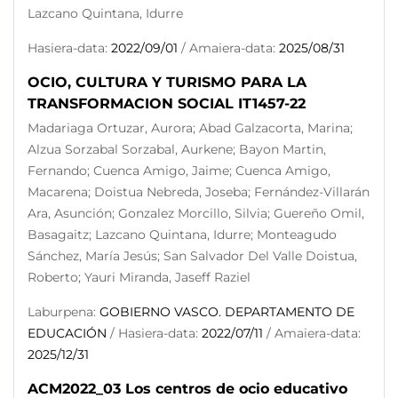
Lazcano Quintana, Idurre
Hasiera-data:
2022/09/01
/ Amaiera-data:
2025/08/31
OCIO, CULTURA Y TURISMO PARA LA
TRANSFORMACION SOCIAL IT1457-22
Madariaga Ortuzar, Aurora; Abad Galzacorta, Marina;
Alzua Sorzabal Sorzabal, Aurkene; Bayon Martin,
Fernando; Cuenca Amigo, Jaime; Cuenca Amigo,
Macarena; Doistua Nebreda, Joseba; Fernández-Villarán
Ara, Asunción; Gonzalez Morcillo, Silvia; Guereño Omil,
Basagaitz; Lazcano Quintana, Idurre; Monteagudo
Sánchez, María Jesús; San Salvador Del Valle Doistua,
Roberto; Yauri Miranda, Jaseff Raziel
Laburpena:
GOBIERNO VASCO. DEPARTAMENTO DE
EDUCACIÓN
/ Hasiera-data:
2022/07/11
/ Amaiera-data:
2025/12/31
ACM2022_03 Los centros de ocio educativo