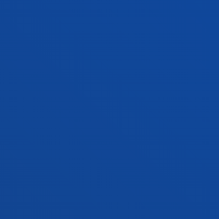
Lazcano Quintana, Idurre; Aguilar Gutierrez, Eduardo
Laburpena:
Diputación Foral de Bizkaia
/ Hasiera-data:
2011/10/01
/ Amaiera-data:
2012/12/31
Evaluación de servicios de ocio. Empresa
Ludoland
Madariaga Ortuzar, Aurora; Lazaro Fernandez, Yolanda
Data:
2011/09/01
Secretaría Técnica para la dinamización del
equipo de equiparación de oportunidades en
las fiestas bilbaínas.
Lazaro Fernandez, Yolanda; Madariaga Ortuzar, Aurora
Data:
2011/09/01
Conceptualización de los servicios de ocio y
educación. Ayuntamiento de Vitoria.