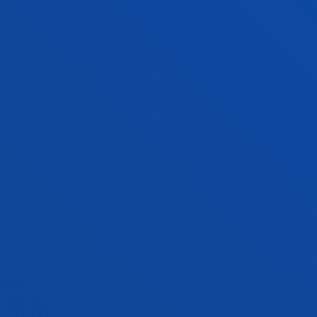
Hasiera-data:
2012/01/01
/ Amaiera-data:
2013/12/31
Indicadores de Inclusión Social.
Madariaga Ortuzar, Aurora
Laburpena:
GOBIERNO VASCO - Dirección de
Bienestar Social
/ Hasiera-data:
2012/01/01
/ Amaiera-
data:
2012/12/31
Juventud con discapacidad de Bizkaia.
Madariaga Ortuzar, Aurora; Lazcano Quintana, Idurre;
Ahedo González, Ruth; Pinillos, Joana
Laburpena:
Diputación Foral de Bizkaia
/ Hasiera-data:
2012/01/01
/ Amaiera-data:
2012/12/31
Promoción del Ocio y deporte saludable en
personas con diversidad funcional a través
de apoyos tecnológicos
Oleagordia Ruiz, Ibon; García-Zapirain Soto, Begonya;
Mendez Zorrilla, Amaia; Madariaga Ortuzar, Aurora;