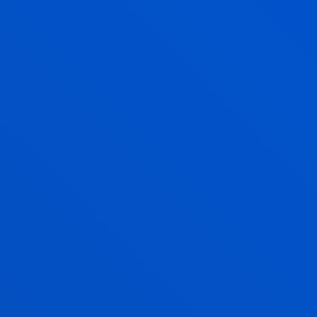
García-Zapirain Soto, Begonya; Camara Buldain,
Kattalin; Jorge Hernandez, Fernando; Lazcano
Quintana, Idurre; Lopez Basterretxea, Asier; Madariaga
Ortuzar, Aurora; Mendez Zorrilla, Amaia; Oleagordia
Ruiz, Ibon
Laburpena:
SERVICIOS SOCIALES AITA MENNI, S.L;
DELOITTE; Sarein Sistemas
/ Hasiera-data:
2014/04/01
/
Amaiera-data:
2014/12/31
Bizkailab - Ondo Bizi
Madariaga Ortuzar, Aurora; García-Zapirain Soto,
Begonya; Lazcano Quintana, Idurre; Mendez Zorrilla,
Amaia; Romero Da Cruz, Sheila; Saenz De Urturi
Breton, Zelai
Laburpena:
Diputación Foral de Bizkaia
/ Hasiera-data:
2014/01/01
/ Amaiera-data:
2014/12/31
Bizkailab - Tiempo libre educativo