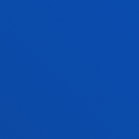
2013/01/01
/ Amaiera-data:
2016/12/01
Formación para un ocio experiencial valioso a
largo de la vida: contribución de los
itinerarios de ocio al envejecimiento
satisfactorio. EDU2012-38052
San Salvador Del Valle Doistua, Roberto; Aguilar
Gutierrez, Eduardo; Ahedo González, Ruth; Albizu Jayo,
Maria Izaskun; Bayon Martin, Fernando; Cuenca Amigo,
Jaime; Doistua Nebreda, Joseba; Landabidea Urresti,
Xabier; Lazaro Fernandez, Yolanda; Lazcano Quintana,
Idurre; Madariaga Ortuzar, Aurora; Makua Biurrun,
Amaia; Monteagudo Sánchez, María Jesús; Rubio
Florido, Isabel
Laburpena:
Ministerio de Economía y Competitividad
/
Hasiera-data:
2013/01/01
/ Amaiera-data:
2016/01/31
Un acercamiento al turismo senior de
cruceros para hacer un producto experiencial