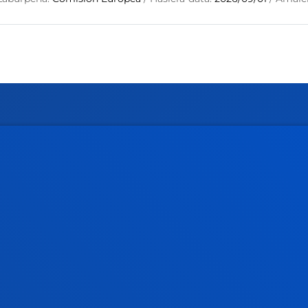
rmazio praktikoa
Zer berri
gi akademikoa
Deusto Agenda
tegia
Berriak
o Campus
Sare sozialak
txe Nagusia
Deusto Aldizkaria
o Alumni
Blogak
tsitateko artxiboa
Prentsa kabinetea