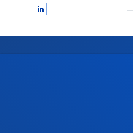
Fakultateak
Info
Osasun Zientziak
Egute
Gizarte eta Giza Zientziak
Liburu
Zuzenbidea
Deust
Deusto Business School
Ikaste
Hezkuntza eta Kirola
Deust
Ingeniaritza
Uniber