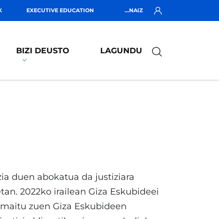
K
EXECUTIVE EDUCATION
...NAIZ
BIZI DEUSTO
LAGUNDU
ia duen abokatua da justiziara
etan. 2022ko irailean Giza Eskubideei
amaitu zuen Giza Eskubideen