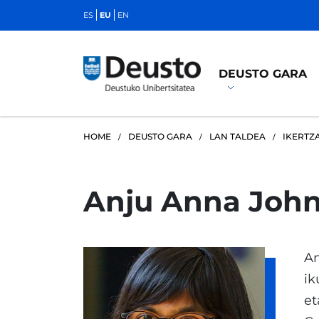
ES
EU
EN
DEUSTO GARA
HOME
DEUSTO GARA
LAN TALDEA
IKERTZ
Anju Anna Joh
An
ik
et