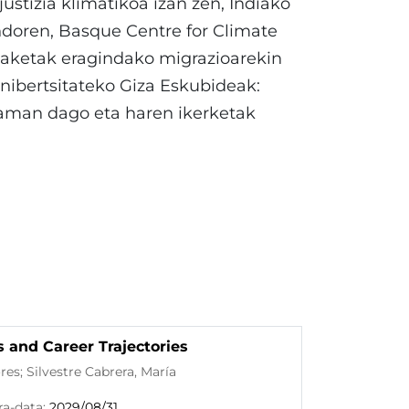
stizia klimatikoa izan zen, Indiako
doren, Basque Centre for Climate
daketak eragindako migrazioarekin
nibertsitateko Giza Eskubideak:
graman dago eta haren ikerketak
 and Career Trajectories
es; Silvestre Cabrera, María
ra-data:
2029/08/31