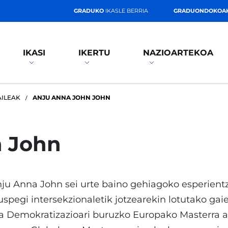
GRADUKO
IKASLE BERRIA
GRADUONDOKOA
IKASI
IKERTU
NAZIOARTEKOA
AILEAK
ANJU ANNA JOHN JOHN
n John
ju Anna John sei urte baino gehiagoko esperientz
uspegi intersekzionaletik jotzearekin lotutako gai
a Demokratizazioari buruzko Europako Masterra 