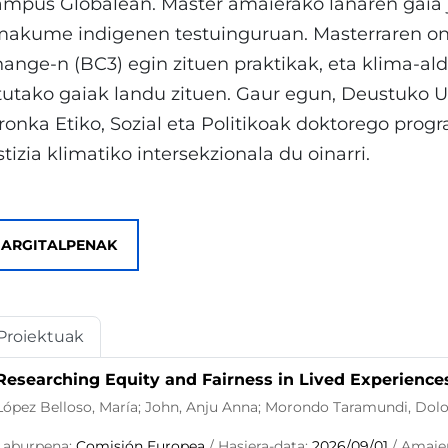
mpus Globalean. Master amaierako lanaren gaia ju
akume indigenen testuinguruan. Masterraren on
ange-n (BC3) egin zituen praktikak, eta klima-al
tutako gaiak landu zituen. Gaur egun, Deustuko U
ronka Etiko, Sozial eta Politikoak doktorego pro
stizia klimatiko intersekzionala du oinarri.
ARGITALPENAK
Proiektuak
Researching Equity and Fairness in Lived Experiences
López Belloso, María; John, Anju Anna; Morondo Taramundi, Dolor
Laburpena:
Comisión Europea
/ Hasiera-data:
2026/09/01
/ Amaie