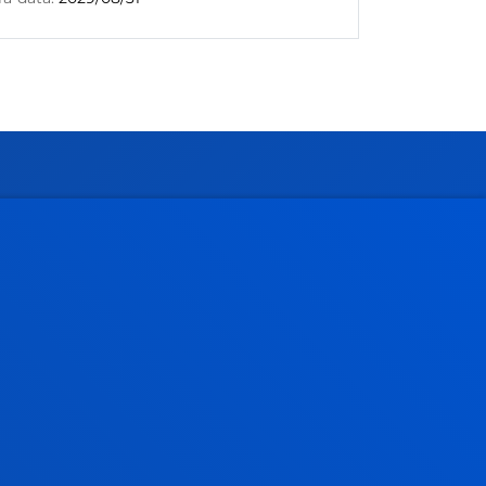
Gestioak eta tramiteak
Graduko onarpena
Graduondoko onarpena
Doktoregoko onarpena
Baldintza ekonomikoak
Bekak eta laguntzak
Gestio akademikoak