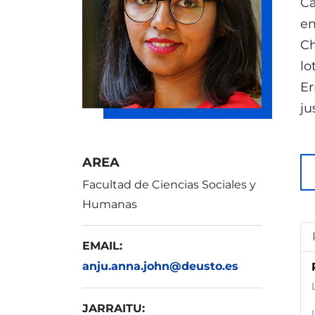
Ca
em
Ch
lo
Er
ju
AREA
Facultad de Ciencias Sociales y
Humanas
EMAIL:
anju.anna.john@deusto.es
JARRAITU: