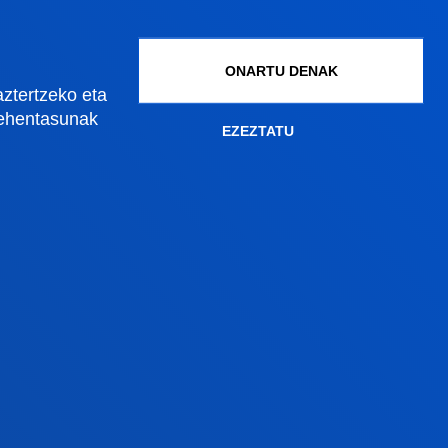
ONARTU DENAK
Madrilgo egoitza
aztertzeko eta
lehentasunak
EZEZTATU
Ezagutu egoitza
+34 915 77 61 89
an
Jarri gurekin harremanetan