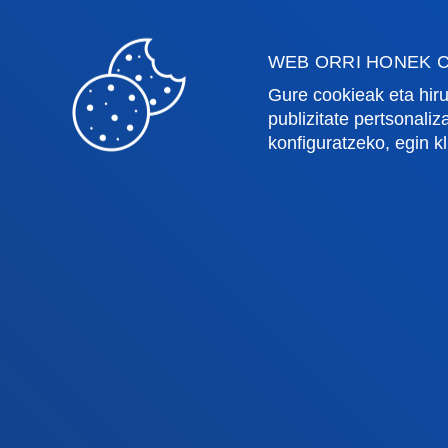
Teologia
Argita
WEB ORRI HONEK C
Bilboko campusa
Dono
Gure cookieak eta hiru
publizitate pertsonali
konfiguratzeko, egin k
Ezagutu campusa
Ez
+34 944 139 000
+3
Jarri gurekin harremanetan
Ja
Jarri gurekin
Iradokizunen
harremanetan
ontzia
© 2025 - Eskubide guztiak erreserba