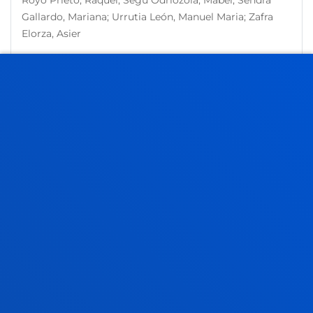
Royo Prieto, Raquel; Segu Odriozola, Mabel; Sendra
Gallardo, Mariana; Urrutia León, Manuel Maria; Zafra
Elorza, Asier
Laburpena:
GOBIERNO VASCO. DEPARTAMENTO DE
EDUCACIÓN
/ Hasiera-data:
2022/01/01
/ Amaiera-data:
2025/12/31
Són les dones de Venus i els homes de Mart?
Conscienciació de gènere de les/els
universitaris. Valoració i propostes
Romero Gutiérrez, Lorea
Laburpena:
Universitat de Barcelona
/ Hasiera-data:
2020/11/19
/ Amaiera-data:
2021/12/31
Jean Monnet Module of the University of
Cantabria in Economic and Financial System
and Regional Development
Romero Gutiérrez, Lorea