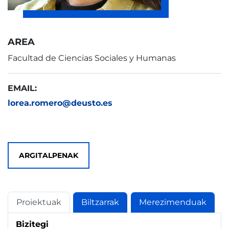
AREA
Facultad de Ciencias Sociales y Humanas
EMAIL:
lorea.romero@deusto.es
ARGITALPENAK
Proiektuak
Biltzarrak
Merezimenduak
Bizitegi