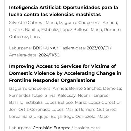
Inteligencia Artificial: Oportunidades para la
lucha contra las violencias machistas
Silvestre Cabrera, María; Izaguirre Choperena, Ainhoa;
Linares Bahillo, Estibaliz; López Belloso, María; Romero
Gutiérrez, Lorea
Laburpena:
BBK KUNA
/ Hasiera-data:
2023/09/01
/
Amaiera-data:
2024/11/30
Improving Access to Services for Victims of
Domestic Violence by Accelerating Change in
Frontline Responder Organisations
Izaguirre Choperena, Ainhoa; Benito Sánchez, Demelsa;
Fernandez Tobio, Silvia; Kalocsay, Noémi; Linares
Bahillo, Estibaliz; López Belloso, María; López Gorostidi,
Jon; Ortiz-Coronado Lopez, Maria; Romero Gutiérrez,
Lorea; Sanz Urquijo, Borja; Segu Odriozola, Mabel
Laburpena:
Comisión Europea
/ Hasiera-data: