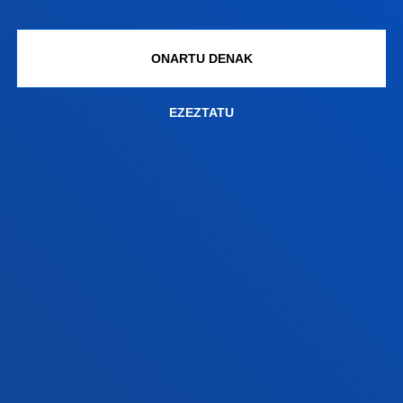
Donostiako campusa
ONARTU DENAK
Ezagutu campusa
+34 943 326 600
EZEZTATU
Jarri gurekin harremanetan
Gasteizko egoitza
Ezagutu egoitza
+34 945 010 114
Jarri gurekin harremanetan
Madrilgo egoitza
Ezagutu egoitza
+34 915 77 61 89
Jarri gurekin harremanetan