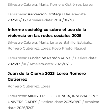
Silvestre Cabrera, María; Romero Gutiérrez, Lorea
Laburpena:
Asociación Bizitegi
/ Hasiera-data:
2025/12/03
/ Amaiera-data:
2026/06/30
Informe sociológico sobre el uso de la
violencia en las redes sociales 2025
Silvestre Cabrera, María; Linares Bahillo, Estibaliz;
Romero Gutiérrez, Lorea; Royo Prieto, Raquel
Laburpena:
Fundación Ramón Rubial
/ Hasiera-data:
2025/09/01
/ Amaiera-data:
2025/12/15
Juan de la Cierva 2023_Lorea Romero
Gutierrez
Romero Gutiérrez, Lorea
Laburpena:
MINISTERIO DE CIENCIA, INNOVACIÓN Y
UNIVERSIDADES
/ Hasiera-data:
2025/01/01
/ Amaiera-
data:
2026/12/31