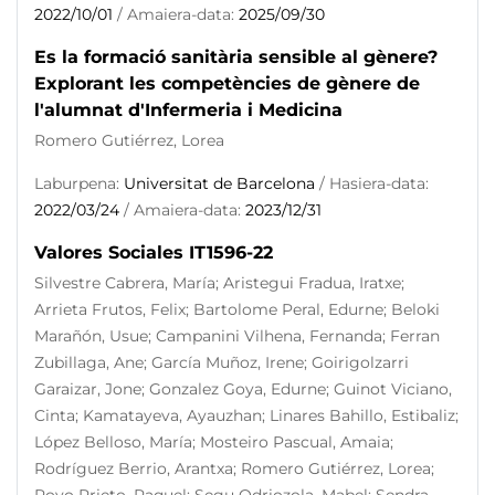
2022/10/01
/ Amaiera-data:
2025/09/30
Es la formació sanitària sensible al gènere?
Explorant les competències de gènere de
l'alumnat d'Infermeria i Medicina
Romero Gutiérrez, Lorea
Laburpena:
Universitat de Barcelona
/ Hasiera-data:
2022/03/24
/ Amaiera-data:
2023/12/31
Valores Sociales IT1596-22
Silvestre Cabrera, María; Aristegui Fradua, Iratxe;
Arrieta Frutos, Felix; Bartolome Peral, Edurne; Beloki
Marañón, Usue; Campanini Vilhena, Fernanda; Ferran
Zubillaga, Ane; García Muñoz, Irene; Goirigolzarri
Garaizar, Jone; Gonzalez Goya, Edurne; Guinot Viciano,
Cinta; Kamatayeva, Ayauzhan; Linares Bahillo, Estibaliz;
López Belloso, María; Mosteiro Pascual, Amaia;
Rodríguez Berrio, Arantxa; Romero Gutiérrez, Lorea;