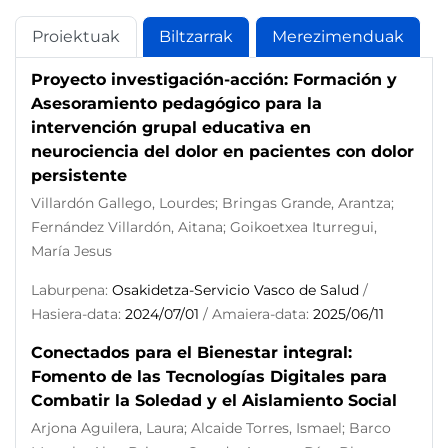
Proiektuak
Biltzarrak
Merezimenduak
Proyecto investigación-acción: Formación y
Asesoramiento pedagógico para la
intervención grupal educativa en
neurociencia del dolor en pacientes con dolor
persistente
Villardón Gallego, Lourdes; Bringas Grande, Arantza;
Fernández Villardón, Aitana; Goikoetxea Iturregui,
María Jesus
Laburpena:
Osakidetza-Servicio Vasco de Salud
/
Hasiera-data:
2024/07/01
/ Amaiera-data:
2025/06/11
Conectados para el Bienestar integral:
Fomento de las Tecnologías Digitales para
Combatir la Soledad y el Aislamiento Social
Arjona Aguilera, Laura; Alcaide Torres, Ismael; Barco