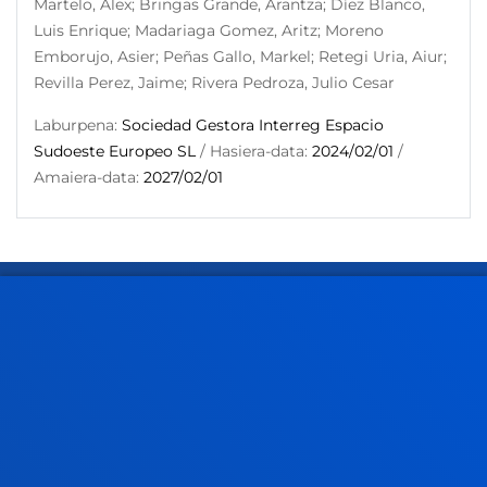
Martelo, Alex; Bringas Grande, Arantza; Díez Blanco,
Luis Enrique; Madariaga Gomez, Aritz; Moreno
Emborujo, Asier; Peñas Gallo, Markel; Retegi Uria, Aiur;
Revilla Perez, Jaime; Rivera Pedroza, Julio Cesar
Laburpena:
Sociedad Gestora Interreg Espacio
Sudoeste Europeo SL
/ Hasiera-data:
2024/02/01
/
Amaiera-data:
2027/02/01
FAKULTATEAK
INFORMAZIO PRAKTIKOA
ZER BERRI
GESTIOAK ETA TRAMITEAK