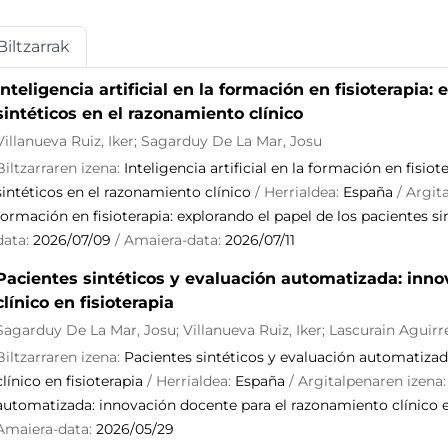
Biltzarrak
Inteligencia artificial en la formación en fisioterapia:
sintéticos en el razonamiento clínico
Villanueva Ruiz, Iker; Sagarduy De La Mar, Josu
Biltzarraren izena:
Inteligencia artificial en la formación en fisio
sintéticos en el razonamiento clínico
/ Herrialdea:
España
/ Argit
formación en fisioterapia: explorando el papel de los pacientes si
data:
2026/07/09
/ Amaiera-data:
2026/07/11
Pacientes sintéticos y evaluación automatizada: inn
clínico en fisioterapia
Sagarduy De La Mar, Josu; Villanueva Ruiz, Iker; Lascurain Aguirre
Biltzarraren izena:
Pacientes sintéticos y evaluación automatiza
clínico en fisioterapia
/ Herrialdea:
España
/ Argitalpenaren izena
automatizada: innovación docente para el razonamiento clínico en
Amaiera-data:
2026/05/29