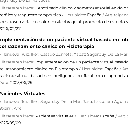
Sagarduy De La Mar, Josu
Biltzarraren izena:
Fenotipado clínico y somatosensorial en dolor
perfiles y respuesta terapéutica
/ Herrialdea:
España
/ Argitalpen
somatosensorial en dolor cervicobraquial: protocolo de estudio s
2026/02/27
Implementación de un paciente virtual basado en intel
del razonamiento clínico en Fisioterapia
Villanueva Ruiz, Iker; Casado Zumeta, Xabat; Sagarduy De La Mar, 
Biltzarraren izena:
Implementación de un paciente virtual basado e
del razonamiento clínico en Fisioterapia
/ Herrialdea:
España
/ Ar
paciente virtual basado en inteligencia artificial para el aprendiz
Data:
2025/06/25
Pacientes Virtuales
Villanueva Ruiz, Iker; Sagarduy De La Mar, Josu; Lascurain Aguir
Etxarri, Ane
Biltzarraren izena:
Pacientes Virtuales
/ Herrialdea:
España
/ Argi
2025/05/09