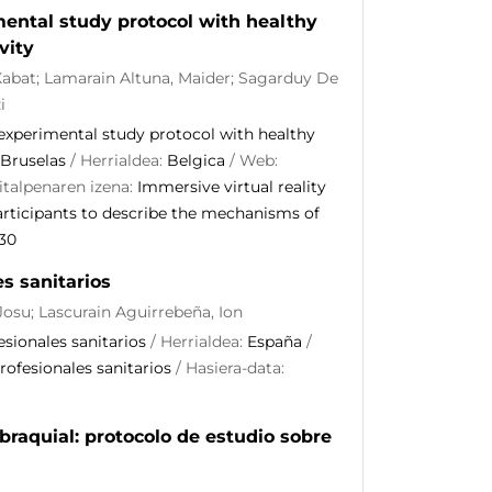
mental study protocol with healthy
vity
 Xabat; Lamarain Altuna, Maider; Sagarduy De
i
 experimental study protocol with healthy
Bruselas
/ Herrialdea:
Belgica
/ Web:
italpenaren izena:
Immersive virtual reality
articipants to describe the mechanisms of
30
es sanitarios
 Josu; Lascurain Aguirrebeña, Ion
esionales sanitarios
/ Herrialdea:
España
/
rofesionales sanitarios
/ Hasiera-data:
braquial: protocolo de estudio sobre