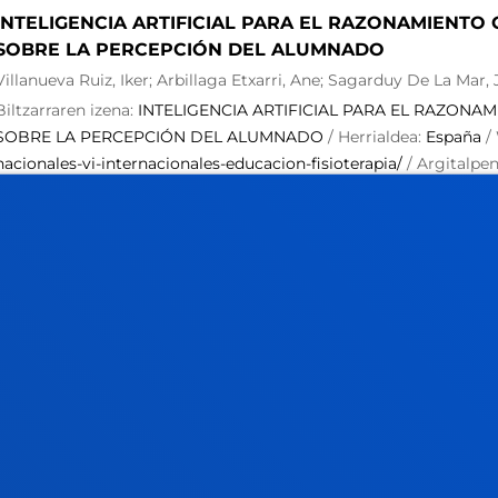
INTELIGENCIA ARTIFICIAL PARA EL RAZONAMIENTO
SOBRE LA PERCEPCIÓN DEL ALUMNADO
Villanueva Ruiz, Iker; Arbillaga Etxarri, Ane; Sagarduy De La Mar,
Biltzarraren izena:
INTELIGENCIA ARTIFICIAL PARA EL RAZONA
SOBRE LA PERCEPCIÓN DEL ALUMNADO
/ Herrialdea:
España
/
nacionales-vi-internacionales-educacion-fisioterapia/
/ Argitalpe
EL RAZONAMIENTO CLÍNICO: ESTUDIO OBSERVACIONAL SOB
Hasiera-data:
2025/03/27
/ Amaiera-data:
2025/03/28
ESCAPE ROOM PARA EL RAZONAMIENTO CLÍNICO: E
PERCEPCIÓN DEL ALUMNADO
Lamarain Altuna, Maider; Villanueva Ruiz, Iker; Casado Zumeta, 
Biltzarraren izena:
ESCAPE ROOM PARA EL RAZONAMIENTO CLÍ
PERCEPCIÓN DEL ALUMNADO
/ Herrialdea:
España
/ Web:
www.a
ESCAPE ROOM PARA EL RAZONAMIENTO CLÍNICO: ESTUDIO O
ALUMNADO
/ Hasiera-data:
2025/03/27
/ Amaiera-data:
2025/03/
Implementación de la metodología Escape Room en la
diagnóstico diferencial en fisioterapia.