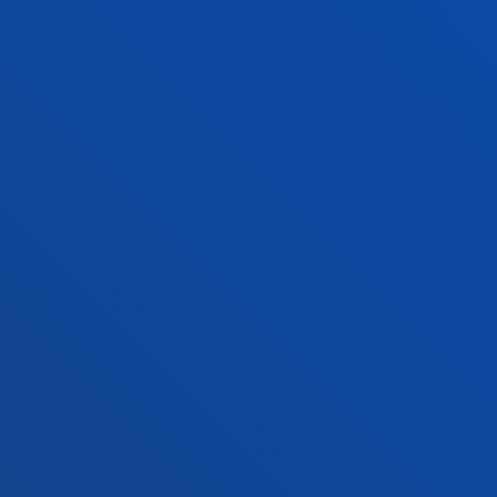
Zuzenbidea
Deust
Deusto Business School
Ikaste
Hezkuntza eta Kirola
Deust
Ingeniaritza
Uniber
Teologia
Argita
Bilboko campusa
Dono
Ezagutu campusa
Ez
+34 944 139 000
+3
Jarri gurekin harremanetan
Ja
Jarri gurekin
Iradokizunen