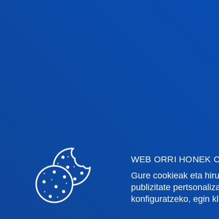
WEB ORRI HONEK C
Fakultateak
Info
Gure cookieak eta hiru
publizitate pertsonali
Osasun Zientziak
Egute
konfiguratzeko, egin k
Gizarte eta Giza Zientziak
Liburu