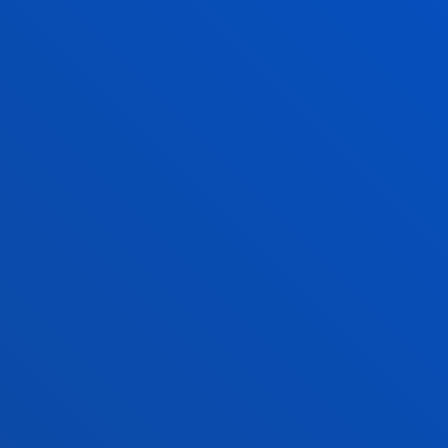
Doktoregoko onarpena
Baldintza ekonomikoak
Bekak eta laguntzak
Gestio akademikoak
Madrilgo egoitza
Ezagutu egoitza
+34 915 77 61 89
an
Jarri gurekin harremanetan