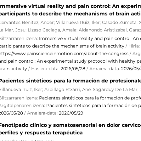
Immersive virtual reality and pain control: An experi
participants to describe the mechanisms of brain acti
Cervantes Benitez, Ander; Villanueva Ruiz, Iker; Casado Zumeta,
La Mar, Josu; Lizaso Ceciaga, Amaia; Aldanondo Aristizabal, Garaz
Biltzarraren izena:
Immersive virtual reality and pain control: An
participants to describe the mechanisms of brain activity
/ Hiria:
https://www.painscienceinmotion.com/about-the-congress
/ Arg
and pain control: An experimental study protocol with healthy p
brain activity
/ Hasiera-data:
2026/05/28
/ Amaiera-data:
2026/05/
Pacientes sintéticos para la formación de profesional
Villanueva Ruiz, Iker; Arbillaga Etxarri, Ane; Sagarduy De La Mar,
Biltzarraren izena:
Pacientes sintéticos para la formación de prof
Argitalpenaren izena:
Pacientes sintéticos para la formación de p
2026/05/28
/ Amaiera-data:
2026/05/29
Fenotipado clínico y somatosensorial en dolor cervico
perfiles y respuesta terapéutica