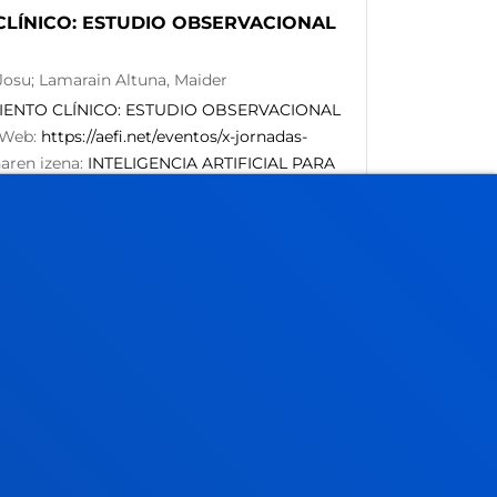
 CLÍNICO: ESTUDIO OBSERVACIONAL
 Josu; Lamarain Altuna, Maider
MIENTO CLÍNICO: ESTUDIO OBSERVACIONAL
 Web:
https://aefi.net/eventos/x-jornadas-
naren izena:
INTELIGENCIA ARTIFICIAL PARA
RE LA PERCEPCIÓN DEL ALUMNADO
/
STUDIO OBSERVACIONAL SOBRE LA
Xabat; Sagarduy De La Mar, Josu
NICO: ESTUDIO OBSERVACIONAL SOBRE LA
efi.net/eventos
/ Argitalpenaren izena:
BSERVACIONAL SOBRE LA PERCEPCIÓN DEL
28
 asignatura Razonamiento clínico y