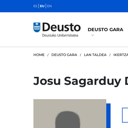
ES
EU
EN
DEUSTO GARA
HOME
DEUSTO GARA
LAN TALDEA
IKERTZ
Josu Sagarduy 