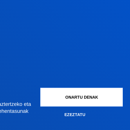
 Josu; Araolaza Arrieta, Maialen
m en la asignatura Razonamiento clínico y
:
/castellanoeuskera
/ Argitalpenaren izena:
a Razonamiento clínico y diagnóstico
ONARTU DENAK
Gestioak eta tramiteak
aztertzeko eta
lehentasunak
EZEZTATU
Graduko onarpena
Graduondoko onarpena