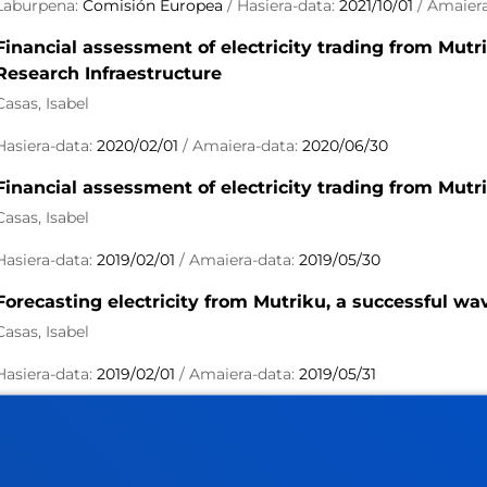
Laburpena:
Comisión Europea
/ Hasiera-data:
2021/10/01
/ Amaier
Financial assessment of electricity trading from Mutr
Research Infraestructure
Casas, Isabel
Hasiera-data:
2020/02/01
/ Amaiera-data:
2020/06/30
Financial assessment of electricity trading from Mut
Casas, Isabel
Hasiera-data:
2019/02/01
/ Amaiera-data:
2019/05/30
Forecasting electricity from Mutriku, a successful w
Casas, Isabel
Hasiera-data:
2019/02/01
/ Amaiera-data:
2019/05/31