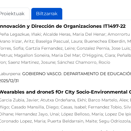
Proiektuak
Biltzarrak
Innovación y Dirección de Organizaciones IT1497-22
Peña Legazkue, Iñaki; Alcalde Heras, Maria Del Henar; Amorrort
Arano Irizar, Aritz; Baselga Pascual, Laura; Buenechea Elberdin, Ma
Torres, Sofía; Gartzia Fernandez, Leire; Gonzalez Pernia, Jose Lu
Petrus; Magallon Soneira, Maria Del Mar; O'Higgins, Ciara; Peñal
Jon; Saenz Martinez, Josune; Sánchez Chamorro, Rocío
Laburpena:
GOBIERNO VASCO. DEPARTAMENTO DE EDUCACIÓ
2025/12/31
Wearables and droneS fOr CIty Socio-Environmental
Garcia Zubia, Javier; Atutxa Ordeñana, Ekhi; Barco Martelo, Alex
Iñigo; Casado Mansilla, Diego; Casas, Isabel; Fernandez Tobio, Si
Oihane; Hernandez Jayo, Unai; López Belloso, María; Lopez De Ipi
Coronado Lopez, Maria; Puerta Beldarrain, Maite; Segu Odriozola