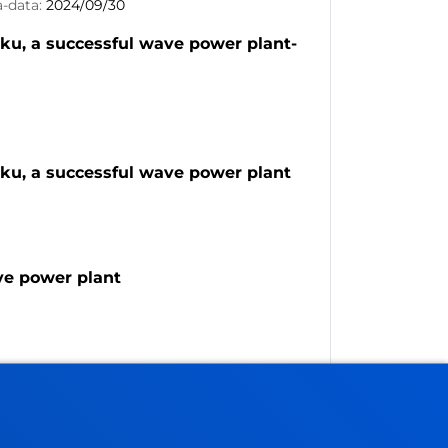
a-data:
2024/09/30
iku, a successful wave power plant-
riku, a successful wave power plant
ave power plant