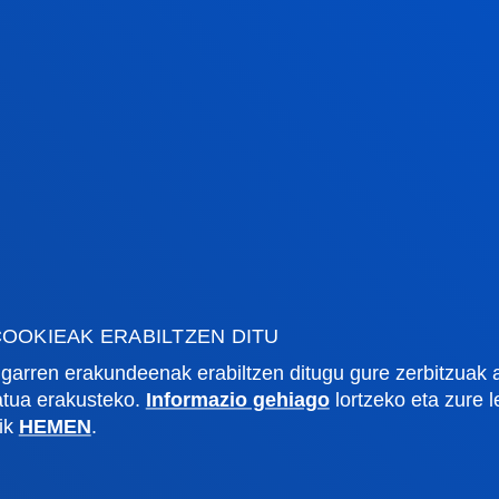
rmazio praktikoa
Zer berri
gi akademikoa
Deusto Agenda
tegia
Berriak
o Campus
Sare sozialak
txe Nagusia
Deusto Aldizkaria
o Alumni
Blogak
tsitateko artxiboa
Prentsa kabinetea
OOKIEAK ERABILTZEN DITU
lpenak
garren erakundeenak erabiltzen ditugu gure zerbitzuak 
zatua erakusteko.
Informazio gehiago
lortzeko eta zure 
lik
HEMEN
.
stiako campusa
Gasteizko egoitza