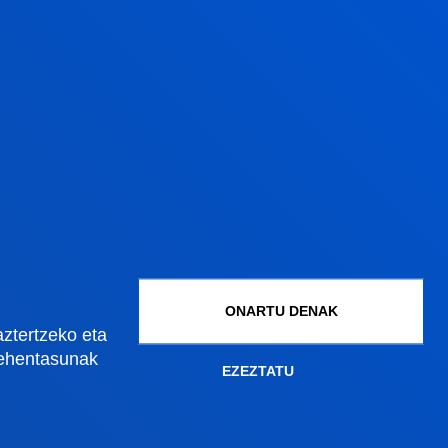
Gestioak eta tramiteak
Graduko onarpena
Graduondoko onarpena
Doktoregoko onarpena
Baldintza ekonomikoak
Bekak eta laguntzak
Gestio akademikoak
ONARTU DENAK
aztertzeko eta
lehentasunak
EZEZTATU
Madrilgo egoitza