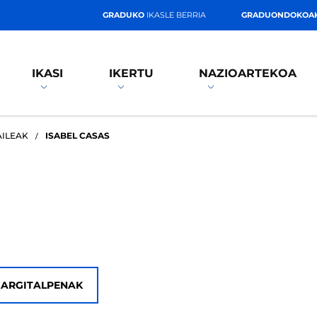
GRADUKO
IKASLE BERRIA
GRADUONDOKOA
IKASI
IKERTU
NAZIOARTEKOA
AILEAK
ISABEL CASAS
ARGITALPENAK