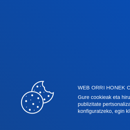
Fakultateak
Info
Osasun Zientziak
Egute
Gizarte eta Giza Zientziak
Liburu
Zuzenbidea
Deust
Deusto Business School
Ikaste
Hezkuntza eta Kirola
Deust
Ingeniaritza
Uniber
WEB ORRI HONEK C
Teologia
Argita
Gure cookieak eta hiru
publizitate pertsonali
konfiguratzeko, egin k
Bilboko campusa
Dono