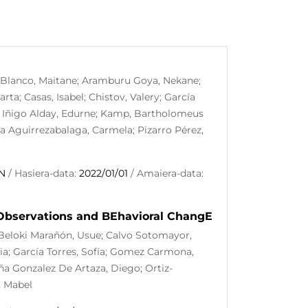
u Blanco, Maitane; Aramburu Goya, Nekane;
rta; Casas, Isabel; Chistov, Valery; García
is; Iñigo Alday, Edurne; Kamp, Bartholomeus
ba Aguirrezabalaga, Carmela; Pizarro Pérez,
N
/ Hasiera-data:
2022/01/01
/ Amaiera-data:
 Observations and BEhavioral ChangE
; Beloki Marañón, Usue; Calvo Sotomayor,
lvia; García Torres, Sofía; Gomez Carmona,
ña Gonzalez De Artaza, Diego; Ortiz-
, Mabel