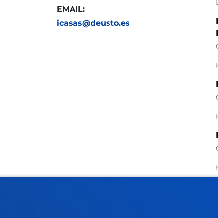
EMAIL:
icasas@deusto.es