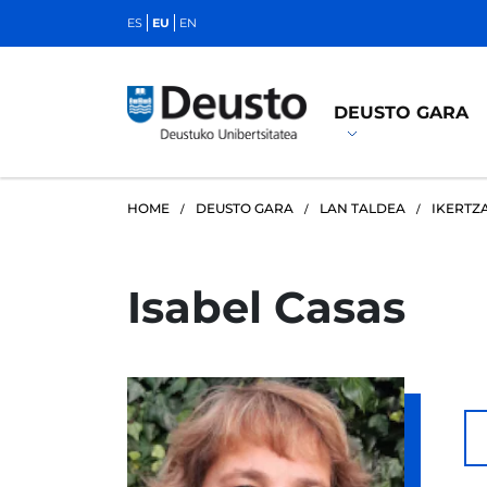
ES
EU
EN
DEUSTO GARA
HOME
DEUSTO GARA
LAN TALDEA
IKERTZ
Isabel Casas