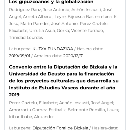
Los gipuzcoanos y la globalización
Rodriguez Ranz, Jose Antonio; Achón Insausti, José
Angel; Arrieta Alberdi, Leyre; Bijuesca Basterretxea, K.
Josu; Marín Paredes, José Antonio; Perez Gaztelu,
Elixabete; Urrutia Asua, Gorka; Vicente Torrado,
Trinidad Lourdes
Laburpena:
KUTXA FUNDAZIOA
/ Hasiera-data:
2019/09/01
/ Amaiera-data:
2020/12/31
Convenio entre la Diputación de Bizkaia y la
Universidad de Deusto para la financiación
de los proyectos culturales que desarrolla su
Instituto de Estudios Vascos durante el año
2019
Perez Gaztelu, Elixabete; Achón Insausti, José Angel;
Amorrortu Gomez, Estibaliz; Belmonte Romillo, Laura;
Iribar Ibabe, Alexander
Laburpena:
Diputación Foral de Bizkaia
/ Hasiera-data: