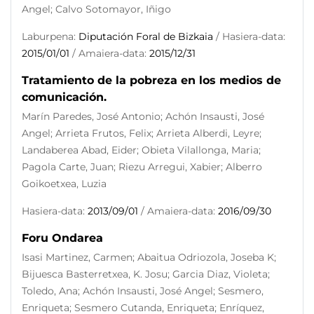
Angel; Calvo Sotomayor, Iñigo
Laburpena:
Diputación Foral de Bizkaia
/ Hasiera-data:
2015/01/01
/ Amaiera-data:
2015/12/31
Tratamiento de la pobreza en los medios de
comunicación.
Marín Paredes, José Antonio; Achón Insausti, José
Angel; Arrieta Frutos, Felix; Arrieta Alberdi, Leyre;
Landaberea Abad, Eider; Obieta Vilallonga, Maria;
Pagola Carte, Juan; Riezu Arregui, Xabier; Alberro
Goikoetxea, Luzia
Hasiera-data:
2013/09/01
/ Amaiera-data:
2016/09/30
Foru Ondarea
Isasi Martinez, Carmen; Abaitua Odriozola, Joseba K;
Bijuesca Basterretxea, K. Josu; Garcia Diaz, Violeta;
Toledo, Ana; Achón Insausti, José Angel; Sesmero,
Enriqueta; Sesmero Cutanda, Enriqueta; Enríquez,