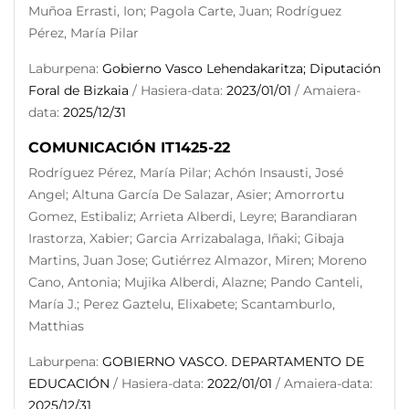
Muñoa Errasti, Ion; Pagola Carte, Juan; Rodríguez
Pérez, María Pilar
Laburpena:
Gobierno Vasco Lehendakaritza; Diputación
Foral de Bizkaia
/ Hasiera-data:
2023/01/01
/ Amaiera-
data:
2025/12/31
COMUNICACIÓN IT1425-22
Rodríguez Pérez, María Pilar; Achón Insausti, José
Angel; Altuna García De Salazar, Asier; Amorrortu
Gomez, Estibaliz; Arrieta Alberdi, Leyre; Barandiaran
Irastorza, Xabier; Garcia Arrizabalaga, Iñaki; Gibaja
Martins, Juan Jose; Gutiérrez Almazor, Miren; Moreno
Cano, Antonia; Mujika Alberdi, Alazne; Pando Canteli,
María J.; Perez Gaztelu, Elixabete; Scantamburlo,
Matthias
Laburpena:
GOBIERNO VASCO. DEPARTAMENTO DE
EDUCACIÓN
/ Hasiera-data:
2022/01/01
/ Amaiera-data:
2025/12/31