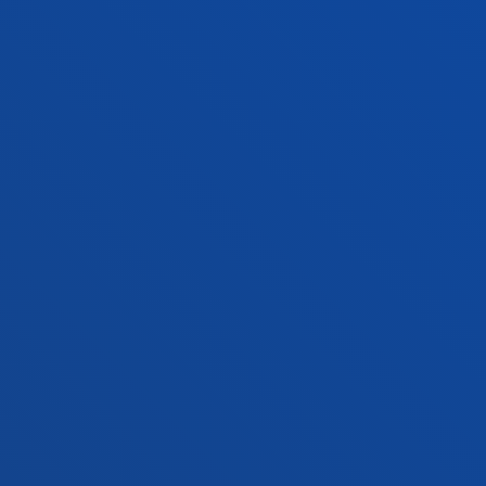
Jarri gurekin harremanetan
Madrilgo egoitza
Ezagutu egoitza
+34 915 77 61 89
Jarri gurekin harremanetan
Jarri gurekin harremanetan
Iradokizunen ontzia
Pribatutasun-politikak eta lege-oharra
Kanal etikoa
Mapa
© 2025 - Eskubide guztiak erreserbatuta