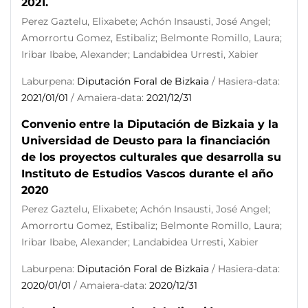
2021.
Perez Gaztelu, Elixabete; Achón Insausti, José Angel;
Amorrortu Gomez, Estibaliz; Belmonte Romillo, Laura;
Iribar Ibabe, Alexander; Landabidea Urresti, Xabier
Laburpena:
Diputación Foral de Bizkaia
/ Hasiera-data:
2021/01/01
/ Amaiera-data:
2021/12/31
Convenio entre la Diputación de Bizkaia y la
Universidad de Deusto para la financiación
de los proyectos culturales que desarrolla su
Instituto de Estudios Vascos durante el año
2020
Perez Gaztelu, Elixabete; Achón Insausti, José Angel;
Amorrortu Gomez, Estibaliz; Belmonte Romillo, Laura;
Iribar Ibabe, Alexander; Landabidea Urresti, Xabier
Laburpena:
Diputación Foral de Bizkaia
/ Hasiera-data:
2020/01/01
/ Amaiera-data:
2020/12/31