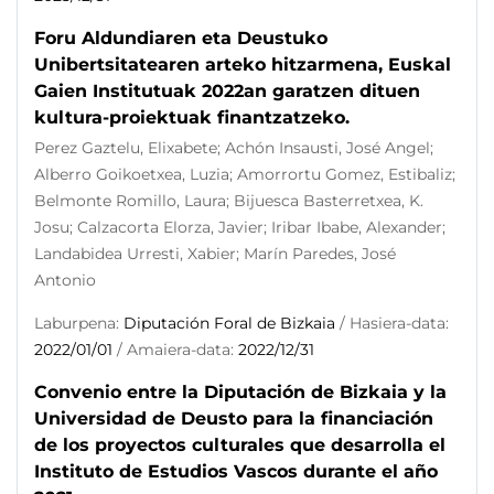
Foru Aldundiaren eta Deustuko
Unibertsitatearen arteko hitzarmena, Euskal
Gaien Institutuak 2022an garatzen dituen
kultura-proiektuak finantzatzeko.
Perez Gaztelu, Elixabete; Achón Insausti, José Angel;
Alberro Goikoetxea, Luzia; Amorrortu Gomez, Estibaliz;
Belmonte Romillo, Laura; Bijuesca Basterretxea, K.
Josu; Calzacorta Elorza, Javier; Iribar Ibabe, Alexander;
Landabidea Urresti, Xabier; Marín Paredes, José
Antonio
Laburpena:
Diputación Foral de Bizkaia
/ Hasiera-data:
2022/01/01
/ Amaiera-data:
2022/12/31
Convenio entre la Diputación de Bizkaia y la
Universidad de Deusto para la financiación
de los proyectos culturales que desarrolla el
Instituto de Estudios Vascos durante el año