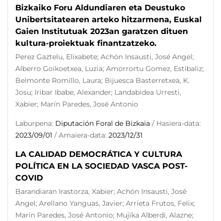
Bizkaiko Foru Aldundiaren eta Deustuko
Unibertsitatearen arteko hitzarmena, Euskal
Gaien Institutuak 2023an garatzen dituen
kultura-proiektuak finantzatzeko.
Perez Gaztelu, Elixabete; Achón Insausti, José Angel;
Alberro Goikoetxea, Luzia; Amorrortu Gomez, Estibaliz;
Belmonte Romillo, Laura; Bijuesca Basterretxea, K.
Josu; Iribar Ibabe, Alexander; Landabidea Urresti,
Xabier; Marín Paredes, José Antonio
Laburpena:
Diputación Foral de Bizkaia
/ Hasiera-data:
2023/09/01
/ Amaiera-data:
2023/12/31
LA CALIDAD DEMOCRÁTICA Y CULTURA
POLÍTICA EN LA SOCIEDAD VASCA POST-
COVID
Barandiaran Irastorza, Xabier; Achón Insausti, José
Angel; Arellano Yanguas, Javier; Arrieta Frutos, Felix;
Marín Paredes, José Antonio; Mujika Alberdi, Alazne;