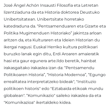
José Ángel Achón Insausti Filosofia eta Letretan
lizentziaduna da eta Historia doktorea Deustuko
Unibertsitatean. Unibertsitate horretako
katedraduna da. “Pentsamenduaren eta Gizarte eta
Politika Mugimenduen Historiako” jakintza arloan
aritzen da, eta Kulturaren eta Ideien Historian du
ikergai nagusi. Euskal Herriko kultura politikoari
buruzko lanak egin ditu, Erdi Aroaren amaieratik
hasi eta gaur egunera arte.Ildo beretik, hainbat
irakasgaitako irakaslea izan da: “Pentsamendu
Politikoaren Historia”, “Historia Modernoa”, “Egungo
errealitatea interpretatzeko bideak", "Instituzio
politikoen historis" edo "Eztabaida etikoak mundu
globalean". “Komunikazio" saileko irakaslea da eta
"Komunikazioa" ikertaldeko kidea.