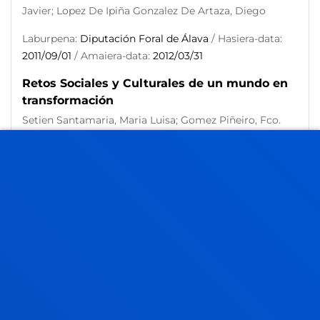
Javier; Lopez De Ipiña Gonzalez De Artaza, Diego
Laburpena:
Diputación Foral de Álava
/ Hasiera-data:
2011/09/01
/ Amaiera-data:
2012/03/31
Retos Sociales y Culturales de un mundo en
transformación
Setien Santamaria, Maria Luisa; Gomez Piñeiro, Fco.
Javier; Achón Insausti, José Angel; Alzua Sorzabal
Sorzabal, Aurkene
Data:
2008/09/01
Desarrollo de Valores en el plano
institucional
De La Cruz Ayuso, Cristina; Sasia Santos, Pedro Manuel;
Etxeberria Mauleon, Xabier; Bilbao Alberdi, Galo; Villa
Sanchez, Aurelio; Achón Insausti, José Angel
Laburpena:
Universidad de Deusto
/ Hasiera-data: