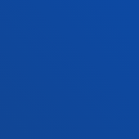
GESTIOAK ETA TRAMITEAK
Bilboko campusa
Ezagutu campusa
+34 944 139 000
Jarri gurekin harremanetan
Donostiako campusa
Ezagutu campusa
+34 943 326 600
Jarri gurekin harremanetan
Gasteizko egoitza
Ezagutu egoitza
+34 945 010 114