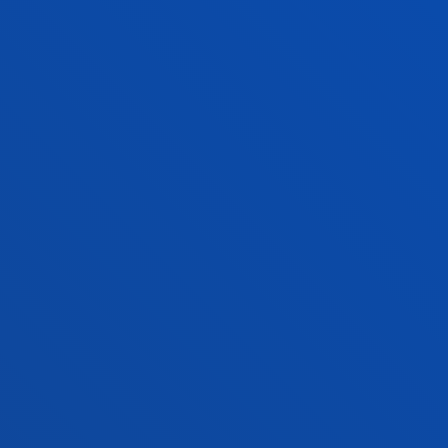
Historia de las Vías de Comunicación en
Gipuzkoa.
Barrena Osoro, Elena; Achón Insausti, José Angel;
Marín Paredes, José Antonio; Landaberea Abad, Eider;
Rodríguez Ranz, José Antonio; Mora Afán, Juan Carlos;
Zapirain Karrika, David
Laburpena:
Diputación Foral de Gipuzkoa
/ Hasiera-
data:
1988/01/01
/ Amaiera-data:
1993/12/01
FAKULTATEAK
INFORMAZIO PRAKTIKOA
ZER BERRI