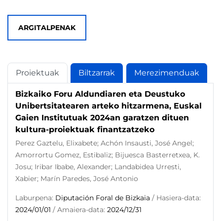
ARGITALPENAK
Proiektuak
Biltzarrak
Merezimenduak
Bizkaiko Foru Aldundiaren eta Deustuko
Unibertsitatearen arteko hitzarmena, Euskal
Gaien Institutuak 2024an garatzen dituen
kultura-proiektuak finantzatzeko
Perez Gaztelu, Elixabete; Achón Insausti, José Angel;
Amorrortu Gomez, Estibaliz; Bijuesca Basterretxea, K.
Josu; Iribar Ibabe, Alexander; Landabidea Urresti,
Xabier; Marín Paredes, José Antonio
Laburpena:
Diputación Foral de Bizkaia
/ Hasiera-data:
2024/01/01
/ Amaiera-data:
2024/12/31