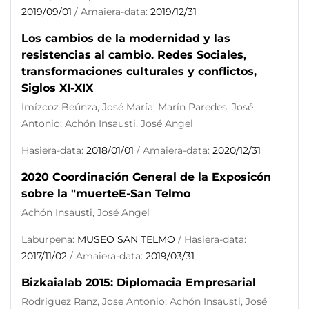
2019/09/01
/ Amaiera-data:
2019/12/31
Los cambios de la modernidad y las
resistencias al cambio. Redes Sociales,
transformaciones culturales y conflictos,
Siglos XI-XIX
Imízcoz Beúnza, José María; Marín Paredes, José
Antonio; Achón Insausti, José Angel
Hasiera-data:
2018/01/01
/ Amaiera-data:
2020/12/31
2020 Coordinación General de la Exposicón
sobre la "muerteE-San Telmo
Achón Insausti, José Angel
Laburpena:
MUSEO SAN TELMO
/ Hasiera-data:
2017/11/02
/ Amaiera-data:
2019/03/31
Bizkaialab 2015: Diplomacia Empresarial
Rodriguez Ranz, Jose Antonio; Achón Insausti, José