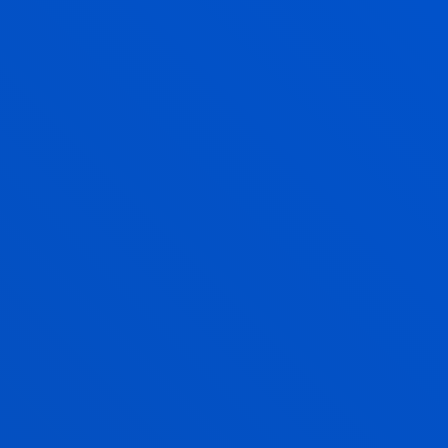
Aurkene; Santamaría, Francisco
Laburpena:
INASMET Tecnalia
/ Hasiera-data:
2004/09/01
/ Amaiera-data:
2005/06/30
Estudio sobre la Identidad y Flujos socio-
económicos de la Eurociudad Vasca.
Achón Insausti, José Angel; Alzua Sorzabal Sorzabal,
Aurkene; Peña Legazkue, Iñaki; Mendizabal Elias,
Markel; Guereño Omil, Basagaitz
Laburpena:
Diputación Foral de Gipuzkoa
/ Hasiera-
data:
2004/09/01
/ Amaiera-data:
2007/09/30
ARACNÉ. Tecnologías de la Comunicación en
el ámbito de las Humanidades
Alzua Sorzabal Sorzabal, Aurkene; Carreras Monfort,
César; Arretxea Sanz, Larraitz; Abad Galzacorta, Marina;
Gil Fuentetaja, Ion
Laburpena:
Ministerio de España; Universitat Oberta de