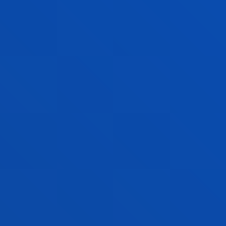
Sorzabal Sorzabal, Aurkene
Laburpena:
Comisión Europea
/ Hasiera-data:
2002/08/01
/ Amaiera-data:
2003/12/31
Evaluación económica de los espacios
naturales singulares de Gipuzkoa. Parque
Natural Peñas de Aia.
Abad Galzacorta, Marina; Alzua Sorzabal Sorzabal,
Aurkene
Laburpena:
Diputación Foral de Gipuzkoa
/ Hasiera-
data:
2002/08/01
/ Amaiera-data:
2003/08/31
Evaluación económica de los espacios
naturales singulares de Gipuzkoa. Parque
Natural de Peñas de Aia. UD-CDS-Aia 02-03
Alzua Sorzábal, Aurkene; Alzua Sorzabal Sorzabal,
Aurkene