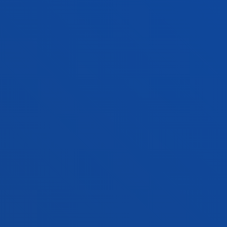
Alzua Sorzábal, Aurkene; Alzua Sorzabal Sorzabal,
Aurkene
Laburpena:
Gobierno Vasco
/ Hasiera-data:
2000/01/01
/
Amaiera-data:
2026/08/08
Artnouveau on the transition to the digital
era of arts and culture: final report. Released
to CEC 18-09-2003: IST - 2001-37863
Alzua Sorzábal, Aurkene; Alzua Sorzabal Sorzabal,
Aurkene
Laburpena:
Comisión Europea
/ Hasiera-data:
2000/01/01
/ Amaiera-data:
2004/03/10
Artnouveau on the transition to the digital
era of arts and culture: State of the Arts.
Released to CEC 18-09-2003: IST - 2001-37863
Alzua Sorzábal, Aurkene; Alzua Sorzabal Sorzabal,