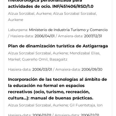
meteorológica personalizada para
actividades de ocio. INF/451406/RSD/1.0
Alzua Sorzábal, Aurkene; Alzua Sorzabal Sorzabal,
Aurkene
Laburpena:
Ministerio de Industria Turismo y Comercio
/ Hasiera-data:
2006/04/01
/ Amaiera-data:
2007/12/31
Plan de dinamización turística de Astigarraga
Alzua Sorzabal Sorzabal, Aurkene; Mendizabal Elias,
Markel; Guereño Omil, Basagaitz
Hasiera-data:
2006/03/01
/ Amaiera-data:
2006/09/30
Incorporación de las tecnologías al ámbito de
la educación no formal en espacios
recreativos (ocio, turismo, recreación,
cultura...): manual de buenas prácticas.
Alzua Sorzabal Sorzabal, Aurkene; Gil Fuentetaja, Ion
Hasiera-data:
2006/01/01
/ Amaiera-data:
2006/12/31