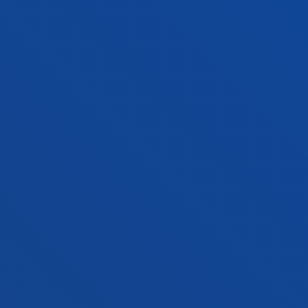
Aurkene
Laburpena:
Comisión Europea
/ Hasiera-data:
2000/01/01
/ Amaiera-data:
2003/09/18
Artnouveau on the transition to the digital
era of arts and culture
Alzua Sorzábal, Aurkene; Alzua Sorzabal Sorzabal,
Aurkene
Laburpena:
Comisión Europea
/ Hasiera-data:
2000/01/01
/ Amaiera-data:
2003/10/15
TOUREXP
Alzua Sorzábal, Aurkene; Alzua Sorzabal Sorzabal,
Aurkene
Laburpena:
Gobierno Vasco
/ Hasiera-data:
2000/01/01
/
Amaiera-data:
2026/08/08
tourSPHERES,Incidencia de las esferas