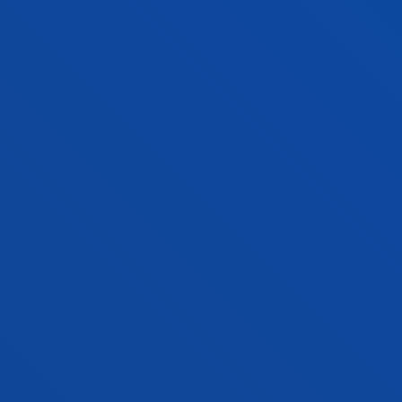
Amaiera-data:
2026/08/08
ERNEST: European Research Network on
Sustainable Tourism
Alzua Sorzábal, Aurkene; Alzua Sorzabal Sorzabal,
Aurkene
Hasiera-data:
2000/01/01
/ Amaiera-data:
2026/08/08
imFUTOURnet:Sistemas inteligentes de
Gestión Turística y Servicios Avanzados en la
Movilidad IE08-233
Alzua Sorzábal, Aurkene; Alzua Sorzabal Sorzabal,
Aurkene
Laburpena:
Gobierno Vasco
/ Hasiera-data:
2000/01/01
/
Amaiera-data:
2026/08/08
tourisTEK: Tourism in Open Mobile
Netoworks y nuevos métodos de medición
de flujos turísticos IE09_259