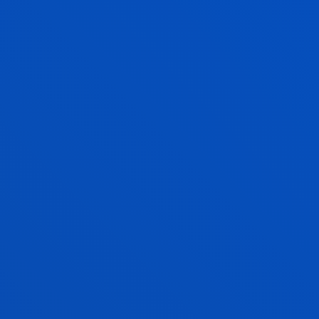
Laburpena:
Cicerone Entornos Interactivos, S.L.;
Ministerio de Ciencia e Innovación; Asociación
Vicomtech
/ Hasiera-data:
2004/04/01
/ Amaiera-data:
2006/12/31
AMICO: Asistentes móviles interactivos para
la valorización de contenidos digitales
Iriondo, Tomás; Alzua Sorzábal, Aurkene; Alzua Sorzabal
Sorzabal, Aurkene
Laburpena:
Ministerio de Industria Turismo y Comercio
/ Hasiera-data:
2004/03/01
/ Amaiera-data:
2005/12/31
AMICO. Asistentes móviles interactivos para
la valorización de contenidos digitales.
Alzua Sorzabal Sorzabal, Aurkene; Iriondo, Tomás; Abad
Galzacorta, Marina; Gil Fuentetaja, Ion; Arretxea Sanz,
Larraitz