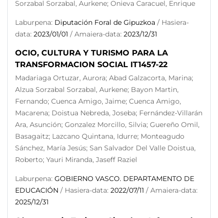
Sorzabal Sorzabal, Aurkene; Onieva Caracuel, Enrique
Laburpena:
Diputación Foral de Gipuzkoa
/ Hasiera-
data:
2023/01/01
/ Amaiera-data:
2023/12/31
OCIO, CULTURA Y TURISMO PARA LA
TRANSFORMACION SOCIAL IT1457-22
Madariaga Ortuzar, Aurora; Abad Galzacorta, Marina;
Alzua Sorzabal Sorzabal, Aurkene; Bayon Martin,
Fernando; Cuenca Amigo, Jaime; Cuenca Amigo,
Macarena; Doistua Nebreda, Joseba; Fernández-Villarán
Ara, Asunción; Gonzalez Morcillo, Silvia; Guereño Omil,
Basagaitz; Lazcano Quintana, Idurre; Monteagudo
Sánchez, María Jesús; San Salvador Del Valle Doistua,
Roberto; Yauri Miranda, Jaseff Raziel
Laburpena:
GOBIERNO VASCO. DEPARTAMENTO DE
EDUCACIÓN
/ Hasiera-data:
2022/07/11
/ Amaiera-data:
2025/12/31