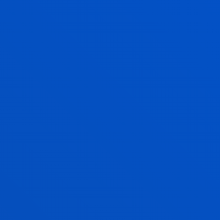
Catalunya
/ Hasiera-data:
2004/07/01
/ Amaiera-data:
2007/06/30
ARACNÉ. HUM2004-05067-C02-02/HIST
Alzua Sorzábal, Aurkene; Alzua Sorzabal Sorzabal,
Aurkene
Laburpena:
MINISTERIO DE EDUCACION Y CIENCIA
/
Hasiera-data:
2004/07/01
/ Amaiera-data:
2007/06/30
Medición de la Identidad y flujos
Socioeconómicos de la Eurociudad Vasca:
movilidad empresarial y consumo de ocio
Alzua Sorzábal, Aurkene; Alzua Sorzabal Sorzabal,
Aurkene
Laburpena:
Diputación Foral de Gipuzkoa
/ Hasiera-
data:
2004/07/01
/ Amaiera-data:
2006/07/01
PRISMA: Visión aumentada para aplicaciones