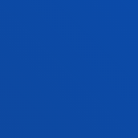
Laburpena:
DIPUTACION FORAL DE GUIPUZCOA
/
Hasiera-data:
2002/08/01
/ Amaiera-data:
2003/08/01
Aplicación de las tecnologías de la realidad
virtual y aumentada a la difusión del
patrimonio
Achón Insausti, José Angel; Alzua Sorzabal Sorzabal,
Aurkene; Flórez, Julián; Linaza, Maria Teresa; Arretxea
Sanz, Larraitz
Hasiera-data:
2002/07/01
/ Amaiera-data:
2003/05/31
Aplicación de las Tecnologías de la realidad
virtual y aumentada a la difusión del
patrimonio.FIT-150500-2003-514
Flórez, Julián; Alzua Sorzábal, Aurkene; Alzua Sorzabal
Sorzabal, Aurkene
Hasiera-data:
2002/07/01
/ Amaiera-data:
2003/06/01