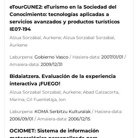
eTourGUNE2: eTurismo en la Sociedad del
Conocimiento: tecnologías aplicadas a
servicios avanzados y productos turísticos
IE07-194
Alzua Sorzábal, Aurkene; Alzua Sorzabal Sorzabal,
Aurkene
Laburpena:
Gobierno Vasco
/ Hasiera-data:
2007/01/01
/
Amaiera-data:
2009/12/31
Bidaiatzera. Evaluación de la experiencia
interactiva ¡FUEGO!
Alzua Sorzabal Sorzabal, Aurkene; Abad Galzacorta,
Marina; Gil Fuentetaja, Ion
Laburpena:
KOMA Serbitzu Kulturalak
/ Hasiera-data:
2006/09/01
/ Amaiera-data:
2006/12/15
OCIOMET: Sistema de información