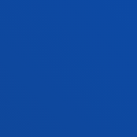
Interact Programme: INTERFORM PROJECT
Alzua Sorzábal, Aurkene; Alzua Sorzabal Sorzabal,
Aurkene
Hasiera-data:
2000/01/01
/ Amaiera-data:
2026/08/08
knowTour:Hacia una industria de los viajes y
el turismo basada en el conocimiento IE11-305
Alzua Sorzábal, Aurkene; Alzua Sorzabal Sorzabal,
Aurkene
Laburpena:
Gobierno Vasco
/ Hasiera-data:
2000/01/01
/
Amaiera-data:
2026/08/08
SmaTour: El turismo en destinos inteligentes
IE12-343
Alzua Sorzábal, Aurkene; Alzua Sorzabal Sorzabal,
Aurkene
Laburpena:
Gobierno Vasco
/ Hasiera-data:
2000/01/01
/