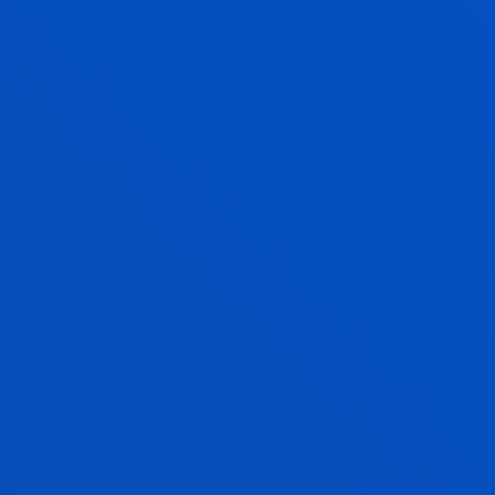
de turismo cultural. IG-2005/00038
Alzua Sorzabal Sorzabal, Aurkene; Torres, José Ignacio
Hasiera-data:
2004/06/01
/ Amaiera-data:
2005/12/31
PRISMA. Visión aumentada para aplicaciones
de turismo cultural.
Alzua Sorzabal Sorzabal, Aurkene; Arretxea Sanz,
Larraitz; Torres, José Ignacio; Abad Galzacorta, Marina;
Gil Fuentetaja, Ion
Laburpena:
Asociación Vicomtech; The Movie Virtual ;
Ereiten Serbitzu Kulturalak, S.L.; EREITEN Kultur
Zerbitzuak
/ Hasiera-data:
2004/06/01
/ Amaiera-data:
2005/12/31
eTravelPad. Servicios turísticos móviles
basados en la localización del usuario.
Alzua Sorzabal Sorzabal, Aurkene; Abad Galzacorta,
Marina; Labandibar, Mikel; Linaza, Maria Teresa