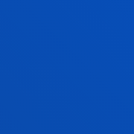
Laburpena:
Asociación Vicomtech; Kubo Kutxa Kursaal;
Ministerio de Ciencia e Innovación; Gaia (Asoc. De
Industrias De Las Tec. Electrónicas Y De La
Información Del País Vasco)
/ Hasiera-data:
2004/01/01
/
Amaiera-data:
2005/12/31
eTravelPAD Servicios turísticos móviles
basados en la localización del usuario
Labandibar, Mikel; Alzua Sorzábal, Aurkene; Alzua
Sorzabal Sorzabal, Aurkene
Hasiera-data:
2004/01/01
/ Amaiera-data:
2005/12/31
Plan de Patrimonio Cultural de Donsotia -
San Sebastián
Alzua Sorzábal, Aurkene; Alzua Sorzabal Sorzabal,
Aurkene
Hasiera-data:
2003/10/01
/ Amaiera-data:
2004/02/01