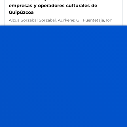
empresas y operadores culturales de
Guipúzcoa
Alzua Sorzabal Sorzabal, Aurkene; Gil Fuentetaja, Ion
Laburpena:
Diputación Foral de Gipuzkoa
/ Hasiera-
data:
2004/09/01
/ Amaiera-data:
2005/12/31
Análisis del uso de las nuevas tecnologías de
información de la comunicación en empresas
operadores culturales en Gipuzkoa
Alzua Sorzábal, Aurkene; Alzua Sorzabal Sorzabal,
Aurkene
Laburpena:
DIPUTACION FORAL DE GUIPUZCOA
/
Hasiera-data:
2004/09/01
/ Amaiera-data:
2005/09/01
Diagnóstico de la Innovación en Turismo en
la C.A. de Euskadi
Abad Galzacorta, Marina; Alzua Sorzabal Sorzabal,