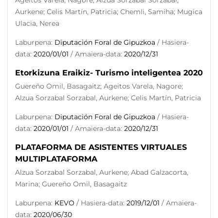
Ageitos Varela, Nagore; Alzua Sorzabal Sorzabal,
Aurkene; Celis Martín, Patricia; Chemli, Samiha; Mugica
Ulacia, Nerea
Laburpena:
Diputación Foral de Gipuzkoa
/ Hasiera-
data:
2020/01/01
/ Amaiera-data:
2020/12/31
Etorkizuna Eraikiz- Turismo inteligentea 2020
Guereño Omil, Basagaitz; Ageitos Varela, Nagore;
Alzua Sorzabal Sorzabal, Aurkene; Celis Martín, Patricia
Laburpena:
Diputación Foral de Gipuzkoa
/ Hasiera-
data:
2020/01/01
/ Amaiera-data:
2020/12/31
PLATAFORMA DE ASISTENTES VIRTUALES
MULTIPLATAFORMA
Alzua Sorzabal Sorzabal, Aurkene; Abad Galzacorta,
Marina; Guereño Omil, Basagaitz
Laburpena:
KEVO
/ Hasiera-data:
2019/12/01
/ Amaiera-
data:
2020/06/30