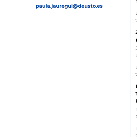
paula.jauregui@deusto.es