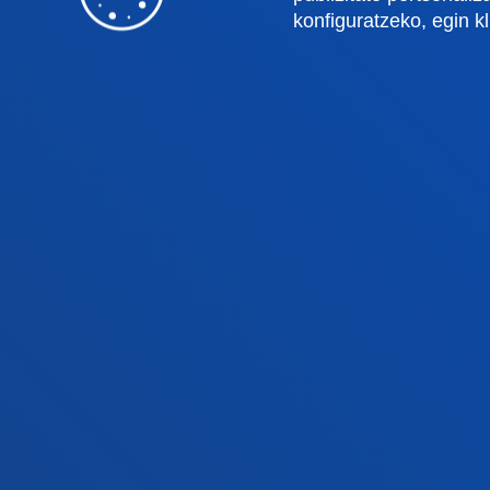
Deusto Business School
Ikaste
konfiguratzeko, egin k
Hezkuntza eta Kirola
Deust
Ingeniaritza
Uniber
Teologia
Argita
Bilboko campusa
Dono
Ezagutu campusa
Ez
+34 944 139 000
+3
Jarri gurekin harremanetan
Ja
Jarri gurekin
Iradokizunen
harremanetan
ontzia
© 2025 - Eskubide guztiak erreserba