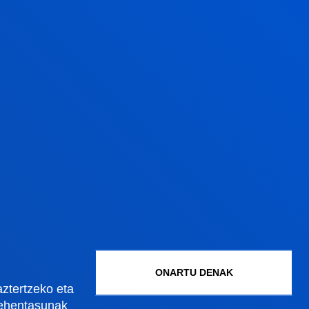
ores con problemas de adicción al
bler
a-data:
2018/12/31
Gestioak eta tramiteak
Graduko onarpena
Graduondoko onarpena
ONARTU DENAK
aztertzeko eta
Doktoregoko onarpena
lehentasunak