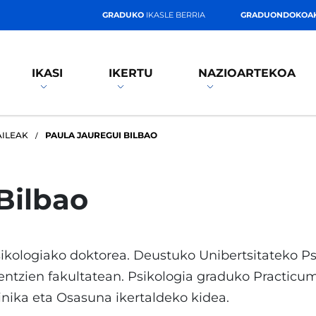
GRADUKO
IKASLE BERRIA
GRADUONDOKOA
IKASI
IKERTU
NAZIOARTEKOA
AILEAK
PAULA JAUREGUI BILBAO
Bilbao
ikologiako doktorea. Deustuko Unibertsitateko Ps
entzien fakultatean. Psikologia graduko Practicum
inika eta Osasuna ikertaldeko kidea.