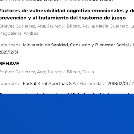
Factores de vulnerabilidad cognitivo-emocionales y d
prevención y al tratamiento del trastorno de juego
Estévez Gutiérrez, Ana; Jauregui Bilbao, Paula; Macía Guerrero,
Magdalena, Andrea
Laburpena:
Ministerio de Sanidad, Consumo y Bienestar Social
/ 
2021/12/31
BEHAVE
Estévez Gutiérrez, Ana; Jauregui Bilbao, Paula
Laburpena:
Euskal Kirol Aportuak S.A
/ Hasiera-data:
2018/12/01
/ 
Componentes de la vulnerabilidad psicológica asociad
adolescentes
Estévez Gutiérrez, Ana; Jauregui Bilbao, Paula; Martin Perez, Cris
Laburpena:
Teleapostuak promotora de juegos y apuestas SA
/ H
2020/07/31