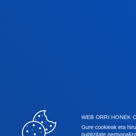
Fakultateak
Info
Osasun Zientziak
Egute
WEB ORRI HONEK C
Gizarte eta Giza Zientziak
Liburu
Gure cookieak eta hiru
Zuzenbidea
Deust
publizitate pertsonali