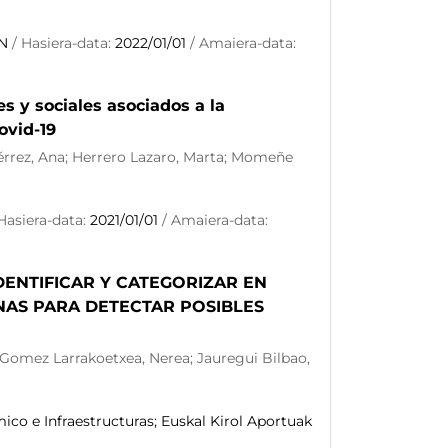
N
/ Hasiera-data:
2022/01/01
/ Amaiera-data:
es y sociales asociados a la
ovid-19
iérrez, Ana; Herrero Lazaro, Marta; Momeñe
Hasiera-data:
2021/01/01
/ Amaiera-data:
DENTIFICAR Y CATEGORIZAR EN
NAS PARA DETECTAR POSIBLES
; Gomez Larrakoetxea, Nerea; Jauregui Bilbao,
o e Infraestructuras; Euskal Kirol Aportuak