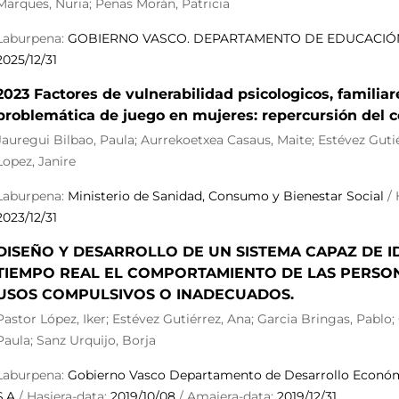
Marques, Nuria; Penas Morán, Patricia
Laburpena:
GOBIERNO VASCO. DEPARTAMENTO DE EDUCACIÓ
2025/12/31
2023 Factores de vulnerabilidad psicologicos, familiar
problemática de juego en mujeres: repercursión del c
Jauregui Bilbao, Paula; Aurrekoetxea Casaus, Maite; Estévez Gut
Lopez, Janire
Laburpena:
Ministerio de Sanidad, Consumo y Bienestar Social
/ 
2023/12/31
DISEÑO Y DESARROLLO DE UN SISTEMA CAPAZ DE I
TIEMPO REAL EL COMPORTAMIENTO DE LAS PERSO
USOS COMPULSIVOS O INADECUADOS.
Pastor López, Iker; Estévez Gutiérrez, Ana; Garcia Bringas, Pablo
Paula; Sanz Urquijo, Borja
Laburpena:
Gobierno Vasco Departamento de Desarrollo Económic
S.A
/ Hasiera-data:
2019/10/08
/ Amaiera-data:
2019/12/31