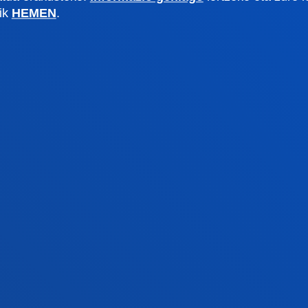
txe Nagusia
Deusto Aldizkaria
lik
HEMEN
.
o Alumni
Blogak
tsitateko artxiboa
Prentsa kabinetea
lpenak
stiako campusa
Gasteizko egoitza
agutu campusa
Ezagutu egoitza
4 943 326 600
+34 945 010 114
rri gurekin harremanetan
Jarri gurekin harremanet
Pribatutasun-politikak eta lege-
Kanal
Mapa
oharra
etikoa
tuta