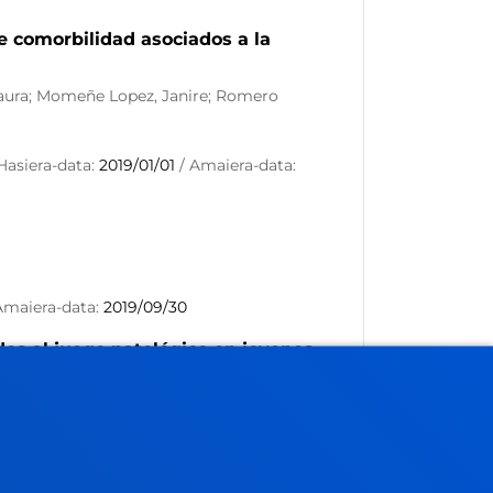
e comorbilidad asociados a la
 Laura; Momeñe Lopez, Janire; Romero
Hasiera-data:
2019/01/01
/ Amaiera-data:
Amaiera-data:
2019/09/30
os al juego patológico en jovenes
tina
asiera-data:
2018/12/01
/ Amaiera-data: