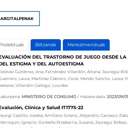
ARGITALPENAK
Proiektuak
Biltzarrak
Merezimenduak
EVALUACIÓN DEL TRASTORNO DE JUEGO DESDE LA 
DEL ESTIGMA Y DEL AUTOESTIGMA
Estévez Gutiérrez, Ana; Fernández Villardón, Aitana; Jauregui Bi
Guerrero, Laura; Martínez Cabrero, Coral; Mendo Sancho, Laura;
Nekane; Villardón Gallego, Lourdes
Laburpena:
MINISTERIO DE CONSUMO
/ Hasiera-data:
2023/09/0
Evalución, Clínica y Salud IT1775-22
Iraurgi Castillo, Ioseba; Amillano Solano, Alejandro; Carrasco Zab
Marroquin, Ignacio; Gorbeña Etxebarria, Susana; Jauregui Bilbao, 