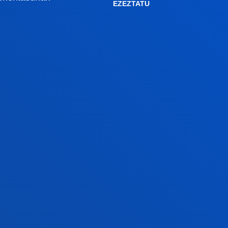
Baldintza ekonomikoak
EZEZTATU
Bekak eta laguntzak
Gestio akademikoak
Madrilgo egoitza
Ezagutu egoitza
+34 915 77 61 89
an
Jarri gurekin harremanetan