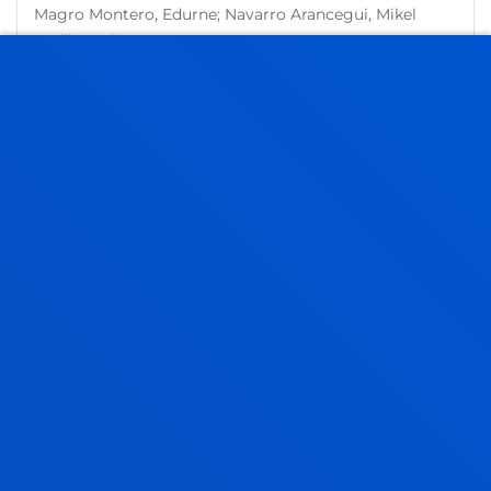
Magro Montero, Edurne; Navarro Arancegui, Mikel
Endika; Wilson, James
Laburpena:
Diputación Foral de Gipuzkoa
/ Hasiera-
data:
2016/01/01
/ Amaiera-data:
2017/12/31
2018 BIZKAIA OREKAN
Wilson, James; Alcalde Heras, Maria Del Henar;
Aranguren Querejeta, Maria Jose; Arrona Etxaniz,
Ainhoa; Azpiazu Anduaga, Amaia; Barrio Barañano,
Aitziber; Briggs, Megan; Egaña Uranga, Idoia; Elola
Ceberio, Aitziber; Estensoro Garcia, Miren; Franco
Rodriguez, Susana; Gil De San Vicente Izaga, Ibon;
Konstantynova, Anastasiia; Konstantynova, Anastasiia;
Larrabeiti Araukua, Lorea; Larrea Aranguren, Miren;
Magro Montero, Edurne; Navarro Arancegui, Mikel
Endika; Oleaga Paramo, Mercedes; Patus Echezarreta,
Elsa; Reizabal Arregui, Maite; Ruiz De Apodaca Sobron,
Inigo; Vallverdu Verge, Carme; Vazquez Salazar, Raquel