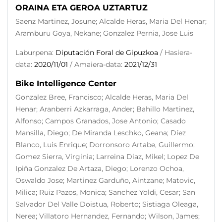
ORAINA ETA GEROA UZTARTUZ
Saenz Martinez, Josune; Alcalde Heras, Maria Del Henar;
Aramburu Goya, Nekane; Gonzalez Pernia, Jose Luis
Laburpena:
Diputación Foral de Gipuzkoa
/ Hasiera-
data:
2020/11/01
/ Amaiera-data:
2021/12/31
Bike Intelligence Center
Gonzalez Bree, Francisco; Alcalde Heras, Maria Del
Henar; Aranberri Azkarraga, Ander; Bahillo Martinez,
Alfonso; Campos Granados, Jose Antonio; Casado
Mansilla, Diego; De Miranda Leschko, Geana; Díez
Blanco, Luis Enrique; Dorronsoro Artabe, Guillermo;
Gomez Sierra, Virginia; Larreina Diaz, Mikel; Lopez De
Ipiña Gonzalez De Artaza, Diego; Lorenzo Ochoa,
Oswaldo Jose; Martinez Garduño, Aintzane; Matovic,
Milica; Ruiz Pazos, Monica; Sanchez Yoldi, Cesar; San
Salvador Del Valle Doistua, Roberto; Sistiaga Oleaga,
Nerea; Villatoro Hernandez, Fernando; Wilson, James;