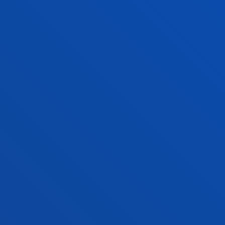
Amaia; Briggs, Megan; Canto Farachala, Martha
Patricia; Egaña Uranga, Idoia; Elola Ceberio, Aitziber;
Estensoro Garcia, Miren; Franco Rodriguez, Susana; Gil
De San Vicente Izaga, Ibon; Kamp, Bartholomeus
Petrus; Larrabeiti Araukua, Lorea; Larrea Aranguren,
Miren; Magro Montero, Edurne; Murciego Alonso, Asier;
Navarro Arancegui, Mikel Endika; Vallverdu Verge,
Carme; Vazquez Salazar, Raquel
Laburpena:
Diputación Foral de Bizkaia
/ Hasiera-data:
2015/01/01
/ Amaiera-data:
2015/12/31
FAKULTATEAK
INFORMAZIO PRAKTIKOA