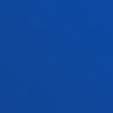
ZER BERRI
GESTIOAK ETA TRAMITEAK
Bilboko campusa
Ezagutu campusa
+34 944 139 000
Jarri gurekin harremanetan
Donostiako campusa
Ezagutu campusa
+34 943 326 600
Jarri gurekin harremanetan
Gasteizko egoitza
Ezagutu egoitza