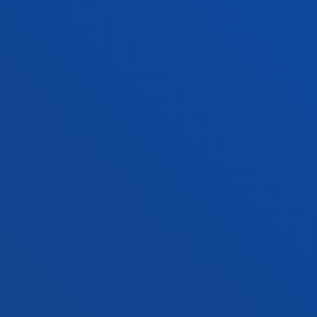
+34 945 010 114
Jarri gurekin harremanetan
Madrilgo egoitza
Ezagutu egoitza
+34 915 77 61 89
Jarri gurekin harremanetan
Jarri gurekin harremanetan
Iradokizunen ontzia
Pribatutasun-politikak eta lege-oharra
Kanal etikoa
Mapa