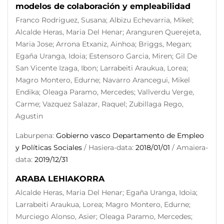
modelos de colaboración y empleabilidad
Franco Rodriguez, Susana; Albizu Echevarria, Mikel;
Alcalde Heras, Maria Del Henar; Aranguren Querejeta,
Maria Jose; Arrona Etxaniz, Ainhoa; Briggs, Megan;
Egaña Uranga, Idoia; Estensoro Garcia, Miren; Gil De
San Vicente Izaga, Ibon; Larrabeiti Araukua, Lorea;
Magro Montero, Edurne; Navarro Arancegui, Mikel
Endika; Oleaga Paramo, Mercedes; Vallverdu Verge,
Carme; Vazquez Salazar, Raquel; Zubillaga Rego,
Agustin
Laburpena:
Gobierno vasco Departamento de Empleo
y Políticas Sociales
/ Hasiera-data:
2018/01/01
/ Amaiera-
data:
2019/12/31
ARABA LEHIAKORRA
Alcalde Heras, Maria Del Henar; Egaña Uranga, Idoia;
Larrabeiti Araukua, Lorea; Magro Montero, Edurne;
Murciego Alonso, Asier; Oleaga Paramo, Mercedes;