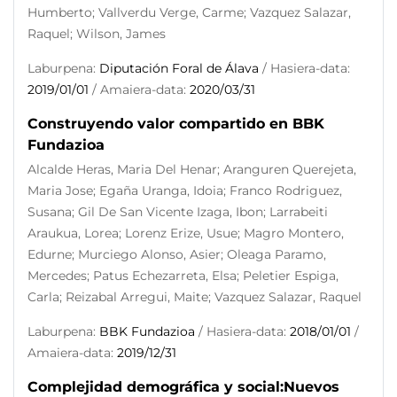
Humberto; Vallverdu Verge, Carme; Vazquez Salazar,
Raquel; Wilson, James
Laburpena:
Diputación Foral de Álava
/ Hasiera-data:
2019/01/01
/ Amaiera-data:
2020/03/31
Construyendo valor compartido en BBK
Fundazioa
Alcalde Heras, Maria Del Henar; Aranguren Querejeta,
Maria Jose; Egaña Uranga, Idoia; Franco Rodriguez,
Susana; Gil De San Vicente Izaga, Ibon; Larrabeiti
Araukua, Lorea; Lorenz Erize, Usue; Magro Montero,
Edurne; Murciego Alonso, Asier; Oleaga Paramo,
Mercedes; Patus Echezarreta, Elsa; Peletier Espiga,
Carla; Reizabal Arregui, Maite; Vazquez Salazar, Raquel
Laburpena:
BBK Fundazioa
/ Hasiera-data:
2018/01/01
/
Amaiera-data:
2019/12/31
Complejidad demográfica y social:Nuevos