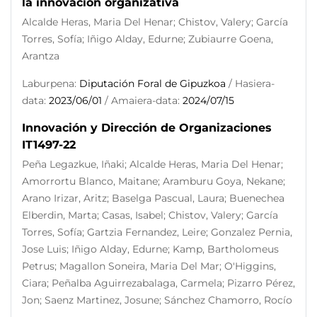
la innovación organizativa
Alcalde Heras, Maria Del Henar; Chistov, Valery; García
Torres, Sofía; Iñigo Alday, Edurne; Zubiaurre Goena,
Arantza
Laburpena:
Diputación Foral de Gipuzkoa
/ Hasiera-
data:
2023/06/01
/ Amaiera-data:
2024/07/15
Innovación y Dirección de Organizaciones
IT1497-22
Peña Legazkue, Iñaki; Alcalde Heras, Maria Del Henar;
Amorrortu Blanco, Maitane; Aramburu Goya, Nekane;
Arano Irizar, Aritz; Baselga Pascual, Laura; Buenechea
Elberdin, Marta; Casas, Isabel; Chistov, Valery; García
Torres, Sofía; Gartzia Fernandez, Leire; Gonzalez Pernia,
Jose Luis; Iñigo Alday, Edurne; Kamp, Bartholomeus
Petrus; Magallon Soneira, Maria Del Mar; O'Higgins,
Ciara; Peñalba Aguirrezabalaga, Carmela; Pizarro Pérez,
Jon; Saenz Martinez, Josune; Sánchez Chamorro, Rocío