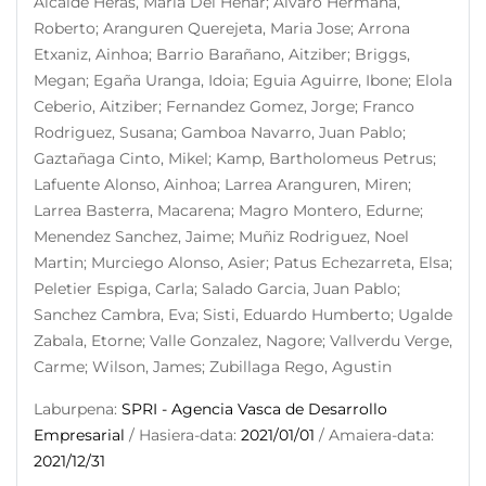
Alcalde Heras, Maria Del Henar; Álvaro Hermana,
Roberto; Aranguren Querejeta, Maria Jose; Arrona
Etxaniz, Ainhoa; Barrio Barañano, Aitziber; Briggs,
Megan; Egaña Uranga, Idoia; Eguia Aguirre, Ibone; Elola
Ceberio, Aitziber; Fernandez Gomez, Jorge; Franco
Rodriguez, Susana; Gamboa Navarro, Juan Pablo;
Gaztañaga Cinto, Mikel; Kamp, Bartholomeus Petrus;
Lafuente Alonso, Ainhoa; Larrea Aranguren, Miren;
Larrea Basterra, Macarena; Magro Montero, Edurne;
Menendez Sanchez, Jaime; Muñiz Rodriguez, Noel
Martin; Murciego Alonso, Asier; Patus Echezarreta, Elsa;
Peletier Espiga, Carla; Salado Garcia, Juan Pablo;
Sanchez Cambra, Eva; Sisti, Eduardo Humberto; Ugalde
Zabala, Etorne; Valle Gonzalez, Nagore; Vallverdu Verge,
Carme; Wilson, James; Zubillaga Rego, Agustin
Laburpena:
SPRI - Agencia Vasca de Desarrollo
Empresarial
/ Hasiera-data:
2021/01/01
/ Amaiera-data:
2021/12/31