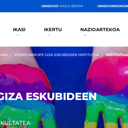
GRADUKO
IKASLE BERRIA
GRADUONDOKOA
IKASI
IKERTU
NAZIOARTEKOA
TUAK
PEDRO ARRUPE GIZA ESKUBIDEEN INSTITUTUA
INSTITUTUA
GIZA ESKUBIDEEN
FAKULTATEA