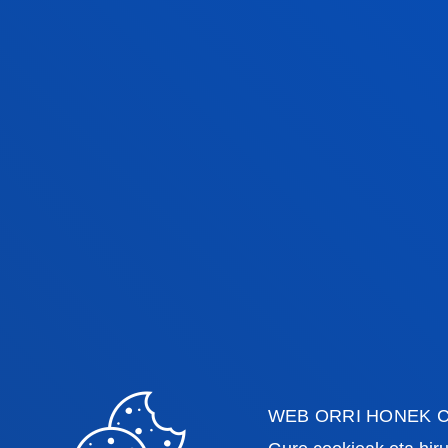
AGENDA
HURRENGO EKI
WEB ORRI HONEK C