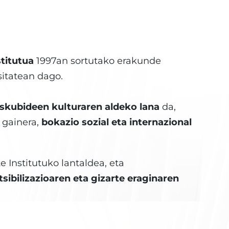
titutua
1997an sortutako erakunde
itatean dago.
eskubideen kulturaren aldeko lana
da,
, gainera,
bokazio sozial eta internazional
 Institutuko lantaldea, eta
sibilizazioaren eta gizarte eraginaren