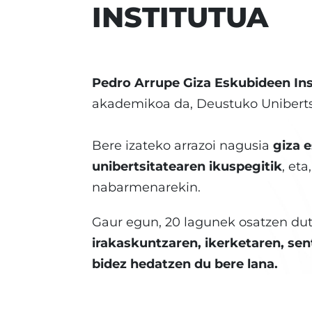
INSTITUTUA
Pedro Arrupe Giza Eskubideen Ins
akademikoa da, Deustuko Uniberts
Bere izateko arrazoi nagusia
giza 
unibertsitatearen ikuspegitik
, eta
nabarmenarekin.
Gaur egun, 20 lagunek osatzen dute
irakaskuntzaren, ikerketaren, sent
bidez hedatzen du bere lana.