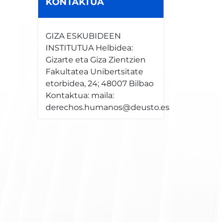
KONTAKTUA
GIZA ESKUBIDEEN
INSTITUTUA Helbidea:
Gizarte eta Giza Zientzien
Fakultatea Unibertsitate
etorbidea, 24; 48007 Bilbao
Kontaktua: maila:
derechos.humanos@deusto.es