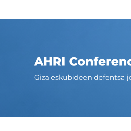
AHRI Conferen
Giza eskubideen defentsa 