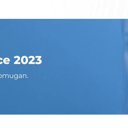
ce 2023
jomugan.