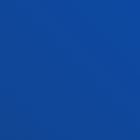
Ezagutu campusa
+34 944 139 000
Jarri gurekin harremanetan
Donostiako campusa
Ezagutu campusa
+34 943 326 600
Jarri gurekin harremanetan
Gasteizko egoitza
Ezagutu egoitza
+34 945 010 114
Jarri gurekin harremanetan
Madrilgo egoitza
Ezagutu egoitza