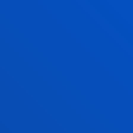
Loiuko aireportua
Santanderreko airepo
GEHIAGO JAKITEKO
BEHARREZKO
INFORMAZIO GEHIAGO
Unibertsitateak hainbat aparkaleku libre ditu
ikasleentzat eta bertako langileentzat Bilboko