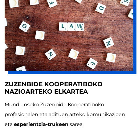
ZUZENBIDE KOOPERATIBOKO
NAZIOARTEKO ELKARTEA
Mundu osoko Zuzenbide Kooperatiboko
profesionalen eta adituen arteko komunikazioen
eta
esperientzia-trukeen
sarea.