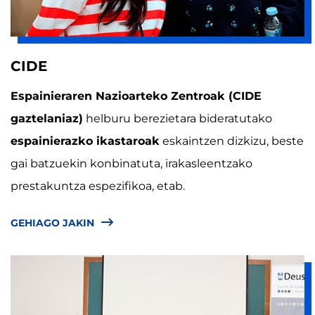
CIDE
Espainieraren Nazioarteko Zentroak (CIDE
gaztelaniaz)
helburu berezietara bideratutako
espainierazko ikastaroak
eskaintzen dizkizu, beste
gai batzuekin konbinatuta, irakasleentzako
prestakuntza espezifikoa, etab.
GEHIAGO JAKIN