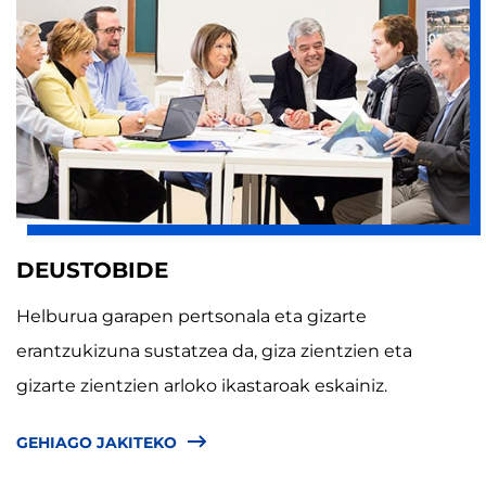
DEUSTOBIDE
Helburua garapen pertsonala eta gizarte
erantzukizuna sustatzea da, giza zientzien eta
gizarte zientzien arloko ikastaroak eskainiz.
GEHIAGO JAKITEKO