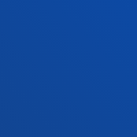
Donostiako campusa
Ezagutu campusa
+34 943 326 600
Jarri gurekin harremanetan
Gasteizko egoitza
Ezagutu egoitza
+34 945 010 114
Jarri gurekin harremanetan
Madrilgo egoitza
Ezagutu egoitza
+34 915 77 61 89
Jarri gurekin harremanetan