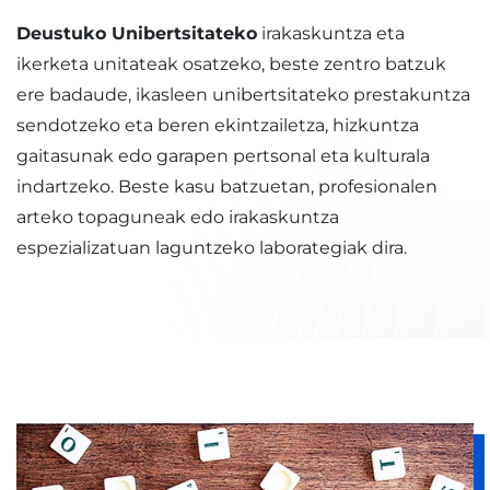
Deustuko Unibertsitateko
irakaskuntza eta
ikerketa unitateak osatzeko, beste zentro batzuk
ere badaude, ikasleen unibertsitateko prestakuntza
sendotzeko eta beren ekintzailetza, hizkuntza
gaitasunak edo garapen pertsonal eta kulturala
indartzeko. Beste kasu batzuetan, profesionalen
arteko topaguneak edo irakaskuntza
espezializatuan laguntzeko laborategiak dira.