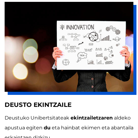
DEUSTO EKINTZAILE
Deustuko Unibertsitateak
ekintzailetzaren
aldeko
apustua egiten
du
eta hainbat ekimen eta abantaila
eskaintzen dizkizu.