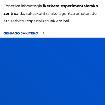
Fonetika laborategia
ikerketa esperimentalerako
zentroa
da, irakaskuntzarako laguntza ematen du
eta zerbitzu espezializatuak ere bai
GEHIAGO JAKITEKO