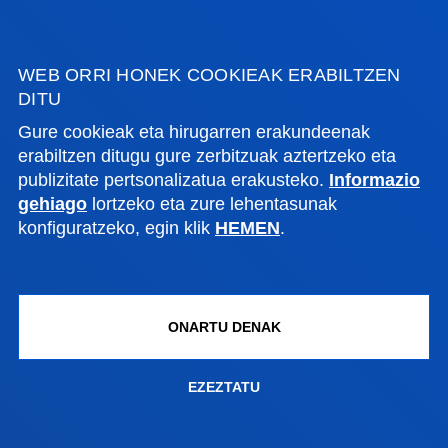
WEB ORRI HONEK COOKIEAK ERABILTZEN
DITU
Gure cookieak eta hirugarren erakundeenak
erabiltzen ditugu gure zerbitzuak aztertzeko eta
publizitate pertsonalizatua erakusteko.
Informazio
gehiago
lortzeko eta zure lehentasunak
konfiguratzeko, egin klik
HEMEN
.
JEAN MONNET SAREA EUNAP SAREA
ONARTU DENAK
EUNAPek Europar Batasunaren eta Asia eta Ozeano
Barearen arteko harremanei buruzko diziplina
EZEZTATU
anitzeko plataforma akademiko bat eskaintzen du.