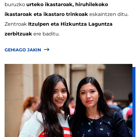
buruzko
urteko ikastaroak, hiruhilekoko
ikastaroak eta ikastaro trinkoak
eskaintzen ditu.
Zentroak
Itzulpen eta Hizkuntza Laguntza
zerbitzuak
ere baditu.
GEHIAGO JAKIN