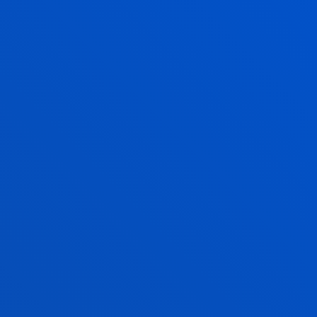
KONSTITUZIO EKONOMIKOARI
BURUZKO JEAN MONNET MODULUA
EBko azterlan juridikoetan azaleratzen ari den gai
bati buruzko programa akademikoa eta ikerketa
programa jarri nahi du abian.
GEHIAGO JAKITEKO