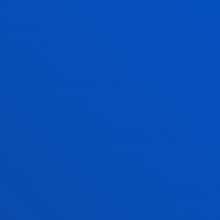
JEAN MONNET NEURALAW MODULUA
Jean Monnet NeuraLaw moduluak
joera horien
erronka eta arrisku etikoak eta legalak
identifikatu eta aztertu ditu
, Europar Batasunetik
hedatu aurretik.
GEHIAGO JAKITEKO