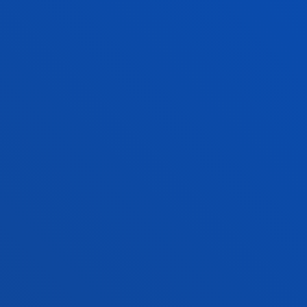
GEHIAGO JAKITEKO
FAKULTATEAK
INFORMAZIO PRAKTIKOA
ZER BERRI
GESTIOAK ETA TRAMITEAK
Bilboko campusa
Ezagutu campusa
+34 944 139 000
Jarri gurekin harremanetan