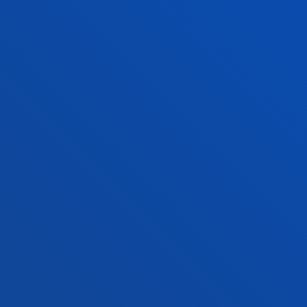
Bilboko campusa
Ezagutu campusa
+34 944 139 000
Jarri gurekin harremanetan
Donostiako campusa
Ezagutu campusa
+34 943 326 600
Jarri gurekin harremanetan
Gasteizko egoitza
Ezagutu egoitza
+34 945 010 114
Jarri gurekin harremanetan
Madrilgo egoitza