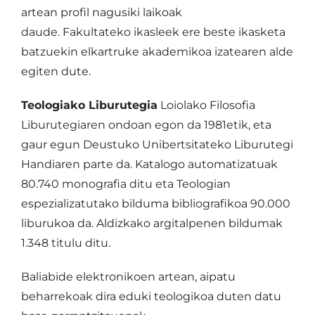
artean profil nagusiki laikoak
daude. Fakultateko ikasleek ere beste ikasketa
batzuekin elkartruke akademikoa izatearen alde
egiten dute.
Teologiako Liburutegia
Loiolako Filosofia
Liburutegiaren ondoan egon da 1981etik, eta
gaur egun Deustuko Unibertsitateko Liburutegi
Handiaren parte da. Katalogo automatizatuak
80.740 monografia ditu eta Teologian
espezializatutako bilduma bibliografikoa 90.000
liburukoa da. Aldizkako argitalpenen bildumak
1.348 titulu ditu.
Baliabide elektronikoen artean, aipatu
beharrekoak dira eduki teologikoa duten datu