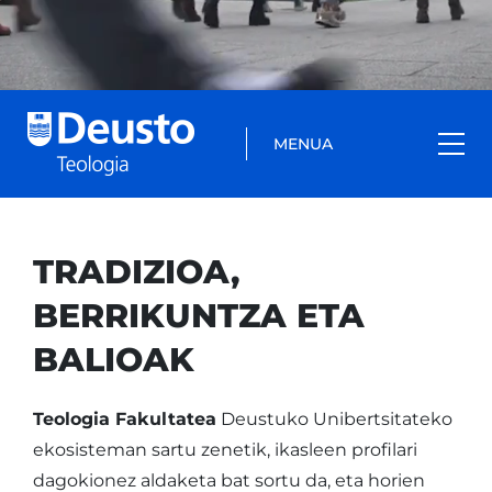
MENUA
TRADIZIOA,
BERRIKUNTZA ETA
BALIOAK
Teologia Fakultatea
Deustuko Unibertsitateko
ekosisteman sartu zenetik, ikasleen profilari
dagokionez aldaketa bat sortu da, eta horien