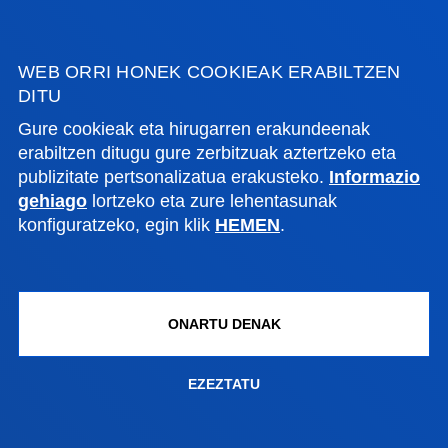
WEB ORRI HONEK COOKIEAK ERABILTZEN
DITU
IRADOKIZUNEN ONTZIA
Gure cookieak eta hirugarren erakundeenak
GEHIAGO IKUSI
erabiltzen ditugu gure zerbitzuak aztertzeko eta
publizitate pertsonalizatua erakusteko.
Informazio
gehiago
lortzeko eta zure lehentasunak
FAKULTATEAK
konfiguratzeko, egin klik
HEMEN
.
INFORMAZIO PRAKTIKOA
ONARTU DENAK
ZER BERRI
EZEZTATU
GESTIOAK ETA TRAMITEAK