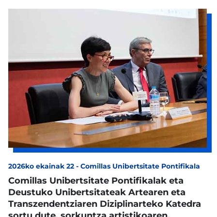
2026ko ekainak 22
-
Comillas Unibertsitate Pontifikala
Comillas Unibertsitate Pontifikalak eta
Deustuko Unibertsitateak Artearen eta
Transzendentziaren Diziplinarteko Katedra
sortu dute, sorkuntza artistikoaren,