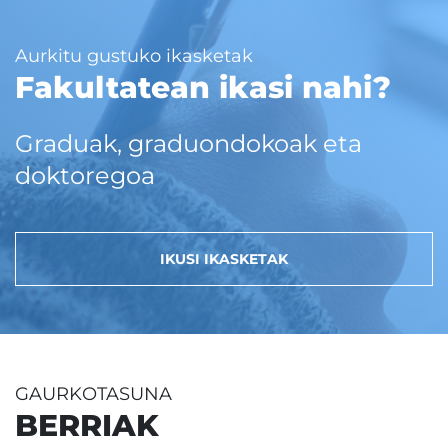
Aurkitu gustuko ikasketak
Fakultatean ikasi nahi?
Graduak, graduondokoak eta
doktoregoa
IKUSI IKASKETAK
GAURKOTASUNA
BERRIAK