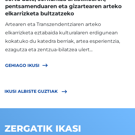
pentsamenduaren eta gizartearen arteko
elkarrizketa bultzatzeko
Artearen eta Transzendentziaren arteko
elkarrizketa eztabaida kulturalaren erdigunean
kokatuko du katedra berriak, artea esperientzia,
ezagutza eta zentzua-bilatzea ulert...
GEHIAGO IKUSI
IKUSI ALBISTE GUZTIAK
ZERGATIK IKASI