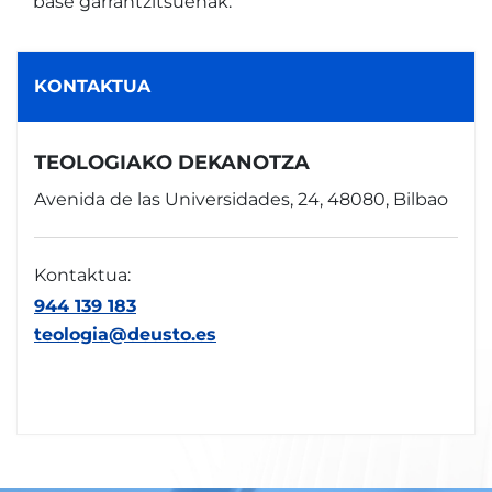
base garrantzitsuenak.
KONTAKTUA
TEOLOGIAKO DEKANOTZA
Avenida de las Universidades, 24, 48080, Bilbao
Kontaktua:
944 139 183
teologia@deusto.es