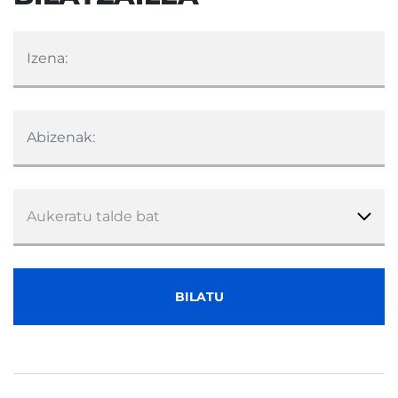
Izena:
Abizenak:
BILATU