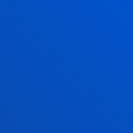
Medikuntza
MIREN KARMELE ARAUJO DIEZ
Erizaintza
ANE ARBILLAGA ETXARRI
Fisioterapia