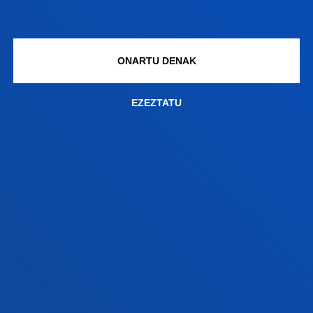
FAKULTATEAK
INFORMAZIO PRAKTIKOA
ONARTU DENAK
ZER BERRI
EZEZTATU
GESTIOAK ETA TRAMITEAK
Bilboko campusa
Ezagutu campusa
+34 944 139 000
Jarri gurekin harremanetan
Donostiako campusa
Ezagutu campusa