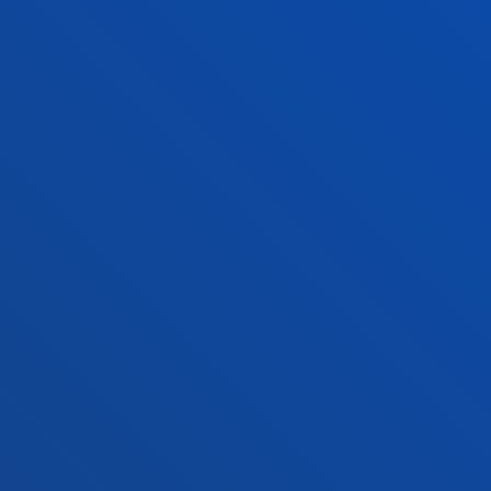
+34 943 326 600
Jarri gurekin harremanetan
Gasteizko egoitza
Ezagutu egoitza
+34 945 010 114
Jarri gurekin harremanetan
Madrilgo egoitza
Ezagutu egoitza
+34 915 77 61 89
Jarri gurekin harremanetan