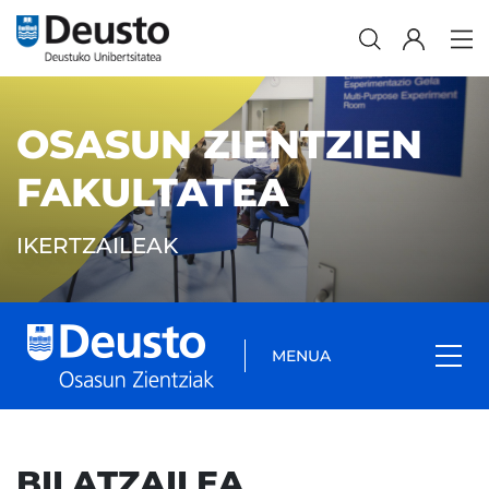
OSASUN ZIENTZIEN
FAKULTATEA
IKERTZAILEAK
MENUA
BILATZAILEA