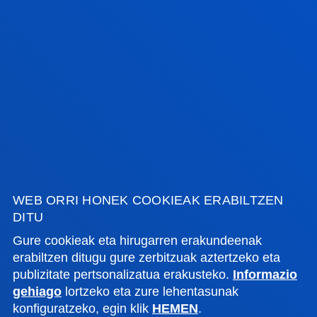
GABRIEL ARISMENDI MORILLO
Medikuntza
MIREN OIHANA ARISTIZABAL
MARTINEZ
Erizaintza
WEB ORRI HONEK COOKIEAK ERABILTZEN
DITU
Gure cookieak eta hirugarren erakundeenak
erabiltzen ditugu gure zerbitzuak aztertzeko eta
<<
1
2
...14
>>
publizitate pertsonalizatua erakusteko.
Informazio
gehiago
lortzeko eta zure lehentasunak
konfiguratzeko, egin klik
HEMEN
.