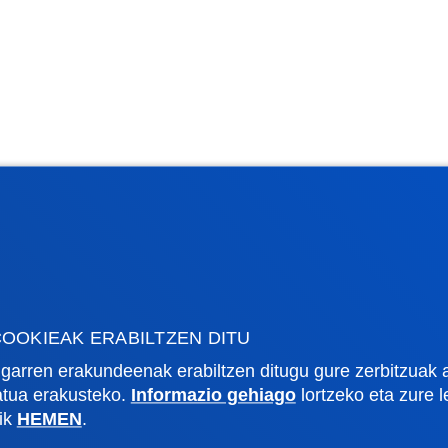
OOKIEAK ERABILTZEN DITU
garren erakundeenak erabiltzen ditugu gure zerbitzuak 
zatua erakusteko.
Informazio gehiago
lortzeko eta zure 
lik
HEMEN
.