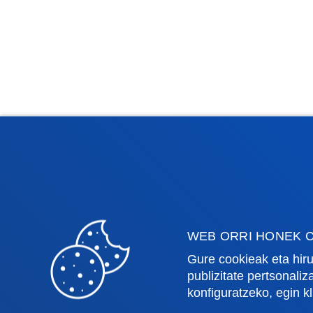
WEB ORRI HONEK C
Gure cookieak eta hiru
publizitate pertsonali
konfiguratzeko, egin k