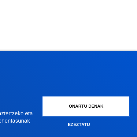
ONARTU DENAK
aztertzeko eta
lehentasunak
EZEZTATU