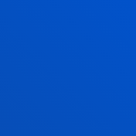
ngurumen-sektoreko ikerketan
derra da, jasangarritasunean,
aliabideen eraginkortasunean eta
onomia zirkularrean barne.