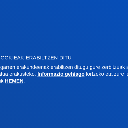
OOKIEAK ERABILTZEN DITU
garren erakundeenak erabiltzen ditugu gure zerbitzuak 
zatua erakusteko.
Informazio gehiago
lortzeko eta zure 
lik
HEMEN
.
rmazio praktikoa
Zer berri