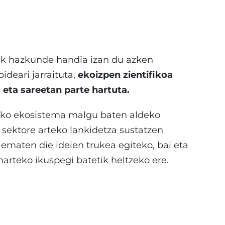
ak hazkunde handia izan du azken
bideari jarraituta,
ekoizpen zientifikoa
 eta sareetan parte hartuta.
rako ekosistema malgu baten aldeko
 sektore arteko lankidetza sustatzen
 ematen die ideien trukea egiteko, bai eta
narteko ikuspegi batetik heltzeko ere.