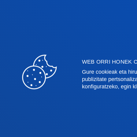
BIOTECH
Smart and connected health 4.0
WEB ORRI HONEK C
Gure cookieak eta hiru
publizitate pertsonali
konfiguratzeko, egin k
Fakultateak
Info