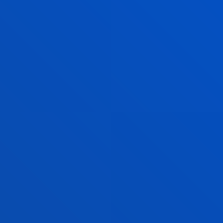
I
Adimen Artifizialean eta Nonahiko
li
Konputazioan oinarritutako teknologia
b
berriak garatzen ditugu mugikortasun
ek
jasangarriagoa eta adimendunagoa
lortzeko.