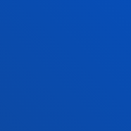
Esperientzien diseinuko eta
inklusibitateko ikertaldea.