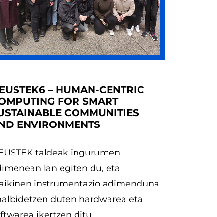
EUSTEK6 – HUMAN-CENTRIC
OMPUTING FOR SMART
USTAINABLE COMMUNITIES
ND ENVIRONMENTS
EUSTEK taldeak ingurumen
dimenean lan egiten du, eta
raikinen instrumentazio adimenduna
halbidetzen duten hardwarea eta
ftwarea ikertzen ditu.