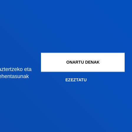
ONARTU DENAK
aztertzeko eta
lehentasunak
EZEZTATU
Gestioak eta tramiteak