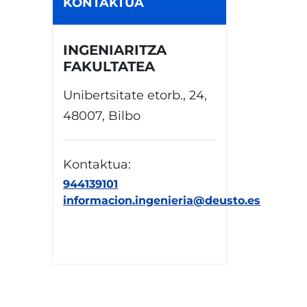
KONTAKTUA
INGENIARITZA
FAKULTATEA
Unibertsitate etorb., 24,
48007, Bilbo
Kontaktua:
944139101
informacion.ingenieria@deusto.es