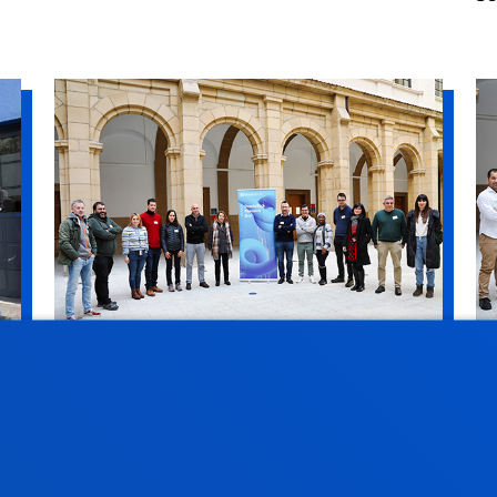
DEUSTO SMART MOBILITY
D
R
Deusto Smart Mobility ikertaldean