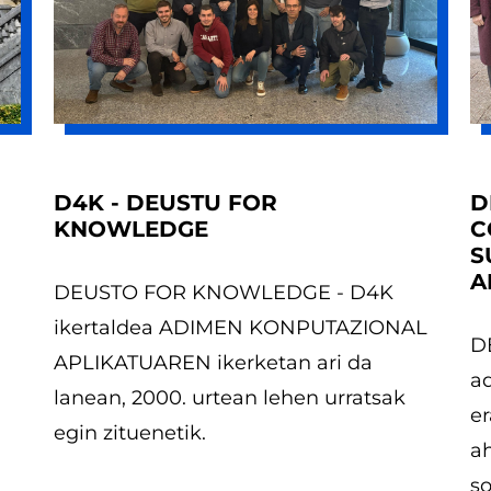
D4K - DEUSTU FOR
D
KNOWLEDGE
C
S
A
DEUSTO FOR KNOWLEDGE - D4K
ikertaldea ADIMEN KONPUTAZIONAL
D
APLIKATUAREN ikerketan ari da
a
lanean, 2000. urtean lehen urratsak
e
egin zituenetik.
a
so