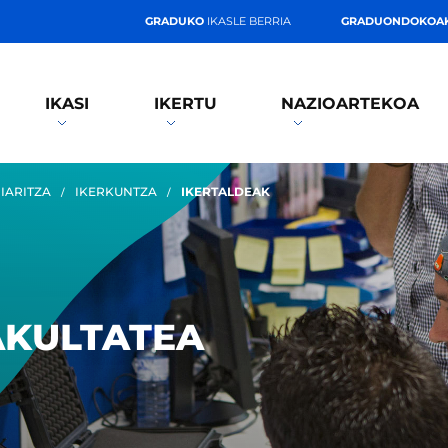
GRADUKO
IKASLE BERRIA
GRADUONDOKOA
IKASI
IKERTU
NAZIOARTEKOA
IARITZA
IKERKUNTZA
IKERTALDEAK
AKULTATEA