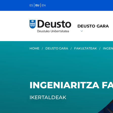
ES
EU
EN
DEUSTO GARA
HOME
DEUSTO GARA
FAKULTATEAK
INGEN
INGENIARITZA F
IKERTALDEAK