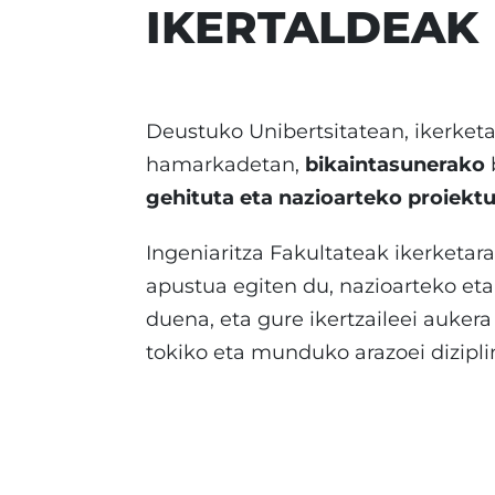
IKERTALDEAK
Deustuko Unibertsitatean, ikerket
hamarkadetan,
bikaintasunerako
gehituta eta nazioarteko proiektu
Ingeniaritza Fakultateak ikerketa
apustua egiten du, nazioarteko eta
duena, eta gure ikertzaileei aukera
tokiko eta munduko arazoei dizipli