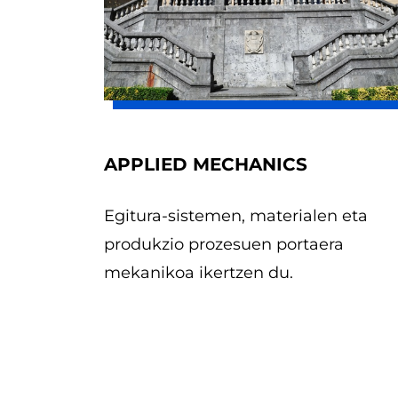
APPLIED MECHANICS
Egitura-sistemen, materialen eta
produkzio prozesuen portaera
mekanikoa ikertzen du.