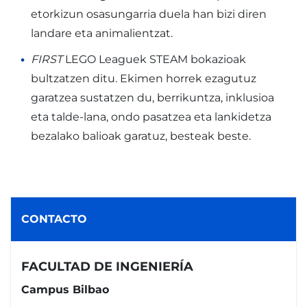
etorkizun osasungarria duela han bizi diren
landare eta animalientzat.
FIRST
LEGO Leaguek STEAM bokazioak
bultzatzen ditu. Ekimen horrek ezagutuz
garatzea sustatzen du, berrikuntza, inklusioa
eta talde-lana, ondo pasatzea eta lankidetza
bezalako balioak garatuz, besteak beste.
CONTACTO
FACULTAD DE INGENIERÍA
Campus Bilbao