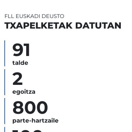
FLL EUSKADI DEUSTO
TXAPELKETAK DATUTAN
91
talde
2
egoitza
800
parte-hartzaile