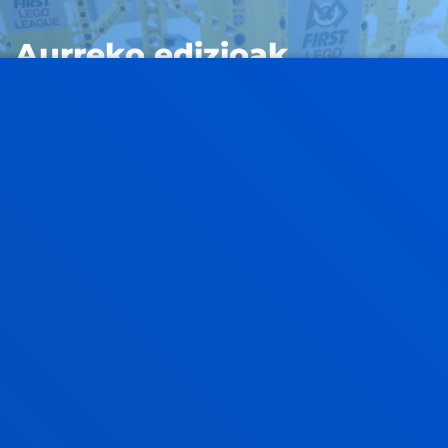
Aurreko edizioak
AURREKO EDIZIOAK
BERRIAK