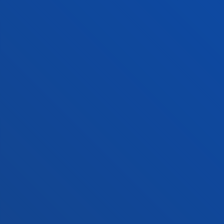
Gasteizko egoitza
Ezagutu egoitza
+34 945 010 114
Jarri gurekin harremanetan
Madrilgo egoitza
Ezagutu egoitza
+34 915 77 61 89
Jarri gurekin harremanetan
Jarri gurekin harremanetan
Iradokizunen ontzia
Pribatutasun-politikak eta lege-oharra
Kanal etikoa