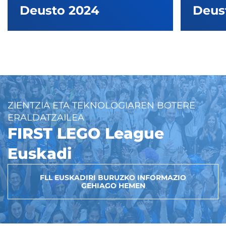
Deusto 2024
Deus
ZIENTZIA ETA TEKNOLOGIAREN BOTERE
ERALDATZAILEA
FIRST LEGO League
Euskadi
FLL EUSKADIRI BURUZKO INFORMAZIO
GEHIAGO HEMEN