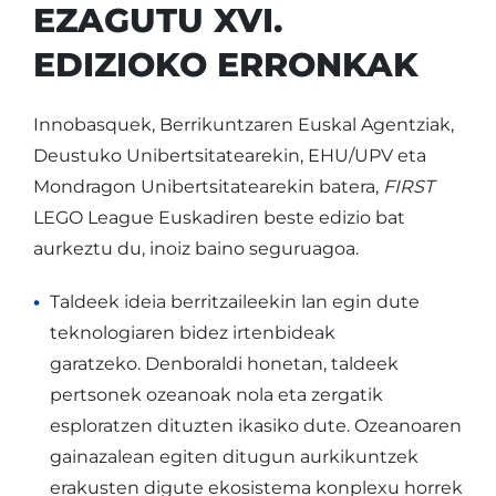
EZAGUTU XVI.
EDIZIOKO ERRONKAK
Innobasquek, Berrikuntzaren Euskal Agentziak,
Deustuko Unibertsitatearekin, EHU/UPV eta
Mondragon Unibertsitatearekin batera,
FIRST
LEGO League Euskadiren beste edizio bat
aurkeztu du, inoiz baino seguruagoa.
Taldeek ideia berritzaileekin lan egin dute
teknologiaren bidez irtenbideak
garatzeko. Denboraldi honetan, taldeek
pertsonek ozeanoak nola eta zergatik
esploratzen dituzten ikasiko dute. Ozeanoaren
gainazalean egiten ditugun aurkikuntzek
erakusten digute ekosistema konplexu horrek