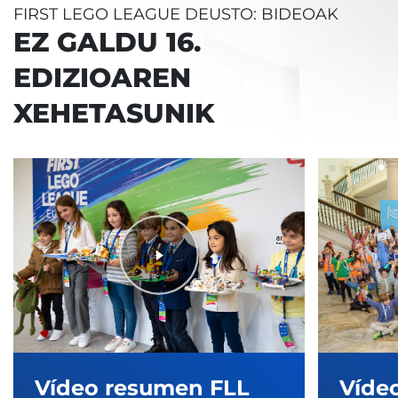
FIRST LEGO LEAGUE DEUSTO: BIDEOAK
EZ GALDU 16.
EDIZIOAREN
XEHETASUNIK
Vídeo resumen FLL
Víde