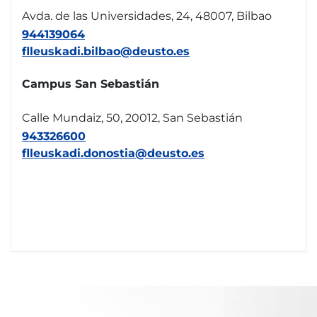
Avda. de las Universidades, 24, 48007, Bilbao
944139064
flleuskadi.bilbao@deusto.es
Campus San Sebastián
Calle Mundaiz, 50, 20012, San Sebastián
943326600
flleuskadi.donostia@deusto.es