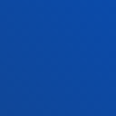
ZER BERRI
GESTIOAK ETA TRAMITEAK
Bilboko campusa
Ezagutu campusa
+34 944 139 000
Jarri gurekin harremanetan
Donostiako campusa
Ezagutu campusa
+34 943 326 600
Jarri gurekin harremanetan