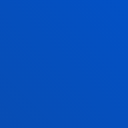
2023ko martxoak 04
-
Bilboko eta Donostiako
campusak
Deustuko Unibertsitateak FIRST LEGO
League Euskadiren finala ospatu du Bilbon
eta Donostian
Martxoaren 4an, larunbata, 12:30ean, Bilbon, José
María Guibert errektoreak bisita instituzionala
gidatu du Xabier Kirolgunean egindako
txapelketako aretoet...
GEHIAGO IKUSI