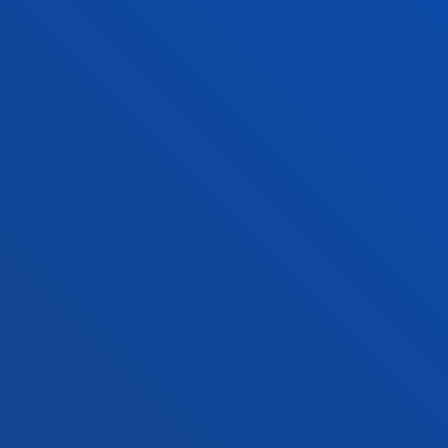
+34 943 326 600
Jarri gurekin harremanetan
Gasteizko egoitza
Ezagutu egoitza
+34 945 010 114
Jarri gurekin harremanetan
Madrilgo egoitza
Ezagutu egoitza
+34 915 77 61 89
Jarri gurekin harremanetan