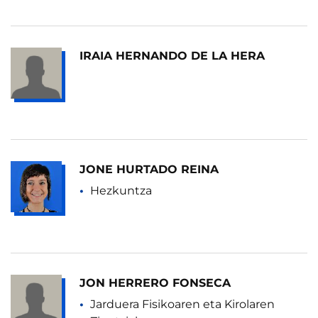
IRAIA HERNANDO DE LA HERA
JONE HURTADO REINA
Hezkuntza
JON HERRERO FONSECA
Jarduera Fisikoaren eta Kirolaren