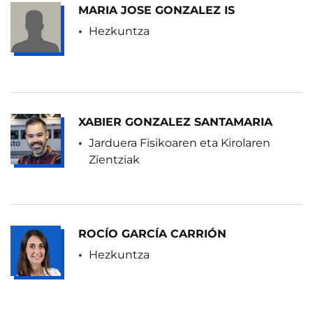
MARIA JOSE GONZALEZ IS
Hezkuntza
XABIER GONZALEZ SANTAMARIA
Jarduera Fisikoaren eta Kirolaren
Zientziak
ROCÍO GARCÍA CARRIÓN
Hezkuntza