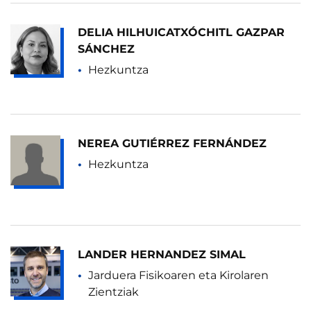
DELIA HILHUICATXÓCHITL GAZPAR
SÁNCHEZ
Hezkuntza
NEREA GUTIÉRREZ FERNÁNDEZ
Hezkuntza
LANDER HERNANDEZ SIMAL
Jarduera Fisikoaren eta Kirolaren
Zientziak