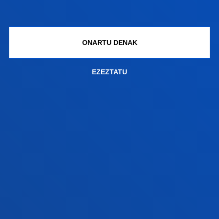
FAKULTATEAK
INFORMAZIO PRAKTIKOA
ONARTU DENAK
ZER BERRI
EZEZTATU
GESTIOAK ETA TRAMITEAK
Bilboko campusa
Ezagutu campusa
+34 944 139 000
Jarri gurekin harremanetan
Donostiako campusa
Ezagutu campusa