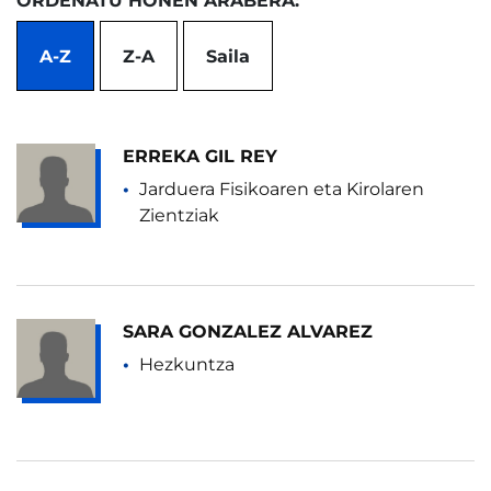
ORDENATU HONEN ARABERA:
A-Z
Z-A
Saila
ERREKA GIL REY
Jarduera Fisikoaren eta Kirolaren
Zientziak
SARA GONZALEZ ALVAREZ
Hezkuntza