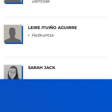
Zientziak
LEIRE ITUIÑO AGUIRRE
Hezkuntza
SARAH JACK
XABIER JÁUREGUI PEÑA