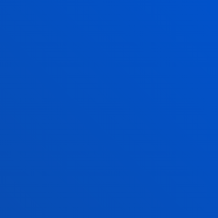
Jarduera Fisikoaren eta Kirolaren
Zientziak
OIHANE KORRES ALONSO
Hezkuntza
NADIA ALEJANDRA LANZA
ECHENIQUE
Jarduera Fisikoaren eta Kirolaren
Zientziak