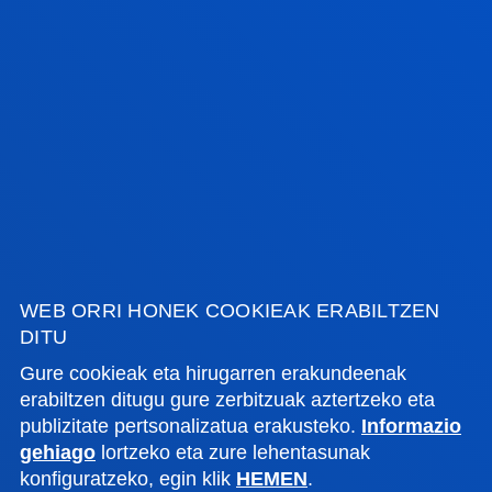
BEÑAT LARRINAGA GARCIA
Jarduera Fisikoaren eta Kirolaren
Zientziak
ARKAITZ LARRINAGA UNDABARRENA
Jarduera Fisikoaren eta Kirolaren
Zientziak
WEB ORRI HONEK COOKIEAK ERABILTZEN
DITU
Gure cookieak eta hirugarren erakundeenak
<<
1...
3
4
...7
>>
erabiltzen ditugu gure zerbitzuak aztertzeko eta
publizitate pertsonalizatua erakusteko.
Informazio
gehiago
lortzeko eta zure lehentasunak
konfiguratzeko, egin klik
HEMEN
.