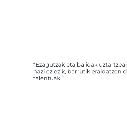
Ezagutzak eta balioak uztartzea
hazi ez ezik, barrutik eraldatzen 
talentuak.