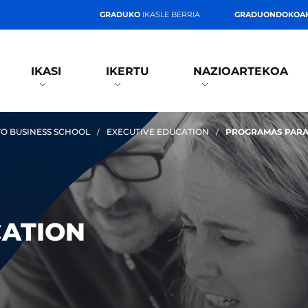
GRADUKO
IKASLE BERRIA
GRADUONDOKOA
IKASI
IKERTU
NAZIOARTEKOA
O BUSINESS SCHOOL
EXECUTIVE EDUCATION
PROGRAMAS PARA
CATION