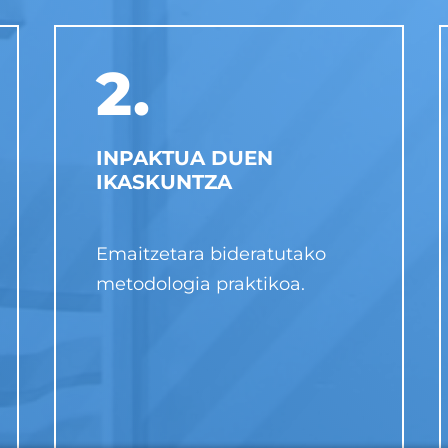
2.
INPAKTUA DUEN
IKASKUNTZA
Emaitzetara bideratutako
metodologia praktikoa.