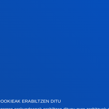
DISEINATU PLAN BAT NEURRIRA
Aurkitu zuretzat egoenak diren
formatua, edukiak eta metodologia.
EBALUATU BENETAKO ERAGINA
OOKIEAK ERABILTZEN DITU
Aplikatu ikasitakoa eta neurtu