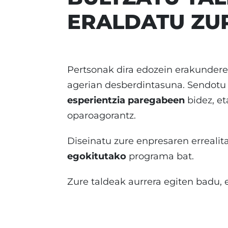
ERALDATU ZU
Pertsonak dira edozein erakundere
agerian desberdintasuna. Sendotu 
esperientzia paregabeen
bidez, et
oparoagorantz.
Diseinatu zure enpresaren errealit
egokitutako
programa bat.
Zure taldeak aurrera egiten badu, 