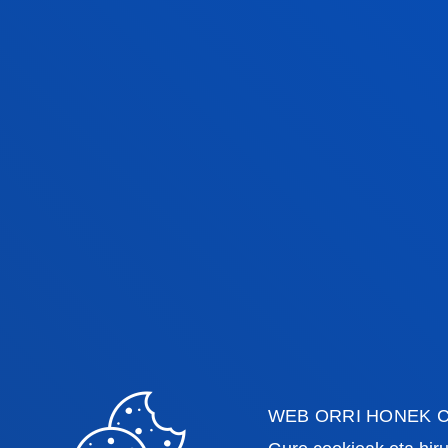
AZTERTU ETA DEFINITU
HELBURUAK
Identifikatu zein funtsezko arlotan
egin nahi duzun aurrera.
BULTZATU ZURE LAN-
WEB ORRI HONEK C
TALDEAREN PRESTAKUNTZA