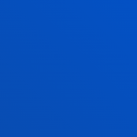
IZANETARA
 BATERAKO
ROZESUA