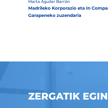
Marta Aguilar Barrón
Madrileko Korporazio eta In Comp
Garapeneko zuzendaria
ZERGATIK EGI