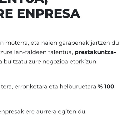
RE ENPRESA
n motorra, eta haien garapenak jartzen du
zure lan-taldeen talentua,
prestakuntza-
a bultzatu zure negozioa etorkizun
atera, erronketara eta helburuetara
% 100
enpresak ere aurrera egiten du.