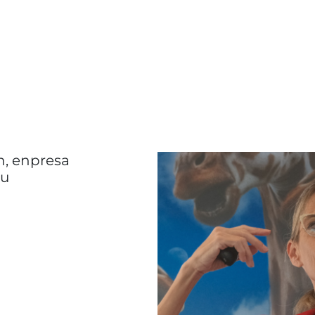
n, enpresa
du