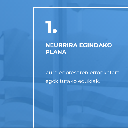
1.
NEURRIRA EGINDAKO
PLANA
Zure enpresaren erronketara
egokitutako edukiak.