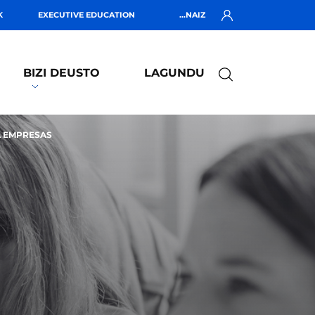
K
EXECUTIVE EDUCATION
...NAIZ
BIZI DEUSTO
LAGUNDU
 EMPRESAS