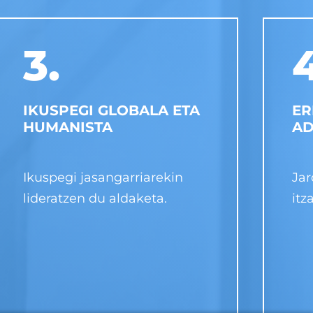
3.
4
IKUSPEGI GLOBALA ETA
ER
HUMANISTA
AD
Ikuspegi jasangarriarekin
Jar
lideratzen du aldaketa.
itz