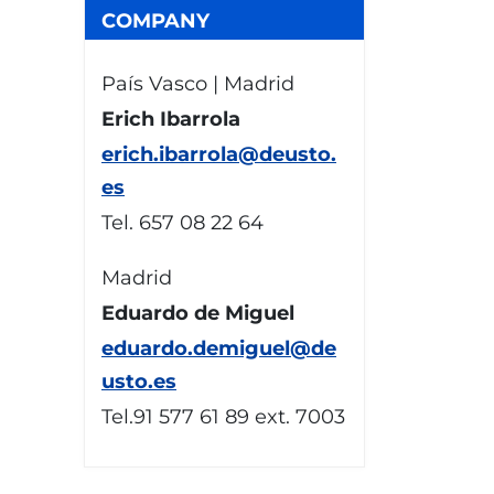
COMPANY
País Vasco | Madrid
Erich Ibarrola
erich.ibarrola@deusto.
es
Tel. 657 08 22 64
Madrid
Eduardo de Miguel
eduardo.demiguel@de
usto.es
Tel.91 577 61 89 ext. 7003