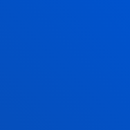
RSIDAD DE
3ª MEJOR
IDAD DE
POR SUS
 EN ADE
0 indicadores de alto rendimiento, lo
del total de las métricas evaluadas
s estudios sobresalen de manera
mensiones: la enseñanza y