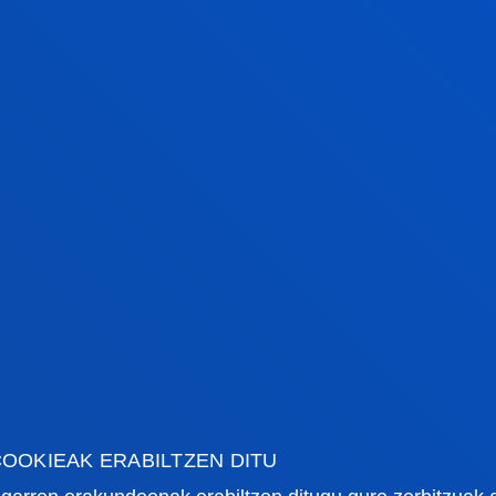
Aprendizaje, por su elev
orientación Internacion
movilidad de estudiant
extranjero y la oferta a
inserción Laboral, con 
91% a los cuatro años 
competitivas.
Más información
OOKIEAK ERABILTZEN DITU