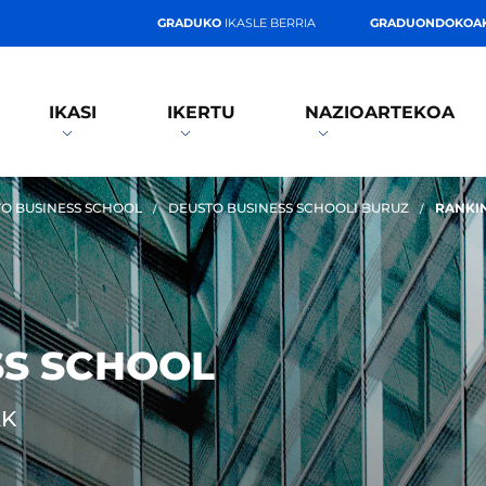
GRADUKO
IKASLE BERRIA
GRADUONDOKOA
IKASI
IKERTU
NAZIOARTEKOA
O BUSINESS SCHOOL
DEUSTO BUSINESS SCHOOLI BURUZ
RANKI
SS SCHOOL
AK