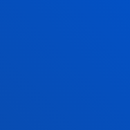
LA UNIVE
DEUSTO, 
UNIVERS
ESPAÑA 
ESTUDIOS
Esta titulación logra 3
que representa el 57% 
para este ámbito. Esto
excepcional en tres di