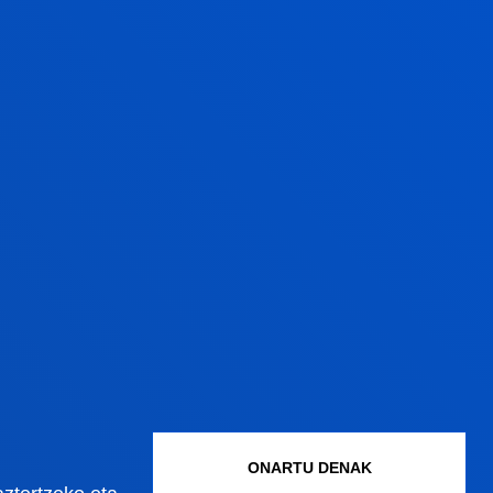
ado éxito y eficiencia formativa; la
al, que se refleja en su liderazgo en
es, el número de prácticas en el
cadémica en inglés; y la alta
una tasa de contratos indefinidos del
y bases de cotización muy
ONARTU DENAK