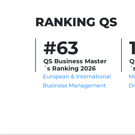
RANKING QS
#63
QS Business Master
Q
´s Ranking 2026
´
European & International
Má
Business Management
Di