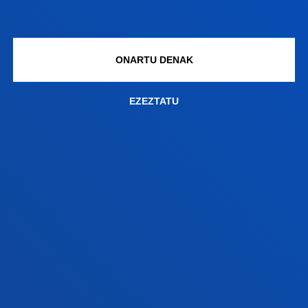
FAKULTATEAK
INFORMAZIO PRAKTIKOA
ONARTU DENAK
ZER BERRI
EZEZTATU
GESTIOAK ETA TRAMITEAK
Bilboko campusa
Ezagutu campusa
+34 944 139 000
Jarri gurekin harremanetan
Donostiako campusa
Ezagutu campusa