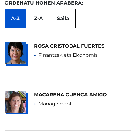
ORDENATU HONEN ARABERA:
A-Z
Z-A
Saila
ROSA CRISTOBAL FUERTES
Finantzak eta Ekonomia
MACARENA CUENCA AMIGO
Management