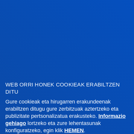
SUSANA FRANCO RODRIGUEZ
Finantzak eta Ekonomia
INMACULADA FREIJE OBREGON
Management
WEB ORRI HONEK COOKIEAK ERABILTZEN
DITU
Gure cookieak eta hirugarren erakundeenak
erabiltzen ditugu gure zerbitzuak aztertzeko eta
<<
1...
3
4
...9
>>
publizitate pertsonalizatua erakusteko.
Informazio
gehiago
lortzeko eta zure lehentasunak
konfiguratzeko, egin klik
HEMEN
.