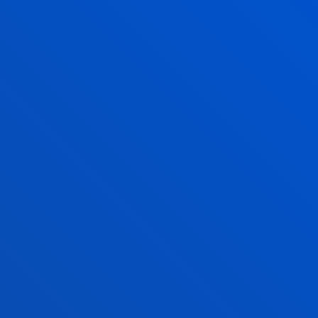
Management
MIREN ESTENSORO GARCIA
Finantzak eta Ekonomia
JOSE ANTONIO FERNANDEZ-
GOROSTIAGA CAMARA
Finantzak eta Ekonomia