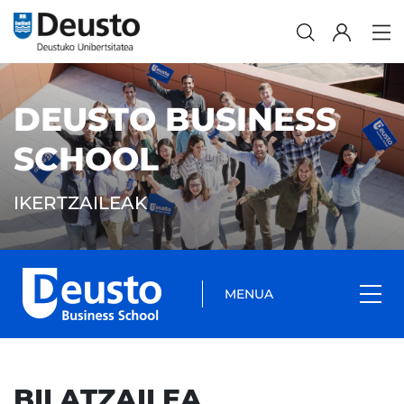
DEUSTO BUSINESS
SCHOOL
IKERTZAILEAK
MENUA
BILATZAILEA