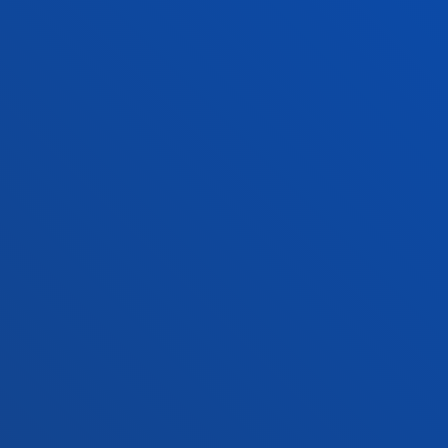
+34 943 326 600
Jarri gurekin harremanetan
Gasteizko egoitza
Ezagutu egoitza
+34 945 010 114
Jarri gurekin harremanetan
Madrilgo egoitza
Ezagutu egoitza
+34 915 77 61 89
Jarri gurekin harremanetan