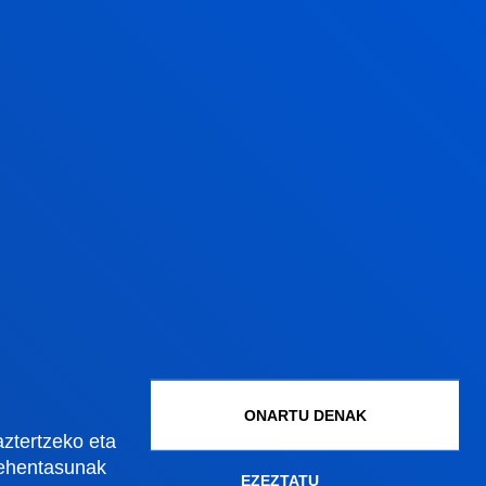
Gestioak eta tramiteak
Graduko onarpena
Graduondoko onarpena
Doktoregoko onarpena
Baldintza ekonomikoak
Bekak eta laguntzak
Gestio akademikoak
ONARTU DENAK
aztertzeko eta
lehentasunak
EZEZTATU