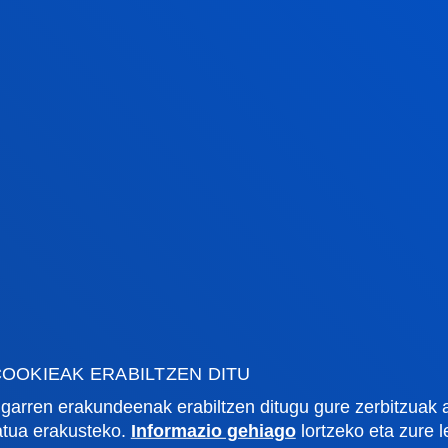
rmazio praktikoa
Zer berri
gi akademikoa
Deusto Agenda
tegia
Berriak
o Campus
Sare sozialak
txe Nagusia
Deusto Aldizkaria
o Alumni
Blogak
OOKIEAK ERABILTZEN DITU
tsitateko artxiboa
Prentsa kabinetea
lpenak
garren erakundeenak erabiltzen ditugu gure zerbitzuak 
zatua erakusteko.
Informazio gehiago
lortzeko eta zure 