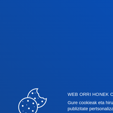
Fakultateak
Info
Osasun Zientziak
Egute
Gizarte eta Giza Zientziak
Liburu
Zuzenbidea
Deust
Deusto Business School
Ikaste
Hezkuntza eta Kirola
Deust
WEB ORRI HONEK C
Ingeniaritza
Uniber
Teologia
Argita
Gure cookieak eta hiru
publizitate pertsonali