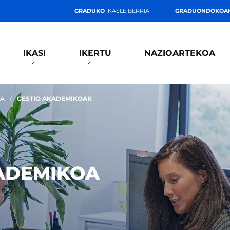
GRADUKO
IKASLE BERRIA
GRADUONDOKOA
IKASI
IKERTU
NAZIOARTEKOA
OA
GESTIO AKADEMIKOAK
ADEMIKOA