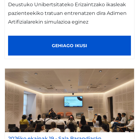
Deustuko Unibertsitateko Erizaintzako ikasleak
pazienteekiko tratuan entrenatzen dira Adimen
Artifizialarekin simulazioa eginez
GEHIAGO IKUSI
2026ko ekainak 19
-
Sala Barandiarán