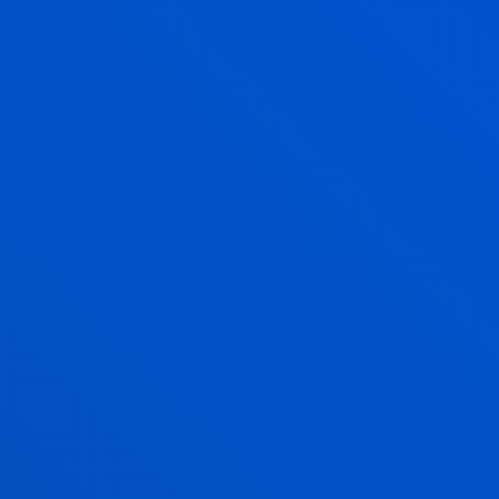
El alumnado del Grado en Enfermería aborda la
muerte digna y la bioética narrativa con la
Asociación Arinduz
GEHIAGO IKUSI
2026ko martxoak 24
-
Donostia-San Sebastián