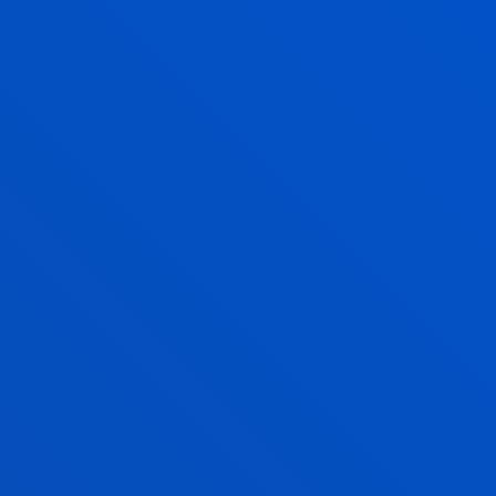
Deustuko Unibertsitateko Erizaintzako
Graduaren lehenengo promozioa Gipuzkoako
osasun erakunde nagusiekin bildu da Donostian
GEHIAGO IKUSI