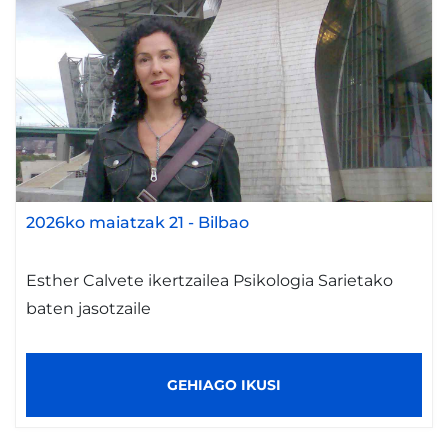
2026ko maiatzak 21
-
Bilbao
Esther Calvete ikertzailea Psikologia Sarietako
baten jasotzaile
GEHIAGO IKUSI