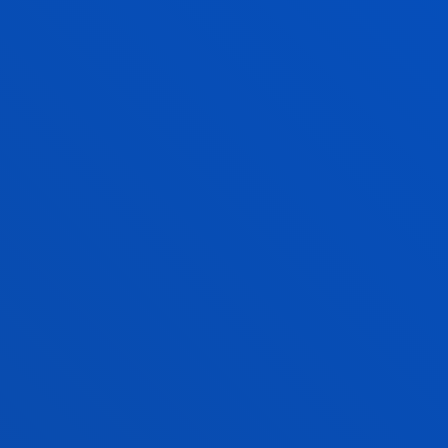
2026ko otsailak 27
-
Bilbao
370.000 pertsona baino gehiago bizi dira min
kronikoa dutela Euskadin, eta hari heltzeko
moduak osasun-ikuspegiaren aldaketa behar du
GEHIAGO IKUSI