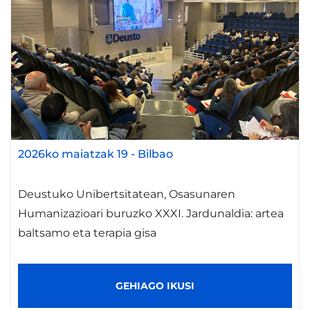
2026ko maiatzak 19
-
Bilbao
Deustuko Unibertsitatean, Osasunaren
Humanizazioari buruzko XXXI. Jardunaldia: artea
baltsamo eta terapia gisa
GEHIAGO IKUSI