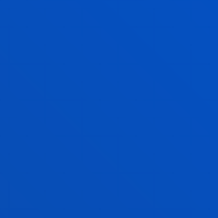
2026ko martxoak 05
-
Bilbao
Estresa eta osasuna, eztabaidagai "Gure urteei
bizitza gehitzea" zikloan
GEHIAGO IKUSI