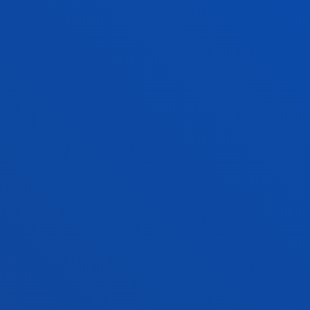
2026ko otsailak 07
-
Donostia-San Sebastián
Fisioterapiako eta Fisioterapia + Jarduera
Fisikoaren eta Kirolaren Zientzietako gradudun
berriak izendatzeko ekitaldia
GEHIAGO IKUSI
<<
1
2
...11
>>