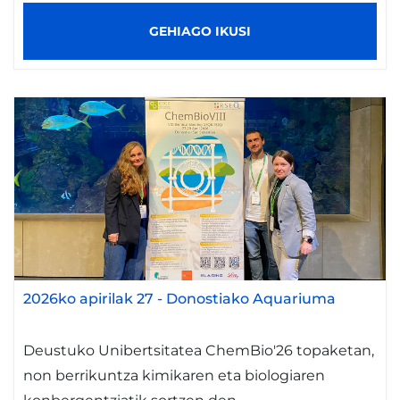
GEHIAGO IKUSI
2026ko apirilak 27
-
Donostiako Aquariuma
Deustuko Unibertsitatea ChemBio'26 topaketan,
non berrikuntza kimikaren eta biologiaren