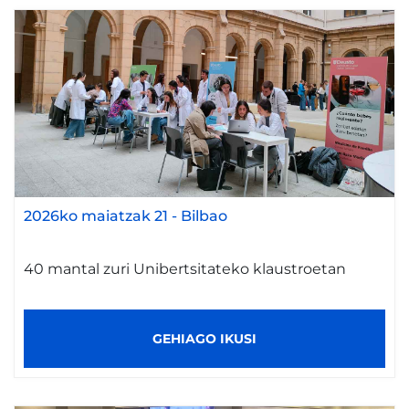
2026ko maiatzak 21
-
Bilbao
40 mantal zuri Unibertsitateko klaustroetan
GEHIAGO IKUSI