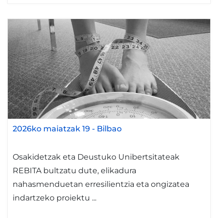
2026ko maiatzak 19
-
Bilbao
Osakidetzak eta Deustuko Unibertsitateak
REBITA bultzatu dute, elikadura
nahasmenduetan erresilientzia eta ongizatea
indartzeko proiektu ...