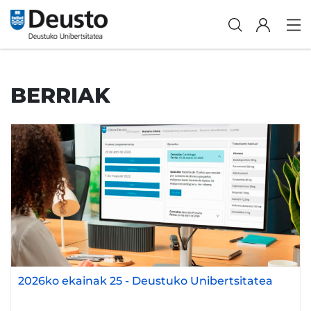
BERRIAK
2026ko ekainak 25
-
Deustuko Unibertsitatea