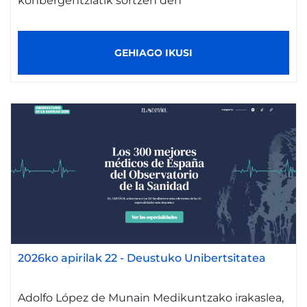
konbergentziatik sortzen den
GEHIAGO IKUSI
2026ko apirilak 22
-
Deustuko Unibertsitatea
Adolfo López de Munain Medikuntzako irakaslea,