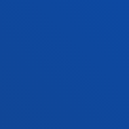
FAKULTATEAK
INFORMAZIO PRAKTIKOA
ZER BERRI
GESTIOAK ETA TRAMITEAK
Bilboko campusa
Ezagutu campusa
+34 944 139 000
Jarri gurekin harremanetan