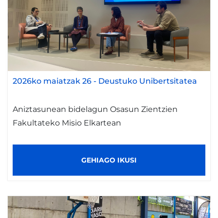
2026ko maiatzak 26
-
Deustuko Unibertsitatea
Aniztasunean bidelagun Osasun Zientzien
Fakultateko Misio Elkartean
GEHIAGO IKUSI