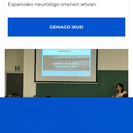
Espainiako neurologo onenen artean.
GEHIAGO IKUSI
2026ko apirilak 15
-
Universidad de Deusto