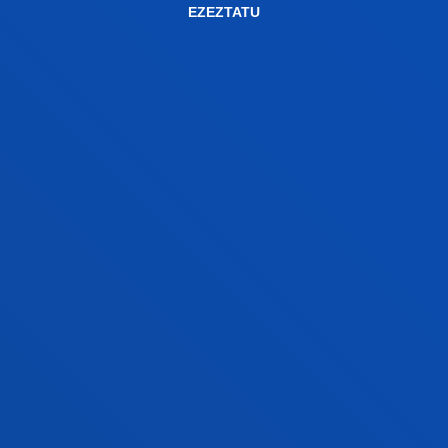
EZEZTATU
2026ko otsailak 12
-
Bilbao
Deustok eta Rural Kutxak nazioarteko praktikak
egiteko beka eman diete Medikuntzako 36
ikasleri
GEHIAGO IKUSI