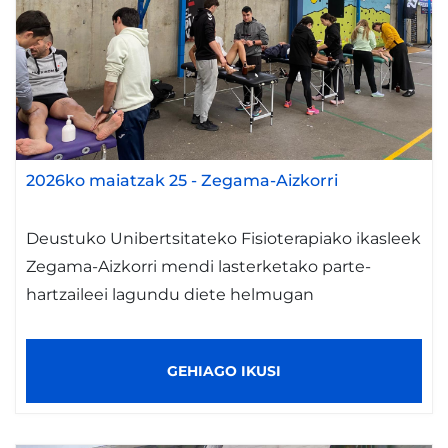
2026ko maiatzak 25
-
Zegama-Aizkorri
Deustuko Unibertsitateko Fisioterapiako ikasleek
Zegama-Aizkorri mendi lasterketako parte-
hartzaileei lagundu diete helmugan
GEHIAGO IKUSI