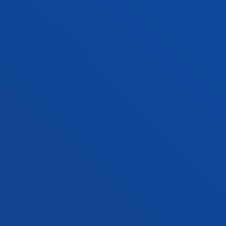
Donostiako campusa
Ezagutu campusa
+34 943 326 600
Jarri gurekin harremanetan
Gasteizko egoitza
Ezagutu egoitza
+34 945 010 114
Jarri gurekin harremanetan
Madrilgo egoitza
Ezagutu egoitza
+34 915 77 61 89
Jarri gurekin harremanetan