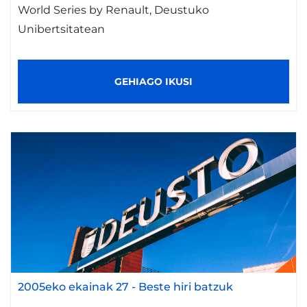
World Series by Renault, Deustuko
Unibertsitatean
GEHIAGO IKUSI
2005eko ekainak 27
-
Beste hiri batzuk