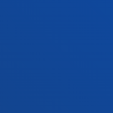
Jarri gurekin harremanetan
Gasteizko egoitza
Ezagutu egoitza
+34 945 010 114
Jarri gurekin harremanetan
Madrilgo egoitza
Ezagutu egoitza
+34 915 77 61 89
Jarri gurekin harremanetan