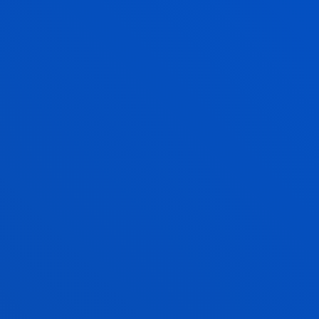
2005eko ekainak 01
-
Beste hiri batzuk
La religiosidad de los estudiantes de Deusto
GEHIAGO IKUSI