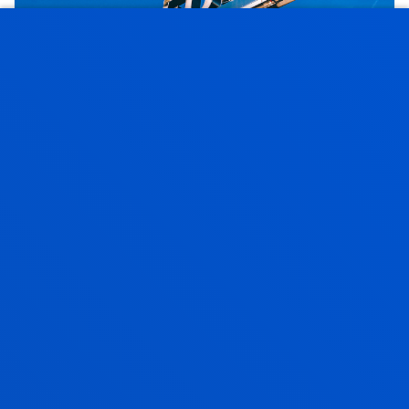
2005eko ekainak 02
-
Beste hiri batzuk
Deustuko ikasleek sakelako telefonoko mezuen
bidez jasotzen dituzte notak
GEHIAGO IKUSI