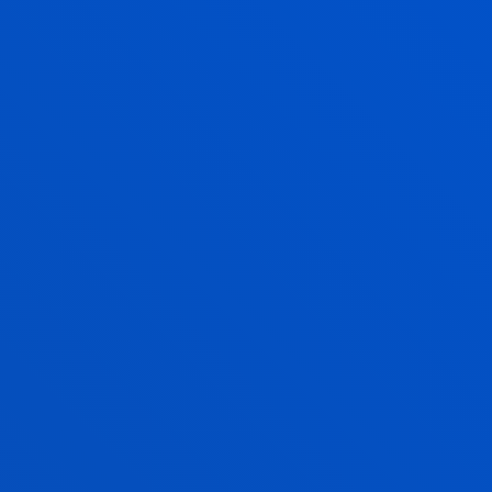
2005eko ekainak 02
-
Beste hiri batzuk
Ikastetxe Nagusia
GEHIAGO IKUSI