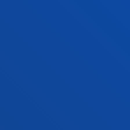
FAKULTATEAK
INFORMAZIO PRAKTIKOA
ZER BERRI
GESTIOAK ETA TRAMITEAK
Bilboko campusa
Ezagutu campusa
+34 944 139 000
Jarri gurekin harremanetan
Donostiako campusa
Ezagutu campusa
+34 943 326 600