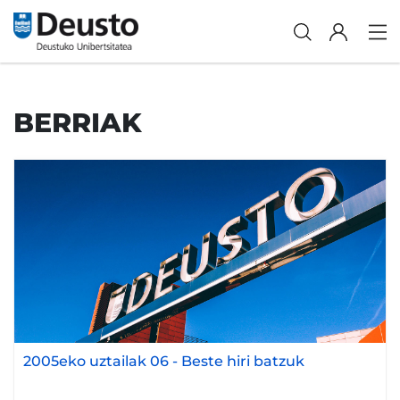
BERRIAK
2005eko uztailak 06
-
Beste hiri batzuk