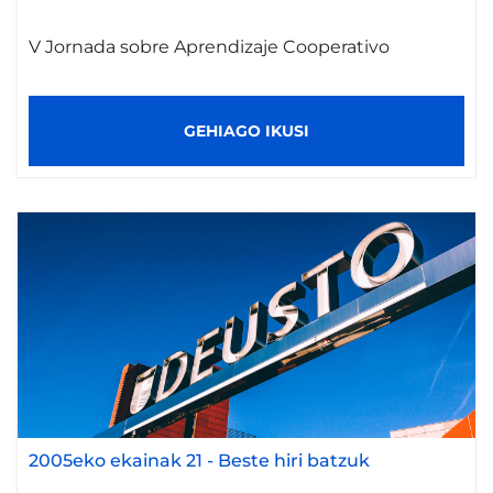
V Jornada sobre Aprendizaje Cooperativo
GEHIAGO IKUSI
2005eko ekainak 21
-
Beste hiri batzuk