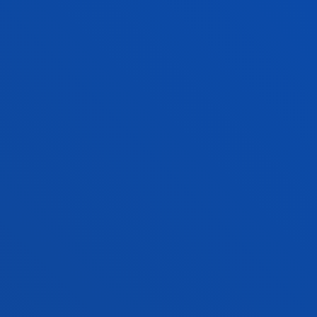
2005eko maiatzak 23
-
Sarrera Eskaera egiteko ohiko epea
GEHIAGO IKUSI
<<
1...
455
456
>>