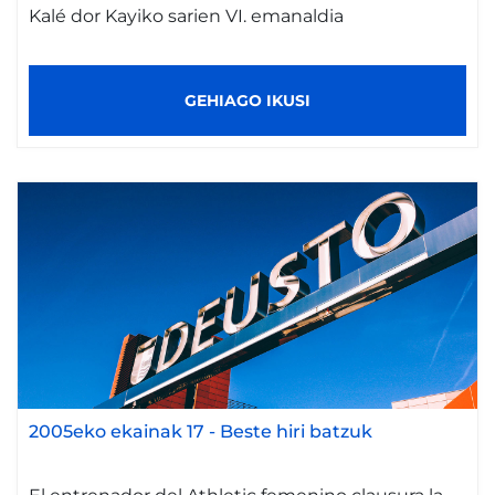
Kalé dor Kayiko sarien VI. emanaldia
GEHIAGO IKUSI
2005eko ekainak 17
-
Beste hiri batzuk