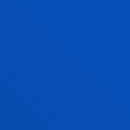
2005eko ekainak 01
-
Beste hiri batzuk
Deustuko Unibertsitateak hainbat jarduera
antolatu ditu
GEHIAGO IKUSI