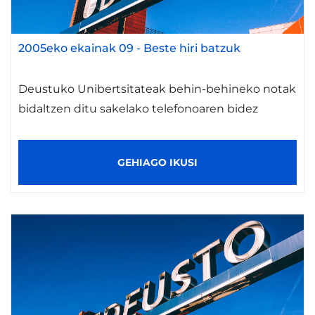
2005eko ekainak 09
-
Beste hiri batzuk
Deustuko Unibertsitateak behin-behineko notak
bidaltzen ditu sakelako telefonoaren bidez
GEHIAGO IKUSI