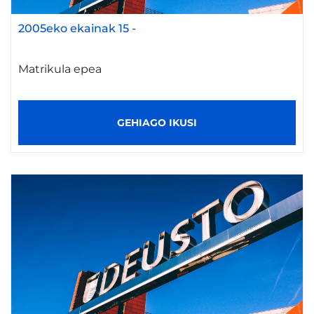
2005eko ekainak 15
-
Matrikula epea
GEHIAGO IKUSI