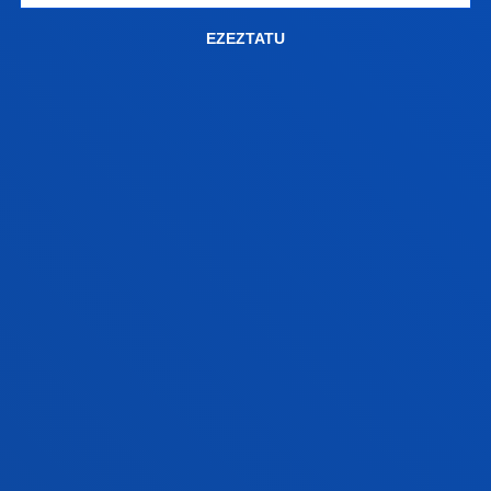
EZEZTATU
2005eko maiatzak 30
-
Beste hiri batzuk
La UD participa en reuniones sobre la formación
de postgrados
GEHIAGO IKUSI