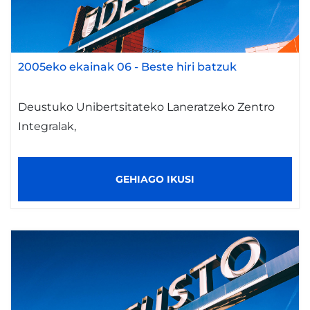
2005eko ekainak 06
-
Beste hiri batzuk
Deustuko Unibertsitateko Laneratzeko Zentro
Integralak,
GEHIAGO IKUSI