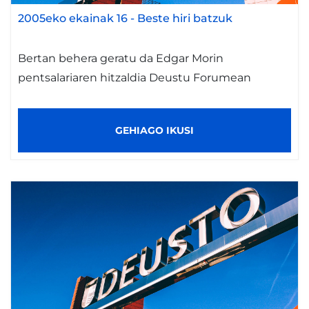
2005eko ekainak 16
-
Beste hiri batzuk
Bertan behera geratu da Edgar Morin
pentsalariaren hitzaldia Deustu Forumean
GEHIAGO IKUSI