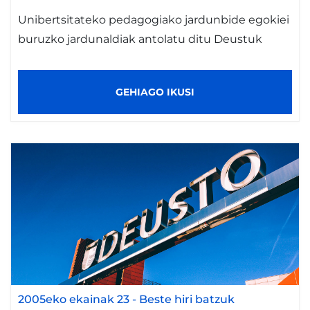
Unibertsitateko pedagogiako jardunbide egokiei
buruzko jardunaldiak antolatu ditu Deustuk
GEHIAGO IKUSI
2005eko ekainak 23
-
Beste hiri batzuk