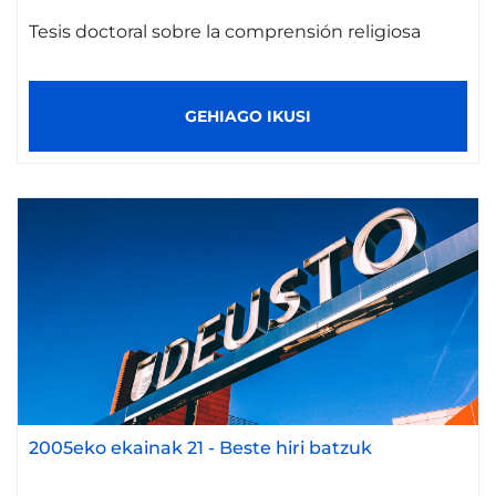
Tesis doctoral sobre la comprensión religiosa
GEHIAGO IKUSI
2005eko ekainak 21
-
Beste hiri batzuk