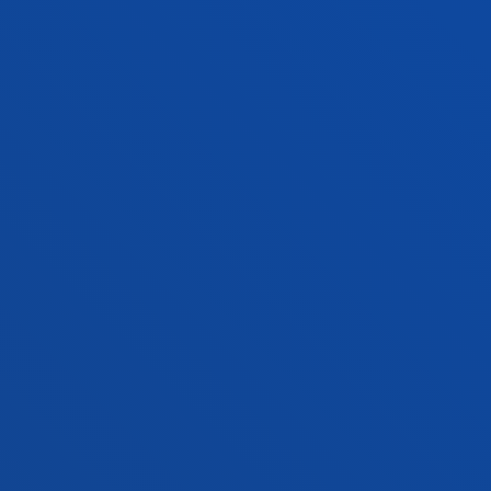
GESTIOAK ETA TRAMITEAK
Bilboko campusa
Ezagutu campusa
+34 944 139 000
Jarri gurekin harremanetan
Donostiako campusa
Ezagutu campusa
+34 943 326 600
Jarri gurekin harremanetan
Gasteizko egoitza
Ezagutu egoitza
+34 945 010 114
Jarri gurekin harremanetan