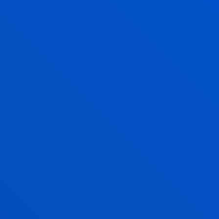
2026ko uztailak 10
-
Campus Bilbao
Proyecto de microcredencial internacional
basada en storytelling para transformar la
educación en negocios
GEHIAGO IKUSI