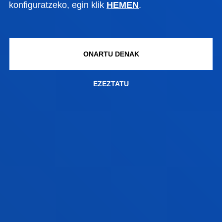
konfiguratzeko, egin klik
HEMEN
.
ONARTU DENAK
EZEZTATU
2026ko uztailak 06
-
Bilbao
Herritar gehienek etxetik 15 minutu baino
gutxiagora egin nahi dute eguneroko bizitza,
baina lanerako autoaren mende jarraitzen dute