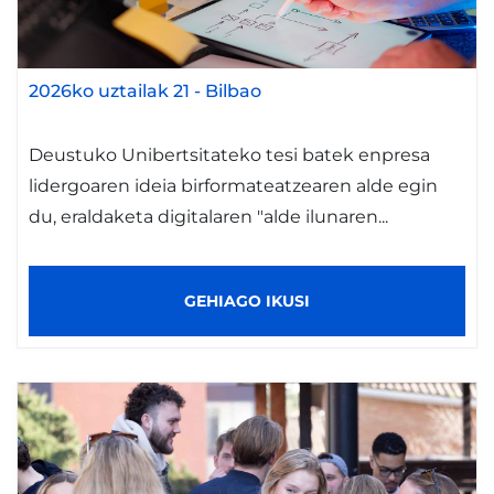
2026ko uztailak 21
-
Bilbao
Deustuko Unibertsitateko tesi batek enpresa
lidergoaren ideia birformateatzearen alde egin
du, eraldaketa digitalaren "alde ilunaren...
GEHIAGO IKUSI