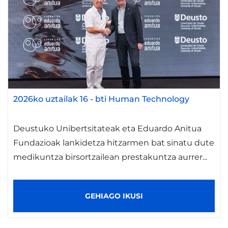
2026ko uztailak 16
-
bti Human Technology
Deustuko Unibertsitateak eta Eduardo Anitua
Fundazioak lankidetza hitzarmen bat sinatu dute
medikuntza birsortzailean prestakuntza aurrer...
GEHIAGO IKUSI