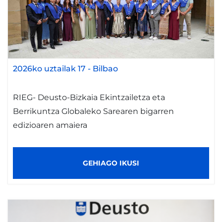
2026ko uztailak 17
-
Bilbao
RIEG- Deusto-Bizkaia Ekintzailetza eta
Berrikuntza Globaleko Sarearen bigarren
edizioaren amaiera
GEHIAGO IKUSI