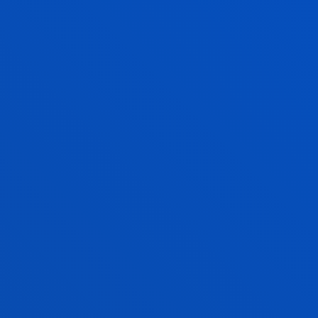
2026ko uztailak 08
-
Donostia-San Sebastián
Deustuko Unibertsitateko Zuzenbideko ikasleek
genero indarkeriaren biktimei justiziarako
sarbidea errazten dien prozesu penalari buruzko
...
GEHIAGO IKUSI