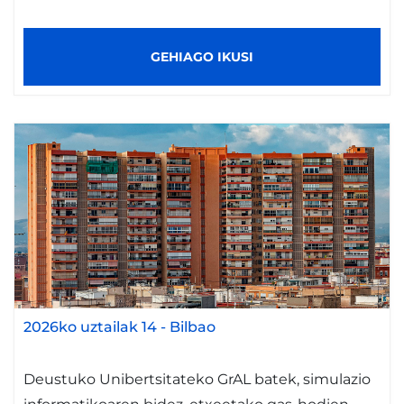
GEHIAGO IKUSI
2026ko uztailak 14
-
Bilbao
Deustuko Unibertsitateko GrAL batek, simulazio