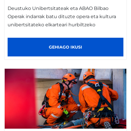
Deustuko Unibertsitateak eta ABAO Bilbao
Operak indarrak batu dituzte opera eta kultura
unibertsitateko elkarteari hurbiltzeko
GEHIAGO IKUSI