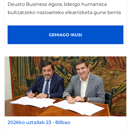
Deusto Business Agora, lidergo humanista
bultzatzeko nazioarteko elkarrizketa gune berria
GEHIAGO IKUSI
2026ko uztailak 23
-
Bilbao