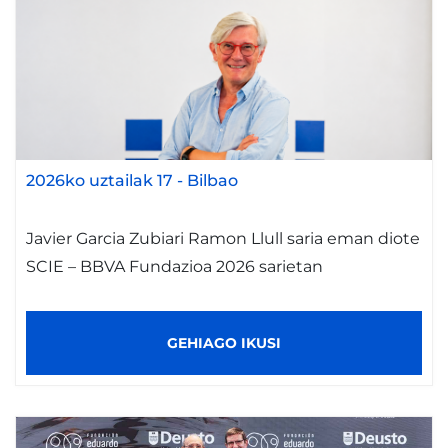
2026ko uztailak 17
-
Bilbao
Javier Garcia Zubiari Ramon Llull saria eman diote
SCIE – BBVA Fundazioa 2026 sarietan
GEHIAGO IKUSI