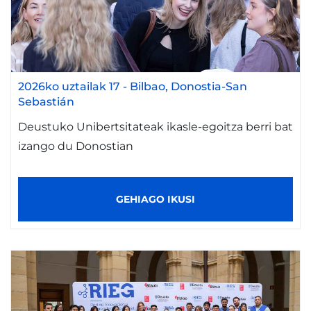
2026ko uztailak 17
-
Bilbao
Donostia-San
Sebastián
Deustuko Unibertsitateak ikasle-egoitza berri bat
izango du Donostian
GEHIAGO IKUSI