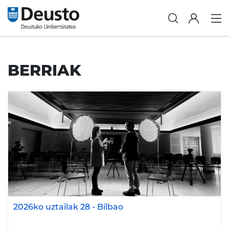
BERRIAK
2026ko uztailak 28
-
Bilbao