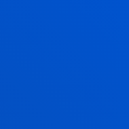
2026ko uztailak 10
-
Bilbao
Deustuko Unibertsitateak talentu profesionala
erakartzeko nazioarteko saskibaloi topaketa bat
hartu du
GEHIAGO IKUSI