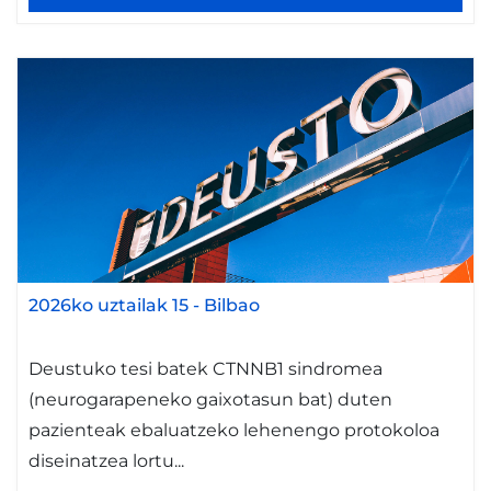
2026ko uztailak 15
-
Bilbao
Deustuko tesi batek CTNNB1 sindromea
(neurogarapeneko gaixotasun bat) duten
pazienteak ebaluatzeko lehenengo protokoloa
diseinatzea lortu...