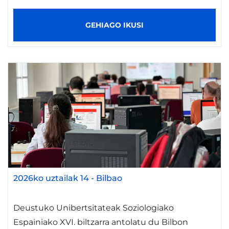
GEHIAGO IKUSI
2026ko uztailak 14
-
Bilbao
Deustuko Unibertsitateak Soziologiako
Espainiako XVI. biltzarra antolatu du Bilbon