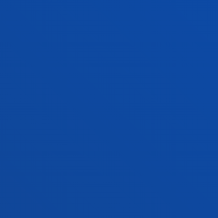
ikasturteko EAZko gradu amaierako lan onenari
GEHIAGO IKUSI
<<
1
2
...458
>>
FAKULTATEAK
INFORMAZIO PRAKTIKOA
ZER BERRI