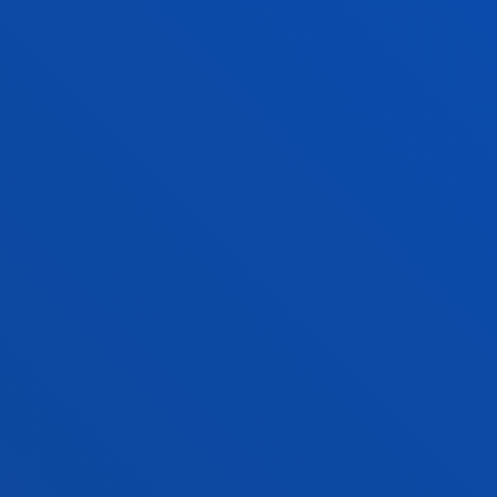
GEHIAGO IKUSI
2026ko uztailak 06
-
Donostia-San Sebastián
Deusto Business Schoolek Sebastián
Iruretagoyena saria eman dio 2025-26