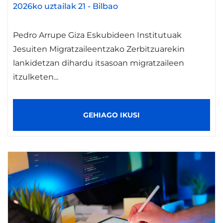
2026ko uztailak 21
-
Bilbao
Pedro Arrupe Giza Eskubideen Institutuak
Jesuiten Migratzaileentzako Zerbitzuarekin
lankidetzan dihardu itsasoan migratzaileen
itzulketen...
GEHIAGO IKUSI