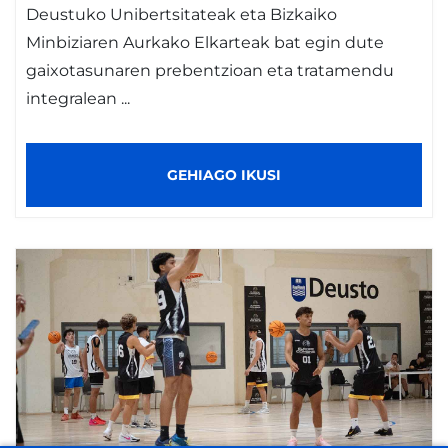
Deustuko Unibertsitateak eta Bizkaiko
Minbiziaren Aurkako Elkarteak bat egin dute
gaixotasunaren prebentzioan eta tratamendu
integralean ...
GEHIAGO IKUSI