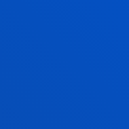
2026ko uztailak 09
-
Madril
Deustuko Unibertsitateak tresna aitzindari bat
diseinatu du Europako erlijio aniztasunaren
tokiko kudeaketa optimizatzeko
GEHIAGO IKUSI