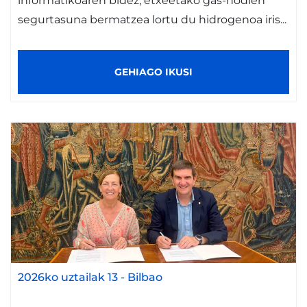
informatikoaren bidez, etxeetako gas-hodien
segurtasuna bermatzea lortu du hidrogenoa iris...
GEHIAGO IKUSI
2026ko uztailak 13
-
Bilbao