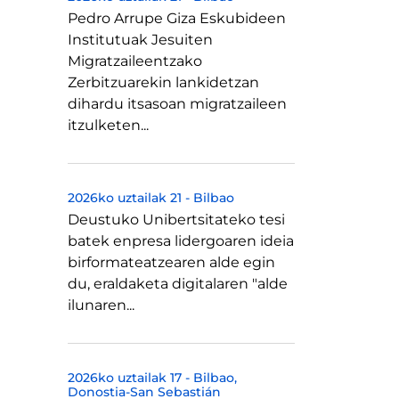
Pedro Arrupe Giza Eskubideen
Institutuak Jesuiten
Migratzaileentzako
Zerbitzuarekin lankidetzan
dihardu itsasoan migratzaileen
itzulketen...
2026ko uztailak 21
-
Bilbao
Deustuko Unibertsitateko tesi
batek enpresa lidergoaren ideia
birformateatzearen alde egin
du, eraldaketa digitalaren "alde
ilunaren...
2026ko uztailak 17
-
Bilbao
Donostia-San Sebastián