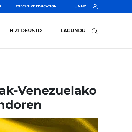
K
EXECUTIVE EDUCATION
...NAIZ
BIZI DEUSTO
LAGUNDU
eak-Venezuelako
ondoren