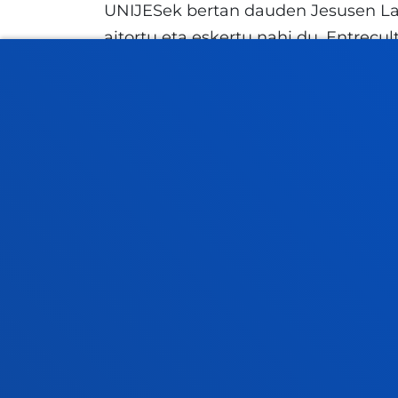
UNIJESek bertan dauden Jesusen La
aitortu eta eskertu nahi du. Entrecul
direnez, Fe y Alegríarekin eta Jesuit
premia larrienak ebaluatzen eta lagu
kaltetutako pertsonei aldi baterako 
laguntza psikosoziala emateko.
Jesuiten unibertsitateek unibertsit
herriarekiko elkartasunean bat egitera
erantzuteko laguntzako ekimenekin l
Alboanen Venezuelarako laguntza