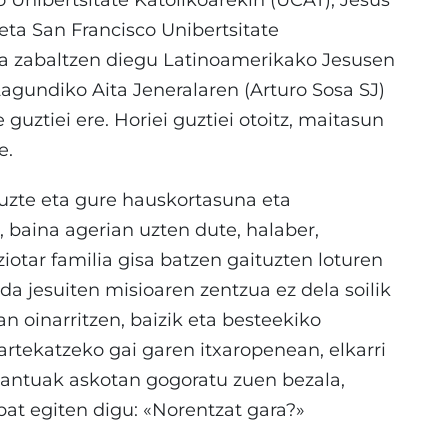
o Unibertsitate Katolikoarekin (UCAT), Jesús
 eta San Francisco Unibertsitate
una zabaltzen diegu Latinoamerikako Jesusen
gundiko Aita Jeneralaren (Arturo Sosa SJ)
 guztiei ere. Horiei guztiei otoitz, maitasun
e.
tuzte eta gure hauskortasuna eta
 baina agerian uzten dute, halaber,
ziotar familia gisa batzen gaituzten loturen
da jesuiten misioaren zentzua ez dela soilik
 oinarritzen, baizik eta besteekiko
rtekatzeko gai garen itxaropenean, elkarri
 santuak askotan gogoratu zuen bezala,
bat egiten digu: «Norentzat gara?»