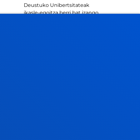
Deustuko Unibertsitateak
ikasle-egoitza berri bat izango
du Donostian
IKUSI ALBISTE GUZTIAK