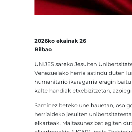
2026ko ekainak 26
Bilbao
UNIJES sareko Jesuiten Unibertsitat
Venezuelako herria astindu duten lurr
humanitario ikaragarria eragin baitut
kalte handiak etxebizitzetan, azpiegi
Saminez beteko une hauetan, oso gog
herrialdeko jesuiten unibertsitateetak
elkarteak. Maitasunez bat egiten dut