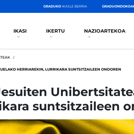
GRADUKO
IKASLE BERRIA
GRADUONDOKOA
IKASI
IKERTU
NAZIOARTEKOA
STEAK
ZUELAKO HERRIAREKIN, LURRIKARA SUNTSITZAILEEN ONDOREN
Jesuiten Unibertsitat
rikara suntsitzaileen 