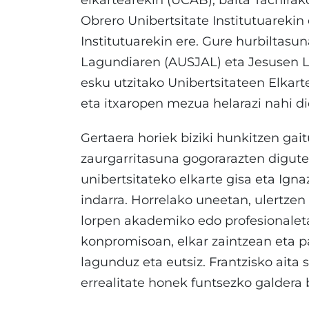
elkartearekin (UCAB), baita Tachirak
Obrero Unibertsitate Institutuarekin
Institutuarekin ere. Gure hurbiltas
Lagundiaren (AUSJAL) eta Jesusen La
esku utzitako Unibertsitateen Elkarte
eta itxaropen mezua helarazi nahi di
Gertaera horiek biziki hunkitzen gai
zaurgarritasuna gogorarazten digute,
unibertsitateko elkarte gisa eta Igna
indarra. Horrelako uneetan, ulertzen 
lorpen akademiko edo profesionaletan
konpromisoan, elkar zaintzean eta pa
lagunduz eta eutsiz. Frantzisko aita
errealitate honek funtsezko galdera 