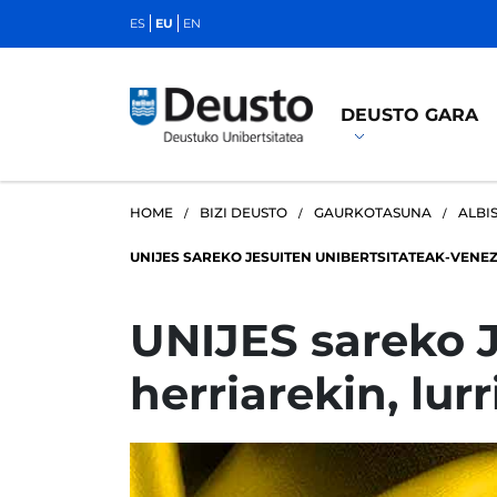
ES
EU
EN
DEUSTO GARA
HOME
BIZI DEUSTO
GAURKOTASUNA
ALBI
UNIJES SAREKO JESUITEN UNIBERTSITATEAK-VENE
UNIJES sareko 
herriarekin, lur