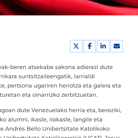
eak-beren atsekabe sakona adierazi dute
ikara suntsitzaileengatik, larrialdi
e, pertsona ugariren heriotza eta galera eta
turetan eta oinarrizko zerbitzuetan.
oan dute Venezuelako herria eta, bereziki,
o alumni, ikasle, irakasle, langile eta
e Andrés Bello Unibertsitate Katolikoko