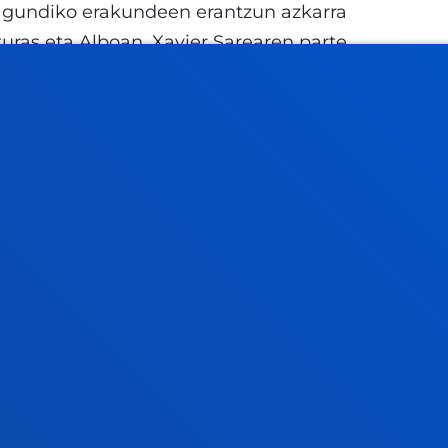
gundiko erakundeen erantzun azkarra
turas eta Alboan, Xavier Sarearen parte
en Errefuxiatuentzako Zerbitzuarekin batera,
ntza humanitarioa mobilizatzen ari dira,
ostatua, premiazko artikuluak, babesa eta
ate elkarte osoa animatzen dute Venezuelako
 eta, ahal duten neurrian, larrialdi horri
ankidetzan aritzera.