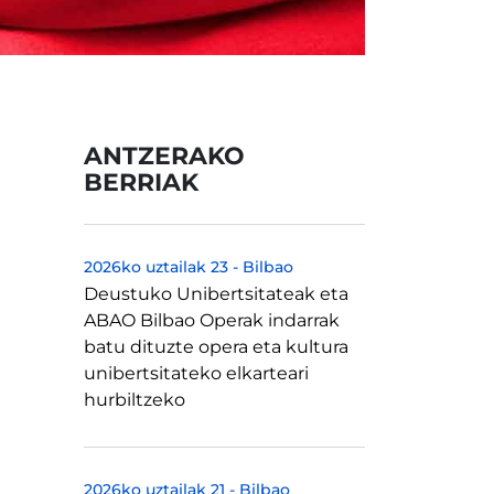
ANTZERAKO
BERRIAK
2026ko uztailak 23
-
Bilbao
Deustuko Unibertsitateak eta
ABAO Bilbao Operak indarrak
batu dituzte opera eta kultura
unibertsitateko elkarteari
hurbiltzeko
2026ko uztailak 21
-
Bilbao